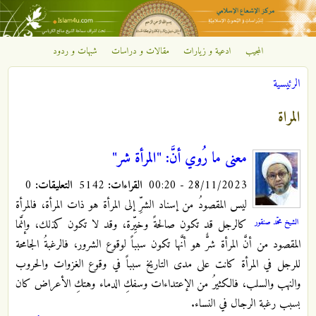
تجاوز إلى المحتوى الرئيسي
المجيب
ادعية و زيارات
مقالات و دراسات
شبهات و ردود
مركز
الرئيسية
الإشعاع
أنت هنا
المراة
الإسلامي
معنى ما رُوي أنَّ: "المرأة شر"
28/11/2023 - 00:20
القراءات:
5142
التعليقات:
0
ليس المقصودُ من إسناد الشرِّ إلى المرأة هو ذات المرأة، فالمرأة
الشيخ محمّد صنقور
كالرجل قد تكون صالحةً وخيِّرة، وقد لا تكون كذلك، وإنَّما
المقصود من أنَّ المرأة شرٌّ هو أنَّها تكون سبباً لوقوع الشرور، فالرغبةُ الجامحة
للرجل في المرأة كانت على مدى التاريخ سبباً في وقوع الغزوات والحروب
والنهب والسلب، فالكثيرُ من الإعتداءات وسفكِ الدماء وهتكِ الأعراض كان
بسبب رغبة الرجال في النساء.