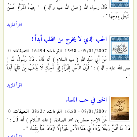
قَالَ رسول الله ( صلى الله عليه و آله ) : " جِهَادُ الْمَرْأَةِ حُسْنُ
التَّبَعُّلِ لِزَوْجِهَا "
.
اقرأ المزيد
الحب الذي لا يخرج من القلب أبداً !
09/01/2007 - 15:58
القراءات:
16454
التعليقات:
0
عَنْ أَبِي عَبْدِ اللَّهِ ( عليه السلام )
أنه قَالَ : قَالَ رَسُولُ اللَّهِ (
صلى الله عليه و آله ) : " قَوْلُ الرَّجُلِ لِلْمَرْأَةِ إِنِّي أُحِبُّكِ لَا يَذْهَبُ مِنْ قَلْبِهَا أَبَداً
.
"
اقرأ المزيد
الخير في حب النساء
08/01/2007 - 16:50
القراءات:
38527
التعليقات:
0
عَنْ الإمام جعفر بن محمد الصادق ( عليه السَّلام ) أنه قَالَ : "
قَالَ مَا أَظُنُّ رَجُلًا يَزْدَادُ فِي هَذَا الْأَمْرِ خَيْراً إِلَّا ازْدَادَ حُبّاً لِلنِّسَاءِ "
.