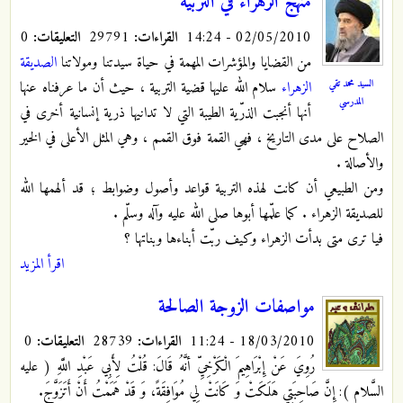
منهج الزهراء في التربية
02/05/2010 - 14:24
القراءات:
29791
التعليقات:
0
من القضايا والمؤشرات المهمة في حياة سيدتنا ومولاتنا
الصديقة
السيد محمد تقي
الزهراء
سلام الله عليها قضية التربية ، حيث أن ما عرفناه عنها
المدرسي
أنها أنجبت الذرّية الطيبة التي لا تدانيها ذرية إنسانية أخرى في
الصلاح على مدى التاريخ ، فهي القمة فوق القمم ، وهي المثل الأعلى في الخير
والأصالة .
ومن الطبيعي أن كانت لهذه التربية قواعد وأصول وضوابط ؛ قد ألهمها الله
للصديقة الزهراء . كما علّمها أبوها صلى الله عليه وآله وسلّم .
فيا ترى متى بدأت الزهراء وكيف ربّت أبناءها وبناتها ؟
اقرأ المزيد
مواصفات الزوجة الصالحة
18/03/2010 - 11:24
القراءات:
28739
التعليقات:
0
رُوِيَ عَنْ إِبْرَاهِيمَ الْكَرْخِيِّ أنَّهُ قَالَ: قُلْتُ لِأَبِي عَبْدِ اللَّهِ
( عليه
السَّلام ): إِنَّ صَاحِبَتِي هَلَكَتْ
وَ كَانَتْ لِي مُوَافِقَةً، وَ قَدْ هَمَمْتُ أَنْ أَتَزَوَّجَ.