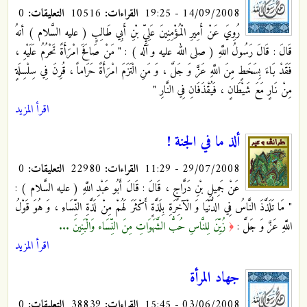
14/09/2008 - 19:25
القراءات:
10516
التعليقات:
0
رُوِيَ عَنْ أَمِيرِ الْمُؤْمِنِينَ عَلِيِّ بْنِ أَبِي طَالِبٍ ( عليه السَّلام ) أنهُ
قَالَ : قَالَ رَسُولُ اللَّهِ ( صلى الله عليه و آله ) : " مَنْ صَافَحَ امْرَأَةً تَحْرُمُ عَلَيْهِ ،
فَقَدْ بَاءَ بِسَخَطٍ مِنَ اللَّهِ عَزَّ وَ جَلَّ ، وَ مَنِ الْتَزَمَ
امْرَأَةً حَرَاماً ، قُرِنَ فِي سِلْسِلَةٍ
مِنْ نَارٍ مَعَ شَيْطَانٍ ، فَيُقْذَفَانِ فِي النَّارِ "
اقرأ المزيد
ألذ ما في الجنة !
29/07/2008 - 11:29
القراءات:
22980
التعليقات:
0
عَنْ جَمِيلِ بْنِ دَرَّاجٍ ، قَالَ : قَالَ أَبُو عَبْدِ اللَّهِ ( عليه السَّلام )
:
" مَا تَلَذَّذَ النَّاسُ فِي الدُّنْيَا وَ الْآخِرَةِ بِلَذَّةٍ أَكْثَرَ لَهُمْ مِنْ لَذَّةِ النِّسَاءِ ، وَ هُوَ قَوْلُ
اللَّهِ عَزَّ وَ جَلَّ :
زُيِّنَ لِلنَّاسِ حُبُّ الشَّهَوَاتِ مِنَ النِّسَاء وَالْبَنِينَ ...
﴿
اقرأ المزيد
جهاد المرأة
03/06/2008 - 15:45
القراءات:
38839
التعليقات:
0