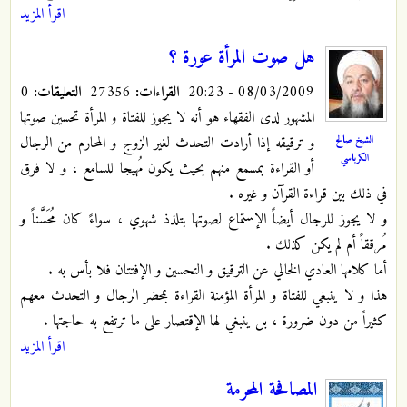
اقرأ المزيد
هل صوت المرأة عورة ؟
08/03/2009 - 20:23
القراءات:
27356
التعليقات:
0
المشهور لدى الفقهاء هو أنه لا يجوز للفتاة و المرأة تحسين صوتها
الشيخ صالح
و ترقيقه إذا أرادت التحدث لغير الزوج و المحارم من الرجال
الكرباسي
أو القراءة بمسمع منهم بحيث يكون مُهيجا للسامع ، و لا فرق
في ذلك بين قراءة القرآن و غيره .
و لا يجوز للرجال أيضاً الإستماع لصوتها بتلذذ شهوي ، سواءً كان مُحَسَّناً و
مُرققاً أم لم يكن كذلك .
أما كلامها العادي الخالي عن الترقيق و التحسين و الإفتتان فلا بأس به .
هذا و لا ينبغي للفتاة و المرأة المؤمنة القراءة بمحضر الرجال و التحدث معهم
كثيراً من دون ضرورة ، بل ينبغي لها الإقتصار على ما ترتفع به حاجتها .
اقرأ المزيد
المصافحة المحرمة