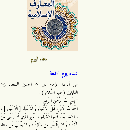
دعاء اليوم
دعاء يوم الجمعة
من أدعية الإمام علي بن الحسين السجاد زين
العابدين ( عليه السَّلام ) :
" بِسْمِ اللَّهِ الرَّحْمنِ الرَّحِيمِ
الْحَمْدُ لِلَّهِ الْأَوَّلِ قَبْلَ الْأَشْيَاءِ وَ الْأَحْيَاءِ [ الْإِحْيَاءِ ] ،
وَ الْآخِرِ بَعْدَ فَنَاءِ الْأَشْيَاءِ ، الْعَلِيمِ الَّذِي لَا يَنْسَى مَنْ
ذَكَرَهُ ، وَ لَا يَنْقُصُ مَنْ شَكَرَهُ ، وَ لَا يُخَيِّبُ مَنْ دَعَاهُ