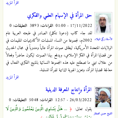
اقرأ المزيد
حق المرأة في الإسهام العلمي والفكري
17/11/2022 - 01:00
القراءات:
3893
التعليقات:
0
لقد جاء كتاب (دعونا نتكلم) الصادر في طبعته العربية عام
الأستاذ زكي الميلاد
2002م، لمجموعة من النساء المسلمات الأكاديميات المقيمات في
الولايات المتحدة الأمريكية، ليطلق صوت المرأة عالياً ومدوياً في مجال الحديث
عن قضايا المرأة في الفكر الإسلامي، ويدفع بهذا الصوت ليكون حاضراً وفعالاً
من خلال تبني ما تصطلح عليه هذه المجموعة النسائية بالمنهج الفكري الفعال في
معالجة قضايا المرأة، وتعزيز الهوية الذاتية للمرأة المسلمة.
اقرأ المزيد
المرأة وإنتاج المعرفة الدينية
26/03/2022 - 12:57
القراءات:
5048
التعليقات:
0
... هَلْ يَسْتَوِي الَّذِينَ يَعْلَمُونَ وَالَّذِينَ لَا
يقول تعالى:
﴿
الشيخ حسن الصفار
يَعْلَمُونَ إِنَّمَا يَتَذَكَّرُ أُولُو الْأَلْبَابِ