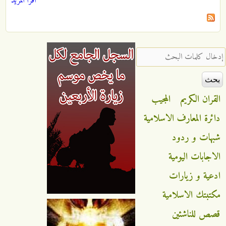
اقرأ المزيد
‏إدخال كلمات البحث ‏
القران الكريم
المجيب
دائرة المعارف الاسلامية
شبهات و ردود
الاجابات اليومية
ادعية و زيارات
مكتبتك الاسلامية
قصص للناشئين