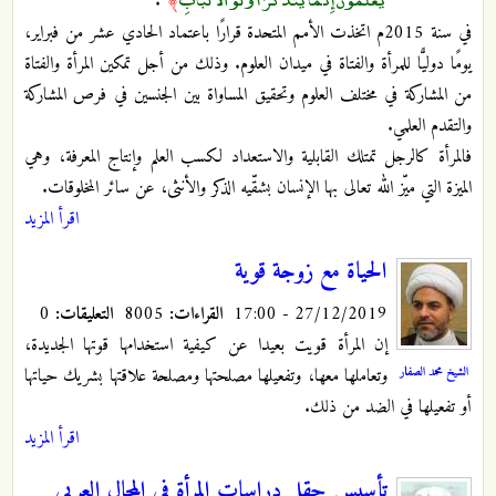
.
﴾
في سنة 2015م اتخذت الأمم المتحدة قرارًا باعتماد الحادي عشر من فبراير،
يومًا دوليًّا للمرأة والفتاة في ميدان العلوم. وذلك من أجل تمكين المرأة والفتاة
من المشاركة في مختلف العلوم وتحقيق المساواة بين الجنسين في فرص المشاركة
والتقدم العلمي.
فالمرأة كالرجل تمتلك القابلية والاستعداد لكسب العلم وإنتاج المعرفة، وهي
الميزة التي ميّز الله تعالى بها الإنسان بشقّيه الذكر والأنثى، عن سائر المخلوقات.
اقرأ المزيد
الحياة مع زوجة قوية
27/12/2019 - 17:00
القراءات:
8005
التعليقات:
0
إن المرأة قويت بعيدا عن كيفية استخدامها قوتها الجديدة،
الشيخ محمد الصفار
وتعاملها معها، وتفعيلها مصلحتها ومصلحة علاقتها بشريك حياتها
أو تفعيلها في الضد من ذلك.
اقرأ المزيد
تأسيس حقل دراسات المرأة في المجال العربي