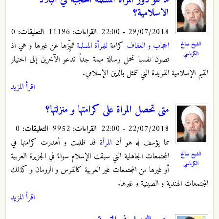
ما هو دور المراة المسلمة المحجبة في البلاد
الاسلامية؟
29/07/2018 - 22:00
القراءات:
11196
التعليقات:
0
الحجاب و العفاف
كرامة
للمرأة المسلمة
تميِّزها عن غيرها و هي اذ
الشيخ صالح
الكرباسي
تصون نفسها تحمل رسالة مهمة جداً تدعو الآخرين إلى اختيار
القيم الإسلامية الفريدة التي تتمثل بالدين الإسلامي.
اقرأ المزيد
متى تحصل المراة على كرامتها و منزلتها؟
22/07/2018 - 22:00
القراءات:
9952
التعليقات:
0
مما يؤسف له هو أن
المرأة
قد ظلمت و أهدرت كرامتها في
الشيخ صالح
المجتمعات الجاهلية التي سبقت الإسلام سواءً في الجزيرة العربية
الكرباسي
أو غيرها من المجتمعات غير العربية كالفرس و الرومان و كذلك
المجتمعات الهندية و الصينية و غيرها.
اقرأ المزيد