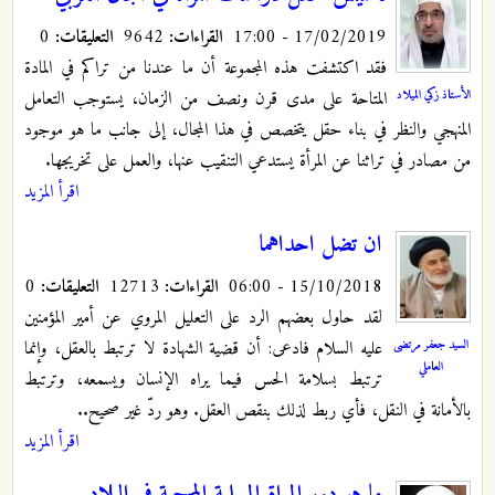
17/02/2019 - 17:00
القراءات:
9642
التعليقات:
0
فقد اكتشفت هذه المجموعة أن ما عندنا من تراكم في المادة
الأستاذ زكي الميلاد
المتاحة على مدى قرن ونصف من الزمان، يستوجب التعامل
المنهجي والنظر في بناء حقل يتخصص في هذا المجال، إلى جانب ما هو موجود
من مصادر في تراثنا عن المرأة يستدعي التنقيب عنها، والعمل على تخريجها.
اقرأ المزيد
ان تضل احداهما
15/10/2018 - 06:00
القراءات:
12713
التعليقات:
0
لقد حاول بعضهم الرد على التعليل المروي عن أمير المؤمنين
السيد جعفر مرتضى
عليه السلام فادعى: أن قضية الشهادة لا ترتبط بالعقل، وإنما
العاملي
ترتبط بسلامة الحس فيما يراه الإنسان ويسمعه، وترتبط
بالأمانة في النقل، فأي ربط لذلك بنقص العقل. وهو ردّ غير صحيح..
اقرأ المزيد