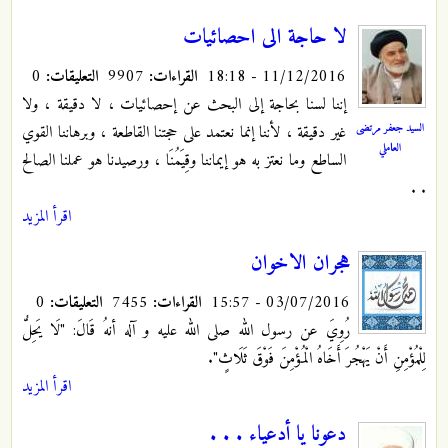
لا حاجة الى احصائيات
11/12/2016 - 18:18
القراءات:
9907
التعليقات:
0
إننا لسنا بحاجة إلى البحث عن إحصائيات ، لا دقيقة ، ولا
السيد جعفر مرتضى
غير دقيقة ، لأننا إنما نعتمد على حجتنا القاطعة ، وبرهاننا القوي
العاملي
الساطع وما نعتز به هو إيماننا وقِيَمُنَا ، ورصيدنا هو عملنا الصالح
. .
اقرأ المزيد
هجران الاخوان
03/07/2016 - 15:57
القراءات:
7455
التعليقات:
0
رُوِيَ عن رسول الله صلى الله عليه و آله أنهُ قَالَ: "لَا يَحِلُّ
لِلْمُؤْمِنِ أَنْ يَهْجُرَ أَخَاهُ الْمُؤْمِنَ فَوْقَ ثَلَاثٍ"
.
اقرأ المزيد
دعونا يا أدعياء . . .