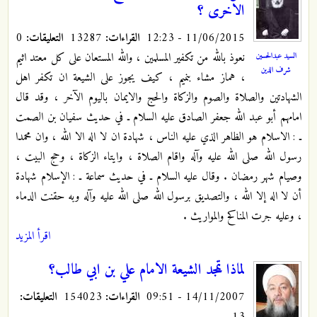
الاخرى ؟
11/06/2015 - 12:23
القراءات:
13287
التعليقات:
0
نعوذ بالله من تكفير المسلمين ، والله المستعان على كل معتد اثيم
السيد عبدالحسين
شرف الدين
، هماز مشاء بنميم ، كيف يجوز على الشيعة ان تكفر اهل
الشهادتين والصلاة والصوم والزكاة والحج والايمان باليوم الآخر ، وقد قال
امامهم أبو عبد الله جعفر الصادق عليه السلام ـ في حديث سفيان بن الصمت
ـ : الاسلام هو الظاهر الذي عليه الناس ، شهادة ان لا اله الا الله ، وان محمدا
رسول الله صلى الله عليه وآله واقام الصلاة ، وايتاء الزكاة ، وحج البيت ،
وصيام شهر رمضان . وقال عليه السلام ـ في حديث سماعة ـ : الإسلام شهادة
أن لا اله إلا الله ، والتصديق برسول الله صلى الله عليه وآله وبه حقنت الدماء
، وعليه جرت المناكح والمواريث .
اقرأ المزيد
لماذا تمجد الشيعة الامام علي بن ابي طالب؟
14/11/2007 - 09:51
القراءات:
154023
التعليقات: