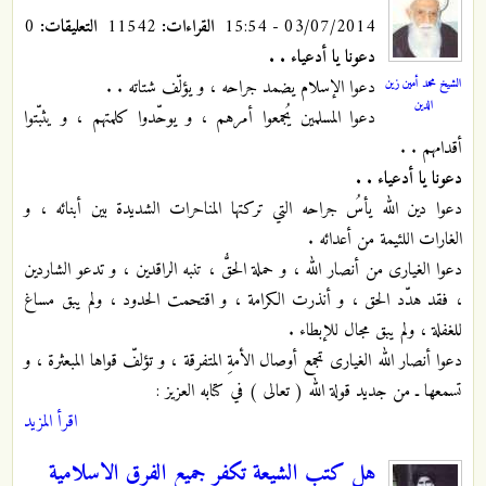
03/07/2014 - 15:54
القراءات:
11542
التعليقات:
0
دعونا يا أدعياء . .
الشيخ محمد أمين زين
دعوا الإسلام يضمد جراحه ، و يؤلّف شتاته . .
الدين
دعوا المسلمين يُجمعوا أمرهم ، و يوحّدوا كلمتهم ، و يثبّتوا
أقدامهم . .
دعونا يا أدعياء . .
دعوا دين الله يأسُ جراحه التي تركتها المناحرات الشديدة بين أبنائه ، و
الغارات اللئيمة من أعدائه .
دعوا الغيارى من أنصار الله ، و حملة الحقُّ ، تنبه الراقدين ، و تدعو الشاردين
، فقد هدّد الحق ، و أنذرت الكرامة ، و اقتحمت الحدود ، ولم يبق مساغ
للغفلة ، ولم يبق مجال للإبطاء .
دعوا أنصار الله الغيارى تجمع أوصال الأمةِ المتفرقة ، و تؤلفّ قواها المبعثرة ، و
تسمعها ـ من جديد قولة الله ( تعالى ) في كتابه العزيز :
اقرأ المزيد
هل كتب الشيعة تكفر جميع الفرق الاسلامية