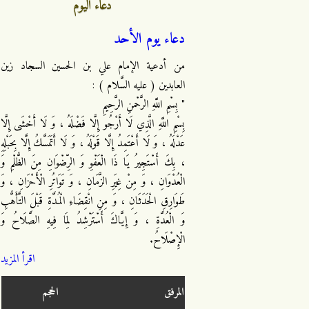
دعاء اليوم
دعاء يوم الأحد
من أدعية الإمام علي بن الحسين السجاد زين
العابدين ( عليه السَّلام ) :
" بِسْمِ اللَّهِ الرَّحْمنِ الرَّحِيمِ
بِسْمِ اللَّهِ الَّذِي لَا أَرْجُو إِلَّا فَضْلَهُ ، وَ لَا أَخْشَى إِلَّا
عَدْلَهُ ، وَ لَا أَعْتَمِدُ إِلَّا قَوْلَهُ ، وَ لَا أَتَمَسَّكُ إِلَّا بِحَبْلِهِ
، بِكَ أَسْتَجِيرُ يَا ذَا الْعَفْوِ وَ الرِّضْوَانِ مِنَ الظُّلْمِ وَ
الْعُدْوَانِ ، وَ مِنْ غِيَرِ الزَّمَانِ ، وَ تَوَاتُرِ الْأَحْزَانِ ، وَ
طَوَارِقِ الْحَدَثَانِ ، وَ مِنِ انْقِضَاءِ الْمُدَّةِ قَبْلَ التَّأَهُّبِ
وَ الْعُدَّةِ ، وَ إِيَّاكَ أَسْتَرْشِدُ لِمَا فِيهِ الصَّلَاحُ وَ
الْإِصْلَاحُ.
اقرأ المزيد
المرفق
الحجم