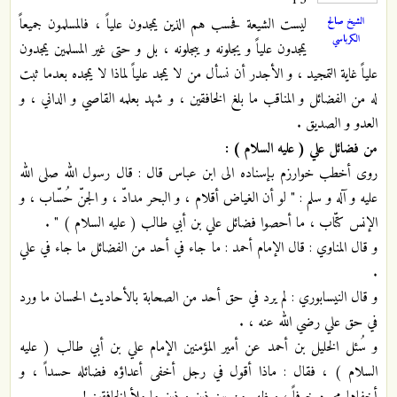
13
الشيخ صالح
ليست الشيعة فحسب هم الذين يمجدون علياً ، فالمسلمون جميعاً
الكرباسي
يمجدون علياً و يجلونه و يبجلونه ، بل و حتى غير المسلمين يمجدون
علياً غاية التمجيد ، و الأجدر أن نسأل من لا يمجد علياً لماذا لا يمجده بعدما ثبت
له من الفضائل و المناقب ما بلغ الخافقين ، و شهد بعلمه القاصي و الداني ، و
العدو و الصديق .
من فضائل علي ( عليه السلام ) :
روى أخطب خوارزم بإسناده الى ابن عباس قال : قال رسول الله صلى الله
عليه و آله و سلم : " لو أن الغياض أقلام ، و البحر مدادّ ، و الجنّ حُسّاب ، و
الإنس كتّاب ، ما أحصوا فضائل علي بن أبي طالب ( عليه السلام ) "
.
و قال المناوي : قال الإمام أحمد : ما جاء في أحد من الفضائل ما جاء في علي
.
و قال النيسابوري : لم يرد في حق أحد من الصحابة بالأحاديث الحسان ما ورد
في حق علي رضي الله عنه ،
.
و سُئل الخليل بن أحمد عن أمير المؤمنين الإمام علي بن أبي طالب ( عليه
السلام ) ، فقال : ماذا أقول في رجل أخفى أعداؤه فضائله حسداً ، و