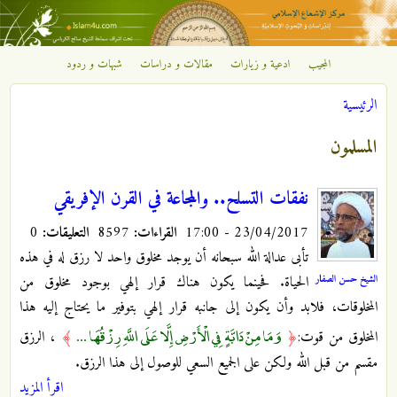
تجاوز إلى المحتوى الرئيسي
المجيب
ادعية و زيارات
مقالات و دراسات
شبهات و ردود
مركز
الرئيسية
الإشعاع
أنت هنا
المسلمون
الإسلامي
نفقات التسلح.. والمجاعة في القرن الإفريقي
23/04/2017 - 17:00
القراءات:
8597
التعليقات:
0
تأبى عدالة الله سبحانه أن يوجد مخلوق واحد لا رزق له في هذه
الشيخ حسن الصفار
الحياة. فحينما يكون هناك قرار إلهي بوجود مخلوق من
المخلوقات، فلابد وأن يكون إلى جانبه قرار إلهي بتوفير ما يحتاج إليه هذا
وَمَا مِنْ دَابَّةٍ فِي الْأَرْضِ إِلَّا عَلَى اللَّهِ رِزْقُهَا ...
المخلوق من قوت:
﴿
﴾
، الرزق
مقسم من قبل الله ولكن على الجميع السعي للوصول إلى هذا الرزق.
اقرأ المزيد