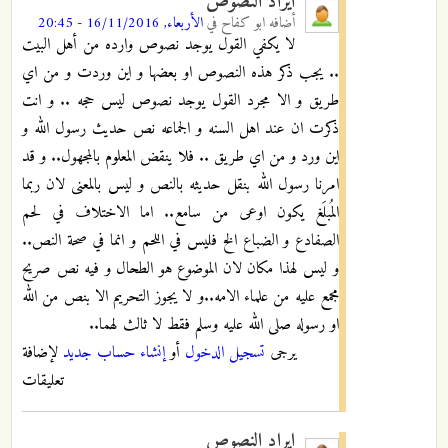
ايراد النصوص
أضافه
ابو كفاح
في
الأربعاء, 16/11/2016 - 20:45
لا يكفي القول يوجد نصوص وارده من أهل البيت
.. يجب ذكر هذه النصوص او بعضها و اين وردت و من اي
طريق و الا مجرد القول يوجد نصوص ليس حجه .. و انت
ذكرت ان عند اهل السنه و الجماعه نص حديث رسول الله و
اين ورد و من اي طريق .. فلا ينقض المعلوم بالمجهول.. و قد
امرنا رسول الله بنقل حديثه بالنص و ليس بالمعنى لان ربما
المُبلَغ يكون اوعى من سامع.. اما الاختلاف في لحم
الصفادع و الضباع الخ فليس في اللحم و انما في صحة النص..
و ليس لهذا مكان لان الموضوع هو الطحال و فيه نص صريح
مجمع عليه من علماء الامه..و لا يجوز التحريم الا بنص من الله
او رسوله صلى الله عليه وسلم فقط لا ثالث لهما..
يرجى
تسجيل الدخول
أو
إنشاء حساب جديد
لإضافة
تعليقات
ايراد النصوص