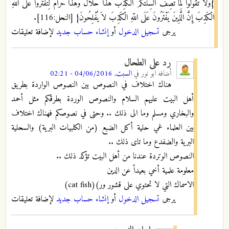
{وَلاَ تَقُولُواْ لِمَا تَصِفُ أَلْسِنَتُكُمُ الْكَذِبَ هَذَا حَلاَلٌ وَهَذَا حَرَامٌ لِّتَفْتَرُواْ عَلَى اللّهِ
الْكَذِبَ إِنَّ الَّذِينَ يَفْتَرُونَ عَلَى اللّهِ الْكَذِبَ لاَ يُفْلِحُونَ} [النحل:116].
يرجى
تسجيل الدخول
أو
إنشاء حساب جديد
لإضافة تعليقات
رد على الطحال
أضافه
ابو نور
في
السبت, 04/06/2016 - 02:21
هناك اختلاف في النصوص بين النصوص الواردة بطريق
أهل البيت عليهم السلام والنصوص الوردة بطرقكم مثل أحمد
والبخاري ومسلم وما الى ذلك .. وحتى في نصوصكم فهناك اختلاف
بين العلماء غي حلية أكل الضبع (من الكلبيات البرية) والسحلية
البرية والضفدع وما تاى ذلك ..
النصوص الوتردة عندنا من أهل البيت تؤكد ذلك ..
معلومة علمية أخي بعيداً عن الدين
الاسماك التي لا تحتوي على قشور ور)(cat fish)
يرجى
تسجيل الدخول
أو
إنشاء حساب جديد
لإضافة تعليقات