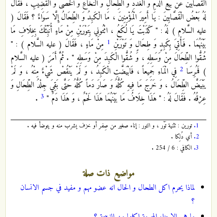
القصابين عَنْ بَيْعِ الدَّمِ وَ الْغُدَدِ وَ الطِّحَالِ وَ النُّخَاعِ وَ الْخُصَى وَ الْقَضِيبِ ، فَقَالَ
لَهُ بَعْضُ الْقَصَّابِينَ : يَا أَمِيرَ الْمُؤْمِنِينَ ، مَا الْكَبِدُ وَ الطِّحَالُ إِلَّا سَوَاءٌ ؟ فَقَالَ (
عليه السَّلام ) لَهُ : " كَذَبْتَ يَا لُكَعُ ، ائْتُونِي بِتَوْرَيْنِ مِنْ مَاءٍ أُنَبِّئْكَ بِخِلَافِ مَا
1
بَيْنَهُمَا . فَأُتِيَ بِكَبِدٍ وَ طِحَالٍ وَ تَوْرَيْنِ
مِنْ مَاءٍ ، فَقَالَ ( عليه السَّلام ) : "
شُقُّوا الطِّحَالَ مِنْ وَسَطِهِ ، وَ شُقُّوا الْكَبِدَ مِنْ وَسَطِهِ " . ثُمَّ أَمَرَ ( عليه السَّلام
2
) فَمُرِسَا
فِي الْمَاءِ جَمِيعاً ، فَابْيَضَّتِ الْكَبِدُ ، وَ لَمْ يَنْقُصْ شَيْ‏ءٌ مِنْهُ ، وَ لَمْ
يَبْيَضَّ الطِّحَالُ ، وَ خَرَجَ مَا فِيهِ كُلُّهُ وَ صَارَ دَماً كُلُّهُ حَتَّى بَقِيَ جِلْدُ الطِّحَالِ وَ
3
عِرْقُهُ . فَقَالَ لَهُ : " هَذَا خِلَافُ مَا بَيْنَهُمَا هَذَا لَحْمٌ ، وَ هَذَا دَمٌ "
.
1.
تورين : تثنية تَوْر ، و التور : إناء صغير من صِفر أو خزف يشرب منه و يتوضأ فيه .
2.
أي دُلِكا .
3.
الكافي : 6 / 254 .
مواضيع ذات صلة
لماذا يحرم اكل الطحال و الحال انه عضو مهم و مفيد في جسم الانسان
؟
ما هي الاجزاء المحرمة اكلها من الذبيحة ؟