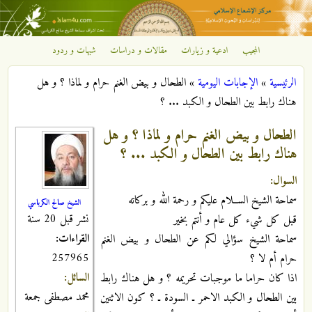
تجاوز إلى المحتوى الرئيسي
المجيب
ادعية و زيارات
مقالات و دراسات
شبهات و ردود
مركز
الرئيسية
»
الإجابات اليومية
»
الطحال و بيض الغنم حرام و لماذا ؟ و هل
الإشعاع
أنت هنا
هناك رابط بين الطحال و الكبد ... ؟
الإسلامي
الطحال و بيض الغنم حرام و لماذا ؟ و هل
هناك رابط بين الطحال و الكبد ... ؟
السوال:
سماحة الشيخ الســلام عليكم و رحمة الله و بركاته
الشيخ صالح الكرباسي
نشر قبل 20 سنة
قبل كل شيء كل عام و أنتم بخير
القراءات:
سماحة الشيخ سؤالي لكم عن الطحال و بيض الغنم
257965
حرام أم لا ؟
السائل:
اذا كان حراما ما موجبات تحريمه ؟ و هل هناك رابط
محمد مصطفى جمعة
بين الطحال و الكبد الاحمر ـ السودة ـ ؟ كون الاثنين