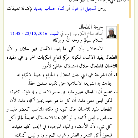
يرجى
تسجيل الدخول
أو
إنشاء حساب جديد
لإضافة تعليقات
حرمة الطحال
أضافه
صالح الكرباسي (...
في
السبت, 22/10/2016 - 11:48
السلام عليكم و رحمة الله و بركاته
الاستدلال بأن:
كل ما يفيد الانسان فهو حلال و لأن
الطحال يفيد الانسان لكونه مركز انتاج الكريات الحمر و هي مفيدة
للانسان فالطحال حلال
استدلال خاطئ لأمور:
أن الشريعة هي التي بينت الحلال و الحرام و علينا الالتزام بما
جاءت به الشريعة الاسلامية حتى نكون مسلمين حقاً.
صحيح أن الطحال عضو مفيد في جسم الانسان و له فوائد كثيرة،
لكن ليس معنى ذلك أن كل ما هو مفيد يجوز أكله، ذلك لأن
الطحال مفيد للانسان حال كونه في مكانه المناسب كعضو مفيد و
حساس و ليس أكله، و لو كان هذا الاستدلال صحيحاً لجاز أكل
كل شيء لأن الأعضاء و المواد الموجودة في الجسم كلها مفيده،
فيجوز أكل الشعر و الظفر و شرب الدم و و، و ليس كذلك.