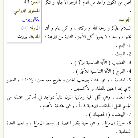
العمر:
43
أظن من تكوين واحد من الدم ؟ أرجو الاجابة و شكرا
المستوى الدراسي:
.
بكالوريوس
الجواب:
الدولة:
لبنان
السلام عليكم و رحمة الله و بركاته ، و كل عام و أنتم
المدينة:
بيروت
بخير ، و بعد : لا يجوز أكل الأجزاء التالية من الذبيحة :
1- الدم .
2- الروث .
3- القضيب ( الآلة التناسلية للذكر ) .
4- الفرج ( الآلة التناسلية للأنثى ) .
5- المشيمة ، و هي غشاء يصحب الجنين و يخرج معه حين الولادة ، و العضو
الذي يمد الجنين بالغذاء و الأكسجين .
6- الغُدد ، وهي كُتل لحمية رمادية اللون غالباً تتواجد في أماكن مختلفة من
الجسم تتخلل الطبقات الدهنية غالباً ، و هي مختلفة الأحجام .
7- البيضتان ( الخصيتان ) .
8- خرزة الدماغ ، و هي حبة بقدر الحمصة في وسط الدماغ ، و لعلها الغدة
النخامية .