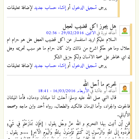
يرجى
تسجيل الدخول
أو
إنشاء حساب جديد
لإضافة تعليقات
هل يجوز اكل قضيب لعجل
أضافه
نورة
في
الاثنين, 29/02/2016 - 02:56
السلام عليكم اريد استفسار عن اكل قضيب العجل هل هو حرام ام
حلال وما هو حكم اشرع من ذالك وان كان حرام ما هو سبب تحريمه وهل
له اي مخاطر على صحة الانسان ولكم جزيل الشكر
يرجى
تسجيل الدخول
أو
إنشاء حساب جديد
لإضافة تعليقات
تحريم ما أحل الله
أضافه
أبو عائشة
في
الأربعاء, 16/03/2016 - 18:41
قال النبي صلى الله عليه وسلم: أحلت لنا ميتتان ودمان، فأما الميتتان
فالحوت والجراد، وأما الدمان فالكبد والطحال. رواه أحمد وابن ماجه وصححه
الألباني.
فمن أين أتيت بهذا التحريم و الله عزّ وجّل يقول : {فَإِن تَنَازَعْتُمْ فِي شَيْءٍ
فَرُدُّوهُ إِلَى اللَّهِ وَالرَّسُولِ إِن كُنتُمْ تُؤْمِنُونَ بِاللَّهِ وَالْيَوْمِ الْآخِرِ} ....و يقول :