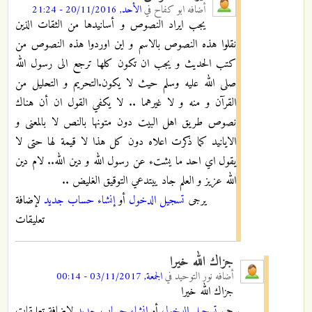
أضافه
ابو كفاح
في
الأحد, 20/11/2016 - 21:24
يجب ايراد النصوص و أسانيدها من الثقات الذين
نقلوا هذه النصوص بالاسم و اين اوردوا هذه النصوص من
كتب الحديث و يجب ان تكون كلها ترجع الى رسول الله
صلى الله عليه وسلم حيث لا يكون.التحريم و التحليل من
القرآن و منه و لا غيرهما .. لا يكفي القول ان أن هناك
نصوص طريق اهل البيت دون متونها بالنص لا بالمعنى و
الايانيد كما ذكرت اعلاه دون كل هذا لا قيمة لها حتى لا
يقول اي احد ما يشتء عن رسول الله و دين الله.. لام دين
الله عزيز و العلم جاد ييتدعي التوقيق الغليض ..
يرجى
تسجيل الدخول
أو
إنشاء حساب جديد
لإضافة
تعليقات
جزاك الله خيرا
أضافه
نور التوحيد
في
الجمعة, 03/11/2017 - 00:14
جزاك الله خيرا
يرجى
تسجيل الدخول
أو
إنشاء حساب جديد
لإضافة تعليقات