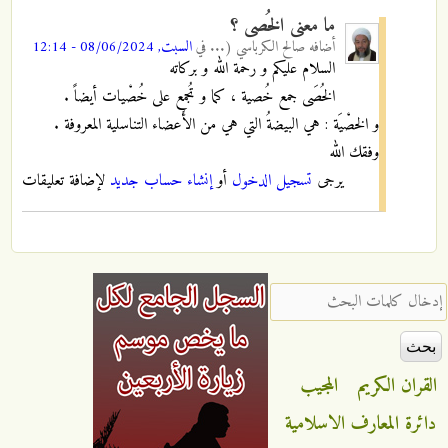
ما معنى الخُصى ؟
أضافه
صالح الكرباسي (...
في
السبت, 08/06/2024 - 12:14
السلام عليكم و رحمة الله و بركاته
الخُصَى جمع خُصية ، كما و تُجمع على خُصْيات أيضاً .
و الخصْيَة : هي البيضةُ التي هي من الأَعضاء التناسلية المعروفة .
وفقك الله
يرجى
تسجيل الدخول
أو
إنشاء حساب جديد
لإضافة تعليقات
‏إدخال كلمات البحث ‏
القران الكريم
المجيب
دائرة المعارف الاسلامية