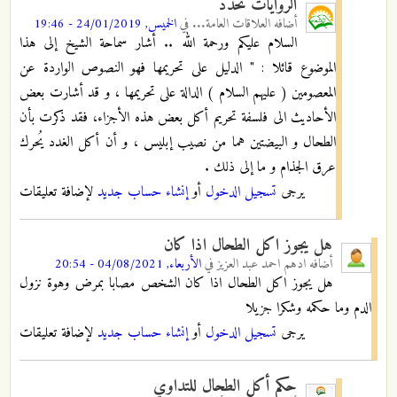
الروايات تحدد
أضافه
العلاقات العامة...
في
الخميس, 24/01/2019 - 19:46
السلام عليكم ورحمة الله .. أشار سماحة الشيخ إلى هذا
الموضوع قائلا : " الدليل على تحريمها فهو النصوص الواردة عن
المعصومين ( عليهم السلام ) الدالة على تحريمها ، و قد أشارت بعض
الأحاديث الى فلسفة تحريم أكل بعض هذه الأجزاء، فقد ذكرت بأن
الطحال و البيضتين هما من نصيب إبليس ، و أن أكل الغدد يُحرك
عرق الجذام و ما إلى ذلك .
يرجى
تسجيل الدخول
أو
إنشاء حساب جديد
لإضافة تعليقات
هل يجوز اكل الطحال اذا كان
أضافه
ادهم احمد عبد العزيز
في
الأربعاء, 04/08/2021 - 20:54
هل يجوز اكل الطحال اذا كان الشخص مصابا بمرض وهوة نزول
الدم وما حكمه وشكرا جزيلا
يرجى
تسجيل الدخول
أو
إنشاء حساب جديد
لإضافة تعليقات
حكم أكل الطحال للتداوي