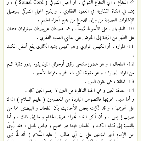
9- النخاع ، أي النخاع الشوكي ، أو الحبل الشوكي ( Spinal Cord ) ، و
يمتد في القناة الفقارية في العمود الفقاري ، و يقوم الحبل الشوكي بتوصيل
الإِشارات العصبية من و إلى الدماغ من جميع أجزاء الجسم .
10- العلباوان ـ على الأحوط لزوماً ـ و هما عصبتان عريضتان صفراوان ممتدان
على الظهر من الرقبة إلى الحوض على جانبي العمود الفقري .
11- المرارة ، أو الكيس المراري و هو كيس يشبه الكمثرى يقع أسفل الكبد
.
12- الطحال ، و هو عضو إسفنجي رقيق أرجواني اللون يقوم بدور تنقية الدم
من المواد الضارة ، و هو مقبرة الكريات الحمر و مثواها الأخير .
13- المثانة ، هي مخزن البول .
14- حدقة العين و هي الحبةِ الناظرة من العين لا جسم العين كله .
و أما سبب تحريمها فالنصوص الواردة من المعصومين ( عليهم السلام ) الدالة
على تحريمها ، و قد ذكرت بعض الأحاديث بأن الطحال و البيضتين هما من
نصيب إبليس ، و أن أكل الغدد يُحرك عرق الجذام و ما إلى ذلك . و أما
بالنسبة إلى تشابه الكبد و الطحال فهذا غير صحيح و قياس باطل ، فقد رُوِيَ
عن الإمام أمير المؤمنين علي بن أبي طالب ( عليه السَّلام ) أنه لمَّا نهى