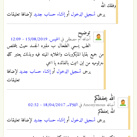
وفقك الله
يرجى
تسجيل الدخول
أو
إنشاء حساب جديد
لإضافة تعليقات
توضيح
أضافه
ام مصطفى
في
الخميس, 15/08/2019 - 12:09
الطب يسمي الطحال ب مقبره الجسد حيث يتخلص
من جميع بقايا المايكروبات والخلايه الميته فيه وبذلك يعتبر كتله
جرثوميه من اين اتيت بالفائده يا اخي
يرجى
تسجيل الدخول
أو
إنشاء حساب جديد
لإضافة
تعليقات
الله يحفظكم
أضافه
Anonymous
في
الثلاثاء, 18/04/2017 - 02:52
الله يحفظكم
يرجى
تسجيل الدخول
أو
إنشاء حساب جديد
لإضافة تعليقات