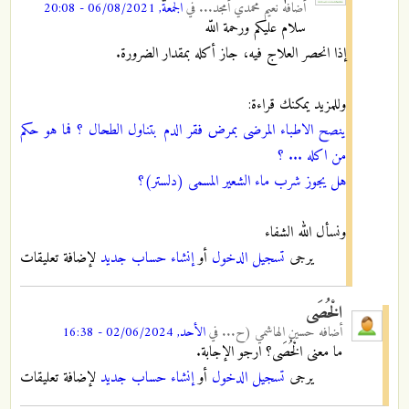
أضافه
نعيم محمدي أمجد...
في
الجمعة, 06/08/2021 - 20:08
سلام عليكم ورحمة اللّه
إذا انحصر العلاج فيه، جاز أكله بمقدار الضرورة.
وللمزيد يمكنك قراءة:
ينصح الاطباء المرضى بمرض فقر الدم بتناول الطحال ؟ فما هو حكم
من اكله ... ؟
هل يجوز شرب ماء الشعير المسمى (دلستر)؟
ونسأل الله الشفاء
يرجى
تسجيل الدخول
أو
إنشاء حساب جديد
لإضافة تعليقات
الْخُصَى
أضافه
حسين الهاشمي (ح...
في
الأحد, 02/06/2024 - 16:38
ما معنى الْخُصَى؟ ارجو الإجابة.
يرجى
تسجيل الدخول
أو
إنشاء حساب جديد
لإضافة تعليقات