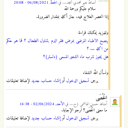
أضافه
نعيم محمدي أمجد...
في
الجمعة, 06/08/2021 - 20:08
سلام عليكم ورحمة اللّه
إذا انحصر العلاج فيه، جاز أكله بمقدار الضرورة.
وللمزيد يمكنك قراءة:
ينصح الاطباء المرضى بمرض فقر الدم بتناول الطحال ؟ فما هو حكم
من اكله ... ؟
هل يجوز شرب ماء الشعير المسمى (دلستر)؟
ونسأل الله الشفاء
يرجى
تسجيل الدخول
أو
إنشاء حساب جديد
لإضافة تعليقات
الْخُصَى
أضافه
حسين الهاشمي (ح...
في
الأحد, 02/06/2024 - 16:38
ما معنى الْخُصَى؟ ارجو الإجابة.
يرجى
تسجيل الدخول
أو
إنشاء حساب جديد
لإضافة تعليقات