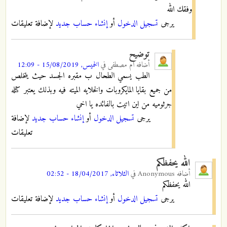
وفقك الله
يرجى
تسجيل الدخول
أو
إنشاء حساب جديد
لإضافة تعليقات
توضيح
أضافه
ام مصطفى
في
الخميس, 15/08/2019 - 12:09
الطب يسمي الطحال ب مقبره الجسد حيث يتخلص
من جميع بقايا المايكروبات والخلايه الميته فيه وبذلك يعتبر كتله
جرثوميه من اين اتيت بالفائده يا اخي
يرجى
تسجيل الدخول
أو
إنشاء حساب جديد
لإضافة
تعليقات
الله يحفظكم
أضافه
Anonymous
في
الثلاثاء, 18/04/2017 - 02:52
الله يحفظكم
يرجى
تسجيل الدخول
أو
إنشاء حساب جديد
لإضافة تعليقات