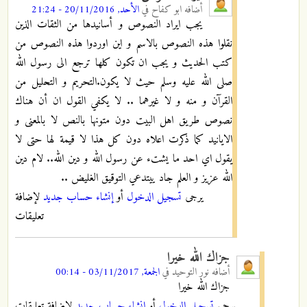
أضافه
ابو كفاح
في
الأحد, 20/11/2016 - 21:24
يجب ايراد النصوص و أسانيدها من الثقات الذين
نقلوا هذه النصوص بالاسم و اين اوردوا هذه النصوص من
كتب الحديث و يجب ان تكون كلها ترجع الى رسول الله
صلى الله عليه وسلم حيث لا يكون.التحريم و التحليل من
القرآن و منه و لا غيرهما .. لا يكفي القول ان أن هناك
نصوص طريق اهل البيت دون متونها بالنص لا بالمعنى و
الايانيد كما ذكرت اعلاه دون كل هذا لا قيمة لها حتى لا
يقول اي احد ما يشتء عن رسول الله و دين الله.. لام دين
الله عزيز و العلم جاد ييتدعي التوقيق الغليض ..
يرجى
تسجيل الدخول
أو
إنشاء حساب جديد
لإضافة
تعليقات
جزاك الله خيرا
أضافه
نور التوحيد
في
الجمعة, 03/11/2017 - 00:14
جزاك الله خيرا
يرجى
تسجيل الدخول
أو
إنشاء حساب جديد
لإضافة تعليقات