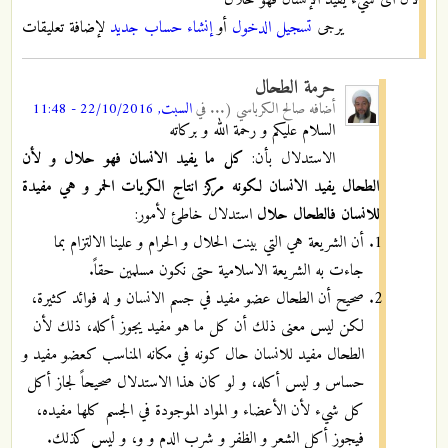
يرجى
تسجيل الدخول
أو
إنشاء حساب جديد
لإضافة تعليقات
حرمة الطحال
أضافه
صالح الكرباسي (...
في
السبت, 22/10/2016 - 11:48
السلام عليكم و رحمة الله و بركاته
الاستدلال بأن:
كل ما يفيد الانسان فهو حلال و لأن
الطحال يفيد الانسان لكونه مركز انتاج الكريات الحمر و هي مفيدة
للانسان فالطحال حلال
استدلال خاطئ لأمور:
أن الشريعة هي التي بينت الحلال و الحرام و علينا الالتزام بما
جاءت به الشريعة الاسلامية حتى نكون مسلمين حقاً.
صحيح أن الطحال عضو مفيد في جسم الانسان و له فوائد كثيرة،
لكن ليس معنى ذلك أن كل ما هو مفيد يجوز أكله، ذلك لأن
الطحال مفيد للانسان حال كونه في مكانه المناسب كعضو مفيد و
حساس و ليس أكله، و لو كان هذا الاستدلال صحيحاً لجاز أكل
كل شيء لأن الأعضاء و المواد الموجودة في الجسم كلها مفيده،
فيجوز أكل الشعر و الظفر و شرب الدم و و، و ليس كذلك.