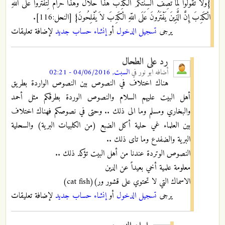
{وَلاَ تَقُولُواْ لِمَا تَصِفُ أَلْسِنَتُكُمُ الْكَذِبَ هَذَا حَلاَلٌ وَهَذَا حَرَامٌ لِّتَفْتَرُواْ عَلَى اللّهِ
الْكَذِبَ إِنَّ الَّذِينَ يَفْتَرُونَ عَلَى اللّهِ الْكَذِبَ لاَ يُفْلِحُونَ} [النحل:116].
يرجى
تسجيل الدخول
أو
إنشاء حساب جديد
لإضافة تعليقات
رد على الطحال
أضافه
ابو نور
في
السبت, 04/06/2016 - 02:21
هناك اختلاف في النصوص بين النصوص الواردة بطريق
أهل البيت عليهم السلام والنصوص الوردة بطرقكم مثل أحمد
والبخاري ومسلم وما الى ذلك .. وحتى في نصوصكم فهناك اختلاف
بين العلماء غي حلية أكل الضبع (من الكلبيات البرية) والسحلية
البرية والضفدع وما تاى ذلك ..
النصوص الوتردة عندنا من أهل البيت تؤكد ذلك ..
معلومة علمية أخي بعيداً عن الدين
الاسماك التي لا تحتوي على قشور ور)(cat fish)
يرجى
تسجيل الدخول
أو
إنشاء حساب جديد
لإضافة تعليقات