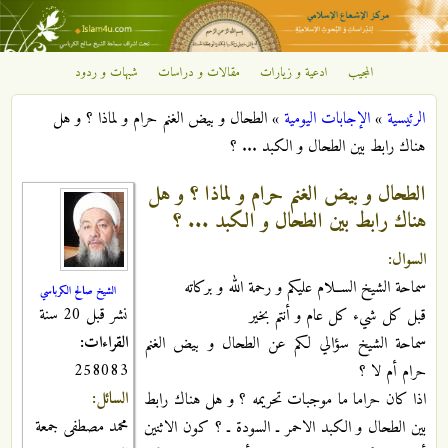
تجاوز إلى المحتوى الرئيسي
المجيب
ادعية و زيارات
مقالات و دراسات
شبهات و ردود
مركز
الرئيسية
»
الإجابات اليومية
»
الطحال و بيض الغنم حرام و لماذا ؟ و هل
الإشعاع
أنت هنا
هناك رابط بين الطحال و الكبد ... ؟
الإسلامي
الطحال و بيض الغنم حرام و لماذا ؟ و هل
هناك رابط بين الطحال و الكبد ... ؟
السوال:
سماحة الشيخ الســلام عليكم و رحمة الله و بركاته
الشيخ صالح الكرباسي
نشر قبل 20 سنة
قبل كل شيء كل عام و أنتم بخير
القراءات:
سماحة الشيخ سؤالي لكم عن الطحال و بيض الغنم
258083
حرام أم لا ؟
السائل:
اذا كان حراما ما موجبات تحريمه ؟ و هل هناك رابط
محمد مصطفى جمعة
بين الطحال و الكبد الاحمر ـ السودة ـ ؟ كون الاثنين