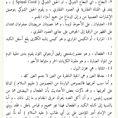
9- النخاع ، أي النخاع الشوكي ، أو الحبل الشوكي ( Spinal Cord ) ، و
يمتد في القناة الفقارية في العمود الفقاري ، و يقوم الحبل الشوكي بتوصيل
الإِشارات العصبية من و إلى الدماغ من جميع أجزاء الجسم .
10- العلباوان ـ على الأحوط لزوماً ـ و هما عصبتان عريضتان صفراوان ممتدان
على الظهر من الرقبة إلى الحوض على جانبي العمود الفقري .
11- المرارة ، أو الكيس المراري و هو كيس يشبه الكمثرى يقع أسفل الكبد
.
12- الطحال ، و هو عضو إسفنجي رقيق أرجواني اللون يقوم بدور تنقية الدم
من المواد الضارة ، و هو مقبرة الكريات الحمر و مثواها الأخير .
13- المثانة ، هي مخزن البول .
14- حدقة العين و هي الحبةِ الناظرة من العين لا جسم العين كله .
و أما سبب تحريمها فالنصوص الواردة من المعصومين ( عليهم السلام ) الدالة
على تحريمها ، و قد ذكرت بعض الأحاديث بأن الطحال و البيضتين هما من
نصيب إبليس ، و أن أكل الغدد يُحرك عرق الجذام و ما إلى ذلك . و أما
بالنسبة إلى تشابه الكبد و الطحال فهذا غير صحيح و قياس باطل ، فقد رُوِيَ
عن الإمام أمير المؤمنين علي بن أبي طالب ( عليه السَّلام ) أنه لمَّا نهى