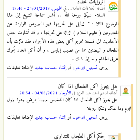
الروايات تحدد
أضافه
العلاقات العامة...
في
الخميس, 24/01/2019 - 19:46
السلام عليكم ورحمة الله .. أشار سماحة الشيخ إلى هذا
الموضوع قائلا : " الدليل على تحريمها فهو النصوص الواردة عن
المعصومين ( عليهم السلام ) الدالة على تحريمها ، و قد أشارت بعض
الأحاديث الى فلسفة تحريم أكل بعض هذه الأجزاء، فقد ذكرت بأن
الطحال و البيضتين هما من نصيب إبليس ، و أن أكل الغدد يُحرك
عرق الجذام و ما إلى ذلك .
يرجى
تسجيل الدخول
أو
إنشاء حساب جديد
لإضافة تعليقات
هل يجوز اكل الطحال اذا كان
أضافه
ادهم احمد عبد العزيز
في
الأربعاء, 04/08/2021 - 20:54
هل يجوز اكل الطحال اذا كان الشخص مصابا بمرض وهوة نزول
الدم وما حكمه وشكرا جزيلا
يرجى
تسجيل الدخول
أو
إنشاء حساب جديد
لإضافة تعليقات
حكم أكل الطحال للتداوي