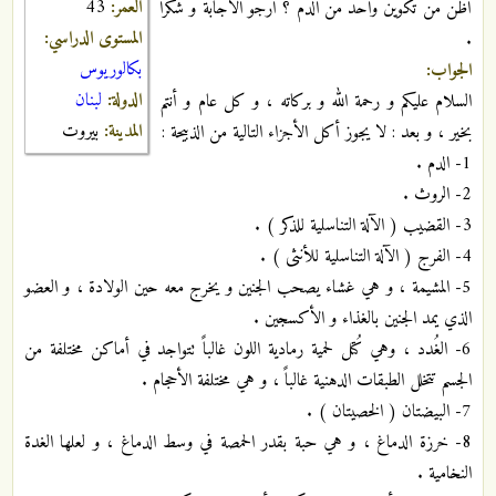
العمر:
43
أظن من تكوين واحد من الدم ؟ أرجو الاجابة و شكرا
المستوى الدراسي:
.
بكالوريوس
الجواب:
الدولة:
لبنان
السلام عليكم و رحمة الله و بركاته ، و كل عام و أنتم
المدينة:
بيروت
بخير ، و بعد : لا يجوز أكل الأجزاء التالية من الذبيحة :
1- الدم .
2- الروث .
3- القضيب ( الآلة التناسلية للذكر ) .
4- الفرج ( الآلة التناسلية للأنثى ) .
5- المشيمة ، و هي غشاء يصحب الجنين و يخرج معه حين الولادة ، و العضو
الذي يمد الجنين بالغذاء و الأكسجين .
6- الغُدد ، وهي كُتل لحمية رمادية اللون غالباً تتواجد في أماكن مختلفة من
الجسم تتخلل الطبقات الدهنية غالباً ، و هي مختلفة الأحجام .
7- البيضتان ( الخصيتان ) .
8- خرزة الدماغ ، و هي حبة بقدر الحمصة في وسط الدماغ ، و لعلها الغدة
النخامية .