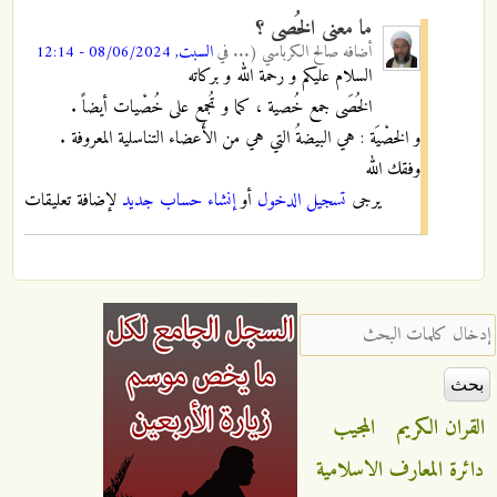
ما معنى الخُصى ؟
أضافه
صالح الكرباسي (...
في
السبت, 08/06/2024 - 12:14
السلام عليكم و رحمة الله و بركاته
الخُصَى جمع خُصية ، كما و تُجمع على خُصْيات أيضاً .
و الخصْيَة : هي البيضةُ التي هي من الأَعضاء التناسلية المعروفة .
وفقك الله
يرجى
تسجيل الدخول
أو
إنشاء حساب جديد
لإضافة تعليقات
‏إدخال كلمات البحث ‏
القران الكريم
المجيب
دائرة المعارف الاسلامية