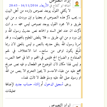
ايراد النصوص
أضافه
ابو كفاح
في
الأربعاء, 16/11/2016 - 20:45
لا يكفي القول يوجد نصوص وارده من أهل البيت
.. يجب ذكر هذه النصوص او بعضها و اين وردت و من اي
طريق و الا مجرد القول يوجد نصوص ليس حجه .. و انت
ذكرت ان عند اهل السنه و الجماعه نص حديث رسول الله و
اين ورد و من اي طريق .. فلا ينقض المعلوم بالمجهول.. و قد
امرنا رسول الله بنقل حديثه بالنص و ليس بالمعنى لان ربما
المُبلَغ يكون اوعى من سامع.. اما الاختلاف في لحم
الصفادع و الضباع الخ فليس في اللحم و انما في صحة النص..
و ليس لهذا مكان لان الموضوع هو الطحال و فيه نص صريح
مجمع عليه من علماء الامه..و لا يجوز التحريم الا بنص من الله
او رسوله صلى الله عليه وسلم فقط لا ثالث لهما..
يرجى
تسجيل الدخول
أو
إنشاء حساب جديد
لإضافة
تعليقات
ايراد النصوص