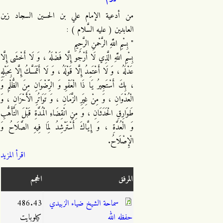
من أدعية الإمام علي بن الحسين السجاد زين
العابدين ( عليه السَّلام ) :
" بِسْمِ اللَّهِ الرَّحْمنِ الرَّحِيمِ
بِسْمِ اللَّهِ الَّذِي لَا أَرْجُو إِلَّا فَضْلَهُ ، وَ لَا أَخْشَى إِلَّا
عَدْلَهُ ، وَ لَا أَعْتَمِدُ إِلَّا قَوْلَهُ ، وَ لَا أَتَمَسَّكُ إِلَّا بِحَبْلِهِ
، بِكَ أَسْتَجِيرُ يَا ذَا الْعَفْوِ وَ الرِّضْوَانِ مِنَ الظُّلْمِ وَ
الْعُدْوَانِ ، وَ مِنْ غِيَرِ الزَّمَانِ ، وَ تَوَاتُرِ الْأَحْزَانِ ، وَ
طَوَارِقِ الْحَدَثَانِ ، وَ مِنِ انْقِضَاءِ الْمُدَّةِ قَبْلَ التَّأَهُّبِ
وَ الْعُدَّةِ ، وَ إِيَّاكَ أَسْتَرْشِدُ لِمَا فِيهِ الصَّلَاحُ وَ
الْإِصْلَاحُ.
اقرأ المزيد
المرفق
الحجم
سماحة الشيخ ضياء الزبيدي
486.43
حفظه الله
كيلوبايت