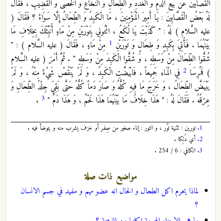
القصابين عَنْ بَيْعِ الدَّمِ وَ الْغُدَدِ وَ الطِّحَالِ وَ النُّخَاعِ وَ الْخُصَى وَ الْقَضِيبِ ، فَقَالَ
لَهُ بَعْضُ الْقَصَّابِينَ : يَا أَمِيرَ الْمُؤْمِنِينَ ، مَا الْكَبِدُ وَ الطِّحَالُ إِلَّا سَوَاءٌ ؟ فَقَالَ (
عليه السَّلام ) لَهُ : " كَذَبْتَ يَا لُكَعُ ، ائْتُونِي بِتَوْرَيْنِ مِنْ مَاءٍ أُنَبِّئْكَ بِخِلَافِ مَا
1
بَيْنَهُمَا . فَأُتِيَ بِكَبِدٍ وَ طِحَالٍ وَ تَوْرَيْنِ
مِنْ مَاءٍ ، فَقَالَ ( عليه السَّلام ) : "
شُقُّوا الطِّحَالَ مِنْ وَسَطِهِ ، وَ شُقُّوا الْكَبِدَ مِنْ وَسَطِهِ " . ثُمَّ أَمَرَ ( عليه السَّلام
2
) فَمُرِسَا
فِي الْمَاءِ جَمِيعاً ، فَابْيَضَّتِ الْكَبِدُ ، وَ لَمْ يَنْقُصْ شَيْ‏ءٌ مِنْهُ ، وَ لَمْ
يَبْيَضَّ الطِّحَالُ ، وَ خَرَجَ مَا فِيهِ كُلُّهُ وَ صَارَ دَماً كُلُّهُ حَتَّى بَقِيَ جِلْدُ الطِّحَالِ وَ
3
عِرْقُهُ . فَقَالَ لَهُ : " هَذَا خِلَافُ مَا بَيْنَهُمَا هَذَا لَحْمٌ ، وَ هَذَا دَمٌ "
.
1.
تورين : تثنية تَوْر ، و التور : إناء صغير من صِفر أو خزف يشرب منه و يتوضأ فيه .
2.
أي دُلِكا .
3.
الكافي : 6 / 254 .
مواضيع ذات صلة
لماذا يحرم اكل الطحال و الحال انه عضو مهم و مفيد في جسم الانسان
؟
ما هي الاجزاء المحرمة اكلها من الذبيحة ؟