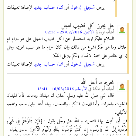
يرجى
تسجيل الدخول
أو
إنشاء حساب جديد
لإضافة تعليقات
هل يجوز اكل قضيب لعجل
أضافه
نورة
في
الاثنين, 29/02/2016 - 02:56
السلام عليكم اريد استفسار عن اكل قضيب العجل هل هو حرام ام
حلال وما هو حكم اشرع من ذالك وان كان حرام ما هو سبب تحريمه وهل
له اي مخاطر على صحة الانسان ولكم جزيل الشكر
يرجى
تسجيل الدخول
أو
إنشاء حساب جديد
لإضافة تعليقات
تحريم ما أحل الله
أضافه
أبو عائشة
في
الأربعاء, 16/03/2016 - 18:41
قال النبي صلى الله عليه وسلم: أحلت لنا ميتتان ودمان، فأما الميتتان
فالحوت والجراد، وأما الدمان فالكبد والطحال. رواه أحمد وابن ماجه وصححه
الألباني.
فمن أين أتيت بهذا التحريم و الله عزّ وجّل يقول : {فَإِن تَنَازَعْتُمْ فِي شَيْءٍ
فَرُدُّوهُ إِلَى اللَّهِ وَالرَّسُولِ إِن كُنتُمْ تُؤْمِنُونَ بِاللَّهِ وَالْيَوْمِ الْآخِرِ} ....و يقول :