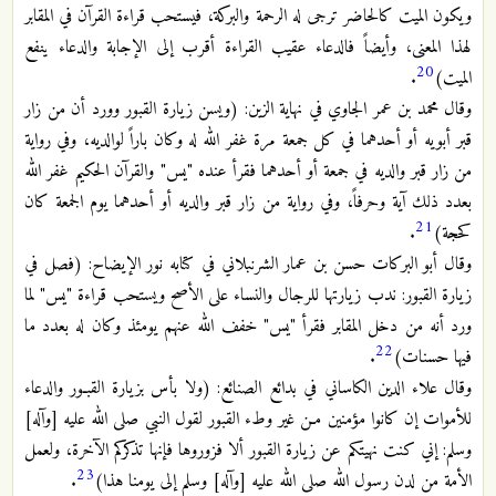
ويكون الميت كالحاضر ترجى له الرحمة والبركة، فيستحب قراءة القرآن في المقابر
لهذا المعنى، وأيضاً فالدعاء عقيب القراءة أقرب إلى الإجابة والدعاء ينفع
20
الميت)
.
وقال محمد بن عمر الجاوي في نهاية الزين: (ويسن زيارة القبور وورد أن من زار
قبر أبويه أو أحدهما في كل جمعة مرة غفر الله له وكان باراً لوالديه، وفي رواية
من زار قبر والديه في جمعة أو أحدهما فقرأ عنده "يس" والقرآن الحكيم غفر الله
بعدد ذلك آية وحرفاً، وفي رواية من زار قبر والديه أو أحدهما يوم الجمعة كان
21
كحجة)
.
وقال أبو البركات حسن بن عمار الشرنبلاني في كتابه نور الإيضاح: (فصل في
زيارة القبور: ندب زيارتها للرجال والنساء على الأصح ويستحب قراءة "يس" لما
ورد أنه من دخل المقابر فقرأ "يس" خفف الله عنهم يومئذ وكان له بعدد ما
22
فيها حسنات)
.
وقال علاء الدين الكاساني في بدائع الصنائع: (ولا بأس بزيارة القبـور والدعاء
للأموات إن كانوا مؤمنين مـن غير وطء القبور لقول النبي صلى الله عليه [وآله]
وسلم: إني كنت نهيتكم عن زيارة القبور ألا فزوروها فإنها تذكركم الآخرة، ولعمل
23
الأمة من لدن رسول الله صلى الله عليه [وآله] وسلم إلى يومنا هذا)
.