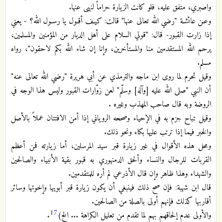
واصبري، متفق عليه، فلو كانت الزيارة حراماً لنهى عنها.
وعـن عائشـة "رضي الله تعالى عنها" قالت: كيـف أقـول يا رسـول الله؟ - يعني
إذا زارت القبور- قال: "قولي السلام على أهل الديار من المؤمنين والمسلمين،
يرحم الله المستقدمين منا والمستأخرين، وإنا إن شاء الله بكم لاحقون"، رواه
مسلم.
وقيل تحرم لما روى ابن ماجه والترمذي عن أبي هريرة "رضي الله تعالى عنه"
أن النبي "صلى الله عليه [وآله] وسلّم" لعن زوّارات القبور وليس هذا الوجه في
الروضة وبه قال صاحب المهذب وغيره .
وقيل تباح جزم به في الإحياء وصححه الروياني إذا أمن الافتتان عملاً بالأصل
والخبر فيما إذا ترتب عليها بكاء ونحو ذلك.
ومحل هذه الأقوال في غير زيارة قبر سيد المرسلين، أما زيارته فمن أعظم
القربات للرجال والنساء وألحق الدمنهوري به قبور بقية الأنبياء والصالحين
والشهداء وهذا ظاهر وإن قال الأذرعي لم أره للمتقدمين.
قال ابن شهبة: فإن صح ذلك فينبغي أن يكون زيارة قبر أبويها وإخوتها وسائر
أقاربها كذلك فإنهم أولى بالصلة من الصالحين.
17
والأولى عدم إلحاقهم بهم لما تقدم من تعليل الكراهة ... الخ)
.