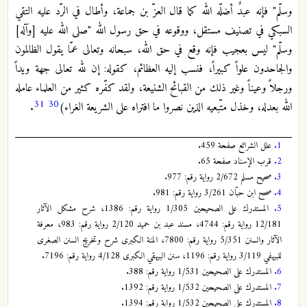
وسلّم" فإنه عبدٌ أضلّه الله كما قال العزّ بن جماعة، وأطال في الرّد عليه التقي
السبكي في تصنيف مستقل، ووقوعه في حق رسول الله "صلى الله عليه [وآله]
وسلّم" ليس بعجيب فإنه وقع في حق الله، سبحانه وتعالى عمّا يقول الظالمون
والجاحدون علواً كبيراً، فنسب إليه العظائم، كقوله: إن لله تعالى جهة ويداً
ورجلاً وعيناً وغير ذلك من القبائح الشنيعة، ولقد كفّره كثير من العلماء عامله
31
30
الله بعدله، وخذل متّبعيه الذين نصروا ما افتراه على الشريعة الغراء)
.
1.
علل الشرائع صفحة 459.
2.
قرب الإسناد صفحة 65.
3.
صحيح مسلم 2/672 رواية رقم: 977.
4.
صحح ابن حبّان 3/261 رواية رقم: 981.
5.
المستدرك على الصحيحين 1/305 رواية رقم: 1386، شرح مشكل الآثار
12/181 رواية رقم: 4744، مسند عبد بن حميد 2/120 رواية رقم: 983، معرفة
الآثار والسنن 5/351 رواية رقم: 7800، المنة الكبرى شرح وتخريج السنن الصغرى
للبيهفي 3/119 رواية رقم: 1196، سنن البيهقي الكبرى 4/128 رواية رقم: 7196.
6.
المستدرك على الصحيحين 1/531 رواية رقم: 388.
7.
المستدرك على الصحيحين 1/532 رواية رقم: 1392.
8.
المستدرك على الصحيحين 1/532 رواية رقم: 1394.