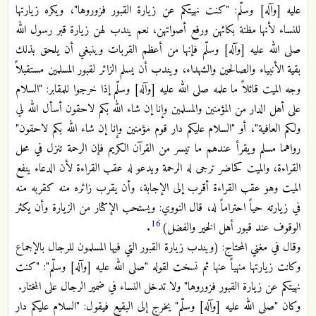
عليه [وآله] وسلّم: "كنت نهيتكم عن زيارة القبور فزوروها"، ويكره زيارتها
للنساء لأنها مظنة بكائهن ورفع أصواتهن، نعم يندب لهن زيارة قبر رسول الله
صلى الله عليه [وآله] وسلّم فإنها من أعظم القربات وينبغي أن يلحق بذلك
بقية الأنبياء والصالحين والشهداء، ويندب أن يسلم الزائر لقبور المسلمين مستقبلاً
وجه الميت قائلاً ما علمه صلى الله عليه [وآله] وسلّم إذا خرجوا للمقابر: "السلام
على أهل الدار من المؤمنين والمسلمين وإنا إن شاء الله بكم لاحقون أسأل الله لي
ولكم العافية"، أو "السلام عليكم دار قوم مؤمنين وإنا إن شاء الله بكم لاحقون"
رواهما مسلم ويقرأ عندهم ما تيسر من القرآن الكريم فإن الرحمة تنزل في محل
القراءة، والميت كحاضر ترجى له الرحمة ويدعو له عقب القراءة لأن الدعاء ينفع
الميت وهو عقب القراءة أقرب إلى الإجابة، وأن يقرب زائره منه كقربه منه
في زيارته حياً احتراماً له، قال النووي: ويستحب الإكثار من الزيارة وأن يكثر
16
الوقوف عند قبور أهل الخير والفضل)
.
وقال في مغني المحتاج: (ويندب زيارة القبور التي فيها المسلمون للرجال بالإجماع
وكانت زيارتها منهياً عنها ثم نسخت لقوله "صلى الله عليه [وآله] وسلّم": "كنت
نهيتكم عن زيارة القبور فزوروها" ولا تدخل النساء في ضمير الرجال على المختار.
وكان "صلى الله عليه [وآله] وسلّم" يخرج إلى البقيع فيقول: "السلام عليكم دار