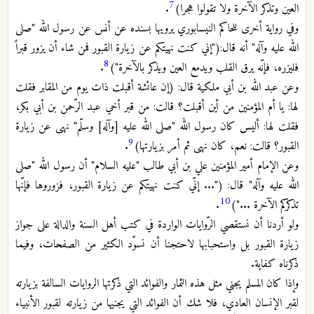
7
العين وتذكر الآخرة ولا تقولوا هجرا)
.
وفي رواية أخرى للحاكم النيسابوري يرويها بسنده عن أنس عن رسول الله "صلى
الله عليه وآله" أنه قال:("إني كنت نهيتكم عن زيارة القبور فمن شاء أن يزور قبراً
8
فليزره، فإنّه يرق القلب ويدمع العين ويذكر بالآخرة")
.
وعن عبد الله بن أبي ملكية قال: (إن عائشة أقبلت ذات يوم من المقابر فقلت
لها: يا أم المؤمنين من أين أقبلت؟ قالت: من قبر أخي عبد الرّحمن بن أبي بكر،
فقلت لها: أليس كان رسول الله "صلى الله عليه [وآله] وسلّم" نهى عن زيارة
9
القبور؟ قالت: نعم، كان نهى ثم أمر بزيارتها)
.
وعن الإمام أمير المؤمنين علي بن أبي طالب "عليه السلام" أن رسول الله "صلى
الله عليه وآله" قال: ("... إنّي كنت نهيتكم عن زيارة القبور، فزوروها فإنّها
10
تذكركم الآخرة ...")
.
ولو أردنا أن نستقصي الرّوايات الواردة في كتب أهل السنة والدالة على جواز
زيارة القبور بل واستحبابها لاحتجنا أن نسوّد الكثير من الصفحات، وفيما
ذكرناه كفاية.
وإذا كان المسلم يجني مثل هذه الثمار والفوائد التي ذكرتها الروايات السالفة بزيارته
لقبر الإنسان العادي، فلا شك أن الفوائد التي يجنيها من زيارته لقبور الأنبياء