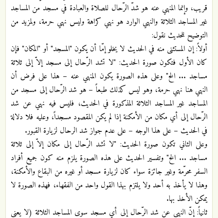
قريب، وإنما المنهي عنه هو شدّ الرّحال للصلاة والعبادة في مسجد من المساجد
غير المساجد الثلاثة والنهي الوارد هو نهي كراهة وليس نهي حرمة، ولمزيد من
التوضيح للحديث نقول:
أولاً: إن المستثنى منه في الحديث لا يخلو إمّا أن يكون "المسجد" أو "المكان" فإن
كان الأول فتكون صورة الحديث: "لا تشد الرّحال إلى مسجد إلاّ إلى ثلاثة
مساجد ... الخ" وعلى هذه الصورة يكون المنهي عنه – هذا على فرض أن
النهي هنا نهي حرمة، وهو ليس كذلك طبعاً – هو شد الرّحال إلى مسجد من
المساجد غير المساجد الثلاثة المذكورة في الحديث، فليس فيه نهي عن شد
الرّحال إلى أي مكان من الأمكنة إذا لم يكن المقصود مسجداً، وعليه فلا دلالة
في الحديث – على هذا الوجه – على عدم جواز شد الرحال لزيارة القبور.
وعلى الثاني تكون صورة الحديث: "لا تشد الرّحال إلى مكان إلاّ إلى ثلاثة
مساجد ... الخ" وتفسير الحديث على هذه الصورة يلزم منه كون جميع أفراد
السفر محرّمة وغير جائزة سواء كان لزيارة مسجد أو غيره من البقاع والأمكنة،
وهذا لا يأخذ به أحد ولا يلتزم بهذا القول واحد من الفقهاء، فهذه الصورة لا
يمكن الأخذ بها.
ثانياً: إنّ النهي عن شد الرّحال إلى أي مسجد سوى المساجد الثلاثة (لا يعني