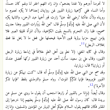
لا تحرمنا أجرهم ولا تفتنا بعدهم"، وإن زاد اللهم اغفر لنا ولهم كان حسناً،
وأما النساء ففي كراهية زيارة القبور لهن روايتان إحداهما لا يكره لعموم ما
رويناه ولأن عائشة "رضي الله عنها" زارت قبر أخيها عبد الرحمن، والثانية يكره
لأن النبي صلى الله عليه [وآله] وسلّم قال: "لعن الله زوّارات القبور وهذا حديث
صحيح، فلما زال التحريم بالنسخ بقيت الكراهية، ولأن المرأة قليلة الصبر فلا
يؤمن تهييج حزنها برؤية قبور الأحبة فيحملها على فعل ما لا يحل لها فعله
11
بخلاف الرجل)
.
وقال في كتابه المغني: (لا نعلم بين أهل العلم خلافاً في إباحة زيارة الرجل
القبور، وقال علي بن سعيد: سألت أحمد عن زيارة القبور تركها أفضل عندك
أو زيارتها؟ قال: زيارتها.
وقد صح عن النبي صلى الله عليه [وآله] وسلّم أنه قال: "كنت نهيتكم عن زيارة
القبور فزوروها فإنها تذكركم الموت"، رواه مسلم والترمذي بلفظ "فإنها تذكر
12
الآخرة")
.
وقال أيضاً: (وإذا مر بالقبور أو زارها استحب أن يقول ما روي عن مسلم عن
بريدة قال: كان رسول الله صلى الله عليه [وآله] وسلّم يعلمهم إذا خرجوا إلى
المقابر فكان قائلهم يقول: السلام عليكم أهل الديار من المؤمنين والمسلمين، وإنا إن