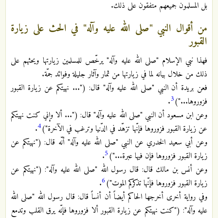
بل المسلمون جميعهم متفقون على ذلك.
من أقوال النبي "صلى الله عليه وآله" في الحث على زيارة
القبور
فهذا نبي الإسلام "صلى الله عليه وآله" يرخّص للمسلمين زيارتها ويحثهم على
ذلك من خلال بيانه لما في زيارتها من ثمار وآثار جليلة وفوائد جمّة.
فعن بريدة أن النبي "صلى الله عليه وآله" قال: ("... نهيتكم عن زيارة القبور
3
فزوروها...")
.
وعن ابن مسعود أن النبي "صلى الله عليه وآله" قال: ("... ألا وإني كنت نهيتكم
4
عن زيارة القبور فزوروها فإنّها تزهّد في الدّنيا وترغب في الآخرة")
.
وعن أبي سعيد الخدري عن النبي "صلى الله عليه وآله" أنّه قال: ("نهيتكم عن
5
زيارة القبور فزوروها فإن فيها عبرة...")
.
وعن أنس بن مالك قال: قال رسول الله "صلى الله عليه وآله": ("نهيتكم عن
6
زيارة القبور فزوروها فإنّها تذكركم الموت")
.
وفي رواية أخرى أخرجها الحاكم أيضاً أن أنساً قال: قال رسول الله "صلى الله
عليه وآله": ("كنت نهيتكم عن زيارة القبور ألا فزوروها فإنّه يرق القلب وتدمع