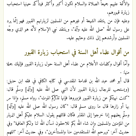
والأئمة عليهم جميعاً الصلاة والسلام تكون أكبر وأكثر فيتأكد حينها استحباب
زيارة قبورهم.
وعليه فإن من ينتقد الشيعة أو غيرهم من المسلمين لزيارتهم القبور فهو إنّما يرد
على رسول الله "صلى الله عليه وآله"، وينتقد نبي الإسلام لأنّه هو الذي وجّه
المسلمين وأرشدهم إلى ذلك وحثهم عليه.
من أقوال علماء أهل السنة في استحباب زيارة القبور
وأمّا أقوال وكلمات الأعلام من علماء أهل السنة حول زيارة القبور فإليك جملة
منها: -
قال أبو محمد عبد الله بن قدامة المقدسي في كتابه الكافي في فقه ابن حنبل:
(ويستحب للرجال زيارة القبور لأن النبي صلى الله عليه [وآله] وسلّم قال:
"كنت نهيتكم عن زيارة القبور فزوروها فإنها تذكركم الموت"، رواه مسلم، وإذا مر
بها أو زارها قال ما روى مسلم قال: "كان رسول الله صلى الله عليه [وآله]
وسلّم يعلمهم إذا خرجوا إلى المقابر فكان قائلهم يقول: السلام عليكم أهل الديار
من المؤمنين والمسلمين وإن شاء الله بكم للاحقون نسأل الله لنا ولكم العافية" وفي
حديث آخر: "ويرحم الله المستقدمين منا والمستأخرين"، وفي حديث آخر: "اللهم