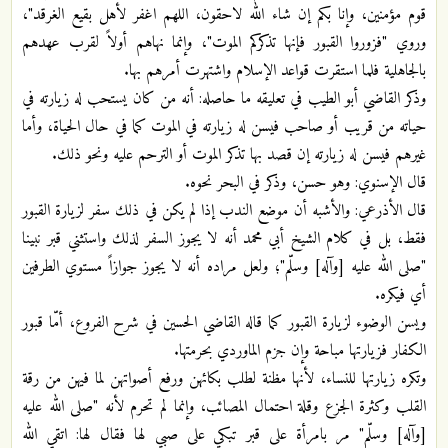
قوم مؤمنين، وإنا بكم إن شاء الله لاحقون، اللهم اغفر لأهل بقيع الغرقد"،
وروي "فزوروا القبور فإنها تذكركم الموت"، وإنما نهاهم أولاً لقرب عهدهم
بالجاهلية فلما استقرت قواعد الإسلام واشتهرت أمرهم بها.
وذكر القاضي أبو الطيب في تعليقه ما حاصله: أنه من كان يستحب له زيارته في
حياته من قريب أو صاحب فيسن له زيارته في الموت كما في حال الحياة، وأما
غيرهم فيسن له زيارته إن قصد بها تذكر الموت أو الترحم عليه ونحو ذلك.
قال الإسنوي: وهو حسن، وذكر في البحر نحوه.
قال الأذرعي: والأشبه أن موضع الندب إذا لم يكن في ذلك سفر لزيارة القبور
فقط، بل في كلام الشيخ أبي محمد أنه لا يجوز السفر لذلك واستثني قبر نبينا
"صلى الله عليه [وآله] وسلّم"؛ ولعل مراده أنه لا يجوز جوازاً مستوي الطرفين
أي فيكره.
ويسن الوضوء لزيارة القبور كما قاله القاضي الحسين في شرح الفروع، أمّا قبور
الكفار فزيارتها مباحة وإن جزم الماوردي بحرمتها.
وتكره زيارتها للنساء، لأنها مظنة لطلب بكائهن ورفع أصواتهن لما فيهن من رقة
القلب وكثرة الجزع وقلة احتمال المصائب، وإنما لم تحرم لأنه "صلى الله عليه
[وآله] وسلّم" مر بامرأة على قبر تبكي على صبي لها فقال لها: اتقي الله