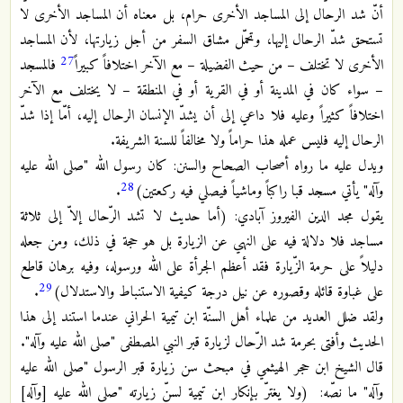
أنّ شد الرحال إلى المساجد الأخرى حرام، بل معناه أن المساجد الأخرى لا
تستحق شدّ الرحال إليها، وتحمّل مشاق السفر من أجل زيارتها، لأن المساجد
27
الأخرى لا تختلف – من حيث الفضيلة – مع الآخر اختلافاً كبيراً
فالمسجد
– سواء كان في المدينة أو في القرية أو في المنطقة – لا يختلف مع الآخر
اختلافاً كثيراً وعليه فلا داعي إلى أن يشدّ الإنسان الرحال إليه، أمّا إذا شدّ
الرحال إليه فليس عمله هذا حراماً ولا مخالفاً للسنة الشريفة.
ويدل عليه ما رواه أصحاب الصحاح والسنن: كان رسول الله "صلى الله عليه
28
وآله" يأتي مسجد قبا راكباً وماشياً فيصلي فيه ركعتين)
.
يقول مجد الدين الفيروز آبادي: (أما حديث لا تشد الرّحال إلاّ إلى ثلاثة
مساجد فلا دلالة فيه على النهي عن الزيارة بل هو حجة في ذلك، ومن جعله
دليلاً على حرمة الزّيارة فقد أعظم الجرأة على الله ورسوله، وفيه برهان قاطع
29
على غباوة قائله وقصوره عن نيل درجة كيفية الاستنباط والاستدلال)
.
ولقد ضلل العديد من علماء أهل السنّة ابن تيمية الحراني عندما استند إلى هذا
الحديث وأفتى بحرمة شد الرّحال لزيارة قبر النبي المصطفى "صلى الله عليه وآله".
قال الشيخ ابن حجر الهيثمي في مبحث سن زيارة قبر الرسول "صلى الله عليه
وآله" ما نصّه: (ولا يغترّ بإنكار ابن تيمية لسنّ زيارته "صلى الله عليه [وآله]