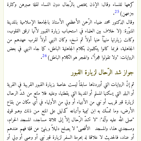
كرهها للنساء وقال: الإذن يختص بالرّجال دون النساء لقلة صبرهن وكثرة
25
جزعهن)
.
وقال الدكتور محمد ضياء الرّحمن الأعظمي الأستاذ بالجامعة الإسلامية بالمدينة
المنوّرة: (لا خلاف بين العلماء في استحباب زيارة القبور لأنّها ترقق القلوب،
وكانت زيارتها منهيّاً عنها أولاً ثم نسخ، وكان النهي أولاً لقرب عهدهم من
الجاهلية، فربما كانوا يتكلمون بكلام الجاهلية الباطل، كما جاء النهي في بعض
26
الروايات: "ولا تقولوا هجراً"، والهجر هو الكلام الباطل)
.
جواز شد الرّحال لزيارة القبور
ثم إنّ الروايات التي أوردناها سابقاً ليست خاصة بزيارة القبور القريبة في القرية
أو البلد التي يسكنها المسلم أو المدينة التي يقطنها، وعليه فلا مانع من شدّ الرحال
لزيارة قبر قريب أو نبي من الأنبياء أو ولي من الأولياء في أي مكان من بقاع
الأرض، وما تمسّك به ابن تيمية وأتباعه كدليل على المنع مـن ذلك وهـو قوله
"صلى الله عليه وآله": "لا تشدّ الرّحال إلاّ إلى ثلاثة مساجد، المسجد الحرام،
ومسجدي هذا، والمسجد الأقصى" لا يصلح دليلاً وينبئ عن قلة فهم عندهم
أو عناد، فالحديث لا علاقة له بحرمة السفر لزيارة قبر نبي أو وصي أو ولي أو