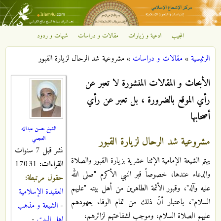
تجاوز إلى المحتوى الرئيسي
المجيب
ادعية و زيارات
مقالات و دراسات
شبهات و ردود
مركز
الرئيسية
»
مقالات و دراسات
»
مشروعية شد الرحال لزيارة القبور
الإشعاع
أنت هنا
الأبحاث و المقالات المنشورة لا تعبر عن
الإسلامي
رأي الموقع بالضرورة ، بل تعبر عن رأي
أصحابها
الشيخ حسن عبدالله
مشروعية شد الرحال لزيارة القبور
العجمي
نشر قبل 7 سنوات
يهتم الشيعة الإمامية الإثنا عشرية بزيارة القبور والصلاة
القراءات:
17031
والدعاء عندها، خصوصاً قبر النبي الأكرم "صلى الله
حقول مرتبطة:
عليه وآله"، وقبور الأئمة الطاهرين من أهل بيته "عليهم
العقيدة الإسلامية
السلام"، باعتبار أنّ ذلك من تمام الوفاء بعهودهم
-
الشيعة و مذهب
عليهم الصلاة السلام، وموجب لشفاعتهم لزائرهم،
اهل البيت
-