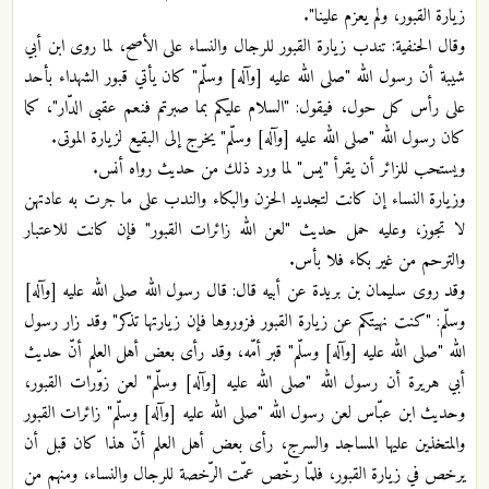
زيارة القبور، ولم يعزم علينا".
وقال الحنفية: تندب زيارة القبور للرجال والنساء على الأصح، لما روى ابن أبي
شيبة أن رسول الله "صلى الله عليه [وآله] وسلّم" كان يأتي قبور الشهداء بأحد
على رأس كل حول، فيقول: "السلام عليكم بما صبرتم فنعم عقبى الدّار"، كما
كان رسول الله "صلى الله عليه [وآله] وسلّم" يخرج إلى البقيع لزيارة الموتى.
ويستحب للزائر أن يقرأ "يس" لما ورد ذلك من حديث رواه أنس.
وزيارة النساء إن كانت لتجديد الحزن والبكاء والندب على ما جرت به عادتهن
لا تجوز، وعليه حمل حديث "لعن الله زائرات القبور" فإن كانت للاعتبار
والترحم من غير بكاء فلا بأس.
وقد روى سليمان بن بريدة عن أبيه قال: قال رسول الله صلى الله عليه [وآله]
وسلّم: "كنت نهيتكم عن زيارة القبور فزوروها فإن زيارتها تذكر" وقد زار رسول
الله "صلى الله عليه [وآله] وسلّم" قبر أمّه، وقد رأى بعض أهل العلم أنّ حديث
أبي هريرة أن رسول الله "صلى الله عليه [وآله] وسلّم" لعن زوّرات القبور،
وحديث ابن عبّاس لعن رسول الله "صلى الله عليه [وآله] وسلّم" زائرات القبور
والمتخذين عليها المساجد والسرج، رأى بعض أهل العلم أنّ هذا كان قبل أن
يرخص في زيارة القبور، فلمّا رخّص عمّت الرّخصة للرجال والنساء، ومنهم من