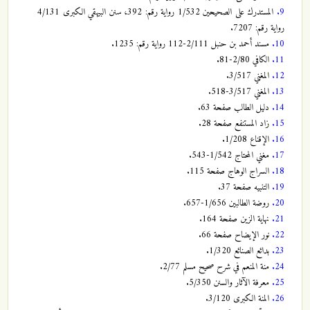
9.
المستدرك على الصحيحين 1/532 رواية رقم: 392، سنن البيهقي الكبرى 4/131
رواية رقم: 7207.
10.
مسند أحمد بن حنبل 2/111-112 رواية رقم: 1235.
11.
الكافي 2/80-81.
12.
المغني 3/517.
13.
المغني 3/517-518.
14.
دليل الطالب صفحة 63.
15.
زاد المستنفع صفحة 28.
16.
الإقناع 1/208.
17.
مغني المحتاج 1/542-543.
18.
السراج الوهاج صفحة 115.
19.
التنبيه صفحة 37.
20.
روضة الطالبين 1/656-657.
21.
نهاية الزين صفحة 164.
22.
نور الإيضاح صفحة 66.
23.
بدائع الصنائع 1/320.
24.
منة المنعم في شرح صحيح مسلم 2/77.
25.
معرفة الآثار والسنن 5/350.
26.
المنة الكبرى 3/120.