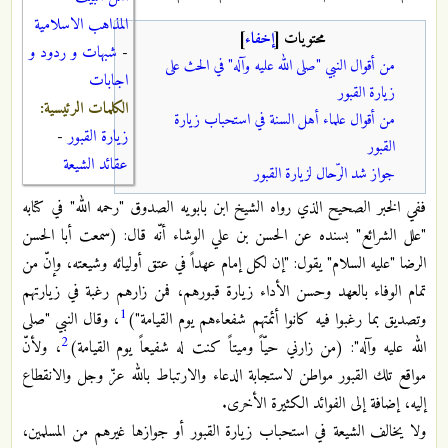
المذاهب الاسلامية
محتويات
[
إخفاء
]
-
شبهات و ردود و
من أقوال النبي "صلى الله عليه وآله" في الحث على
اجابات
زيارة القبور
الكلمات الرئيسية:
من أقوال علماء أهل السنة في استحباب زيارة
زيارة القبور
-
القبور
عقائد الشيعة
جواز شد الرّحال لزيارة القبور
ففي الخبر الصحيح الذي رواه الشيخ ابن بابويه الصدوق "رحمه الله" في كتابه
"علل الشرائع" بسنده عن الحسن بن علي الوشاء أنّه قال: (سمعت أبا الحسن
الرضا "عليه السلام" يقول: "إن لكل إمام عهداً في عتق أوليائه وشيعته، وإنّ من
تمام الوفاء بالعهد وحسن الأداء زيارة قبورهم، فمن زارهم رغبة في زيارتهم
1
وتصديق بما رغبوا فيه كانوا أئمتهم شفعاءهم يوم القيامة")
، وقال النبي "صلى
2
الله عليه وآله": (من زارني حيّاً وميتاً كنت له شفيعاً يوم القيامة)
، ولأنّ
مواقع تلك القبور مواطن لاستجابة الدعاء والارتباط بالله عزّ وجل والانقطاع
إليه، إضافة إلى الفوائد الكثيرة الأخرى.
ولا يخالف الشيعة في استحباب زيارة القبور أو جوازها غيرهم من المسلمين،