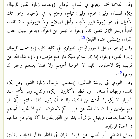
وقال العلامة محمد الزهري في السراج الوهاج: (ويندب زيارة القبور للرجال
وتكره للنساء، وقيل: تحرم، وقيل: تباح، وجزم به في الإحياء، ومحل تلك
الأقوال في غير زيارة قبور الأنبياء وأهل الصلاح وإلاّ فزيارتهم سنة للنساء
أيضاً ويسلم الزائر للقبور ندباً ويقرأ ما تيسر من القرآن ويدعو للميت عقب
18
القراءة ويستقبل عنده القبلة)
.
وقال إبراهيم بن علي الفيروز آبادي الشيرازي في كتابه التنبيه:(ويستحب للرجال
زيارة القبور، ويقول إذا زار: سلام عليكم دار قوم مؤمنين، وإنا إن شاء الله عن
قريب بكم لاحقون، اللهم لا تحرمنا أجرهم ولا تفتنا بعدهم واغفر لنا
19
ولهم)
.
وقال النووي في روضة الطالبين: (يستحب للرجال زيارة القبور وهل يكره
للنساء وجهان أحدهما - وبه قطع الأكثرون - يكره، والثاني: وهو الأصح عند
الروياني لا يكره إذا أمنت من الفتنة، والسنة أن يقول الزائر: سلام عليكم دار
قوم مؤمنين وإنا إن شاء الله عن قريب بكم لاحقون، اللهم لا تحرمنا أجرهم
ولا تفتنا بعدهم، وينبغي للزائر أن يدنو من القبر بقدر ما كان يدنو من صاحبه
في الحياة لو زاره.
وسئل القاضي أبو الطيب عن قراءة القرآن في المقابر فقال الثواب للقارئ