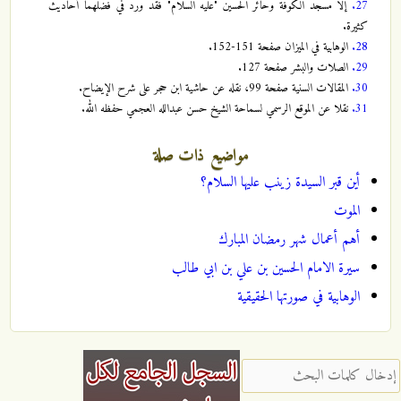
27.
إلاّ مسجد الكوفة وحائر الحسين "عليه السلام" فقد ورد في فضلهما أحاديث
كثيرة.
28.
الوهابية في الميزان صفحة 151-152.
29.
الصلات والبشر صفحة 127.
30.
المقالات السنية صفحة 99، نقله عن حاشية ابن حجر على شرح الإيضاح.
31.
نقلا عن الموقع الرسمي لسماحة الشيخ حسن عبدالله العجمي حفظه الله.
مواضيع ذات صلة
أين قبر السيدة زينب عليها السلام؟
الموت
أهم أعمال شهر رمضان المبارك
سيرة الامام الحسين بن علي بن ابي طالب
الوهابية في صورتها الحقيقية
‏إدخال كلمات البحث ‏