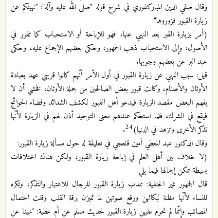
وقال صفي الدين المباركفوري في شرح قوله "صلى الله عليه وآله": "نهيتكم عن
زيارة القبور فزوروها":
(أمر بزيارة القبر بعد النهي عنها، فهو للإباحة أو الاستحباب كما تقرر في
الأصول، وإلى الاستحباب ذهب الجمهور، وحكى بعضهم الإجماع عليه، وحكى
عبد البر عن بعضهم وجوبها.
قيل: سبب النهي عن زيارة القبور في أول الأمر أنّهم كانوا قريبي عهد بعبادة
الأوثان والأصنام، وكانت قبور بعض الصالحين من جملة الأوثان، فخشي أن لا
يفهم البعض مقصد الزيارة فيدعو أهل القبور لكشف الشدائد وقضاء الحوائج
فيقع في الشرك، فلما استحكم عندهم معنى التوحيد أذن لهم في الزيارة لأنّها
24
تذكر الأخرى وتزهد في الدنيا)
.
وقال الدكتور عبد المعطي أمين قلعجي في تعليقة له حول مسألة زيارة القبور:
(لا خلاف بين أهل العلم في إباحة زيارة القبور، ولكن هناك اختلافات
بسيطة يمكن إجمالها فيما يلي:
قال الجمهور غير الحنفية: تندب زيارة القبور للرجال للاعتبار والتذكر، وتكره
للنساء لأنّها مظنة لبكائهن ورفع صوتهن لما تميزن برقة القلب وقلت احتمال
المصائب وإنّما لم تحرم عليهن زيارة القبور لحديث مسلم عن أم عطية: "نهينا عن