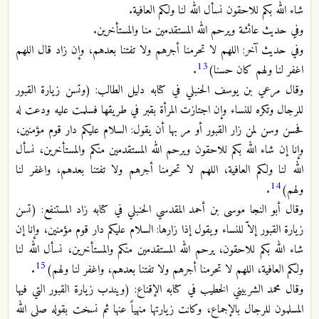
شاء الله بكم للاحقون نسأل الله لنا ولكم العافية.
وفي حديث عائشة ويرحم الله المستقدمين منا والمستأخرين.
وفي حديث آخر: اللهم لا تحرمنا أجرهم ولا تفتنا بعدهم، وإن زاد قال اللهم
13
اغفر لنا ولهم كان حسنا)
.
وقال مرعي بن يوسف الحنبلي في كتابه دليل الطالب: (وتسن زيارة القبور
للرجال وتكره للنساء وإن اجتازت المرأة بقبر في طريقها فسلمت عليه ودعت له
فحسن وسن لمن زار القبور أو مر بها أن يقول: السلام عليكم دار قوم مؤمنين،
وإنا إن شاء الله بكم للاحقون ويرحم الله المستقدمين منكم والمستأخرين، نسأل
الله لنا ولكم العافية، اللهم لا تحرمنا أجرهم ولا تفتنا بعدهم، واغفر لنا
14
ولهم)
.
وقال أبو النجا موسى بن أحمد المقدسي الحنبلي في كتابه زاد المستنفع: (تسن
زيارة القبور إلاّ للنساء ويقول إذا زارها: السلام عليكم دار قوم مؤمنين، وإنا إن
شاء الله بكم للاحقون، يرحم الله المستقدمين منكم والمستأخرين، نسأل الله لنا
15
ولكم العافية، اللهم لا تحرمنا أجرهم ولا تفتنا بعدهم، واغفر لنا ولهم)
.
وقال محمد الشربيني الخطيب في كتابه الإقناع: (ويندب زيارة القبور التي فيها
المسلمون للرجال بالإجماع، وكانت زيارتها منهياً عنها ثم نسخت بقوله صلى الله