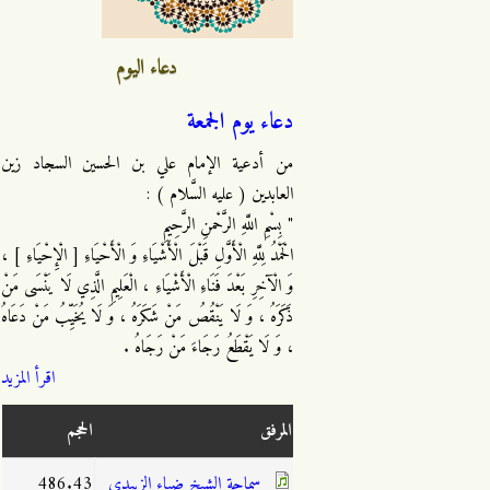
دعاء اليوم
دعاء يوم الجمعة
من أدعية الإمام علي بن الحسين السجاد زين
العابدين ( عليه السَّلام ) :
" بِسْمِ اللَّهِ الرَّحْمنِ الرَّحِيمِ
الْحَمْدُ لِلَّهِ الْأَوَّلِ قَبْلَ الْأَشْيَاءِ وَ الْأَحْيَاءِ [ الْإِحْيَاءِ ] ،
وَ الْآخِرِ بَعْدَ فَنَاءِ الْأَشْيَاءِ ، الْعَلِيمِ الَّذِي لَا يَنْسَى مَنْ
ذَكَرَهُ ، وَ لَا يَنْقُصُ مَنْ شَكَرَهُ ، وَ لَا يُخَيِّبُ مَنْ دَعَاهُ
، وَ لَا يَقْطَعُ رَجَاءَ مَنْ رَجَاهُ .
اقرأ المزيد
المرفق
الحجم
سماحة الشيخ ضياء الزبيدي
486.43