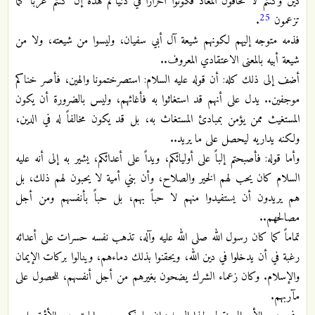
دين وكنتم لا تخافون المعاد فكونوا أحراراً في دنياكم هذه إن كنتم عرباً كما
25
تزعمون
.
فذمه متوجه إليهم لكونهم شيعة آل أبي سفيان، وليسوا من شيعته، ولا من
شيعة أبيه بالمعنى الاعتقادي المعروف..
أضف إلى ذلك كله: أن قوله عليه السلام: استصرختمونا والهين، فأصر خناكم
موجفين.. يدل على أنهم قد استغاثوا به فأغاثهم، وليس بالضرورة أن يكون
المستغيث ممن يؤمن بمبادئ المستغاث به، بل قد يكون مخالفاً له في الدين،
ولكنه يداريه ليحصل على ما يريد..
وأما قوله: فأصبحتم إلباً على أوليائكم، ويداً على أعدائكم، يشير به إلى أنه عليه
السلام كان يحب لهم الخير والصلاح، وأن بني أمية لا يحبون لهم ذلك، بل
هم يريدون أن يستفيدوا منهم لا حباً بهم، بل حباً بأنفسهم ومن أجل
مصالحهم..
تماماً كما كان رسول الله صلى الله عليه وآله، تذهب نفسه حسرات على أعدائه
رغبة في أن يدخلوا في دين الله، ويحقنوا بذلك دماءهم، وينالوا بركات الإيمان
والإسلام. وكان زعماء الشرك يضحون بغيرهم من أجل أنفسهم، للحصول على
مآربهم.