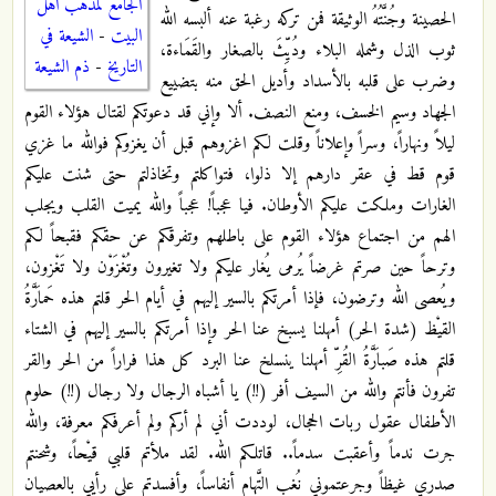
الجامع لمذهب اهل
الحصينة وجُنَّتُهُ الوثيقة فمن تركه رغبة عنه ألبسه الله
البيت
-
الشيعة في
ثوب الذل وشمله البلاء ودُيِّثَ بالصغار والقَمَاءة،
التاريخ
-
ذم الشيعة
وضرب على قلبه بالأسداد وأديل الحق منه بتضييع
الجهاد وسيم الخسف، ومنع النصف. ألا وإني قد دعوتكم لقتال هؤلاء القوم
ليلاً ونهاراً، وسراً وإعلاناً وقلت لكم اغزوهم قبل أن يغزوكم فوالله ما غزي
قوم قط في عقر دارهم إلا ذلوا، فتواكلتم وتخاذلتم حتى شنت عليكم
الغارات وملكت عليكم الأوطان. فيا عجباً! عجباً والله يميت القلب ويجلب
الهم من اجتماع هؤلاء القوم على باطلهم وتفرقكم عن حقكم فقبحاً لكم
وترحاً حين صرتم غرضاً يُرمى يُغار عليكم ولا تغيرون وتُغْزَوْن ولا تَغْزون،
ويُعصى الله وترضون، فإذا أمرتكم بالسير إليهم في أيام الحر قلتم هذه حَماَرَّةُ
القيْظ (شدة الحر) أمهلنا يسبخ عنا الحر وإذا أمرتكم بالسير إليهم في الشتاء
قلتم هذه صَباَرَّةُ القُرِّ أمهلنا ينسلخ عنا البرد كل هذا فراراً من الحر والقر
تفرون فأنتم والله من السيف أفر (!!) يا أشباه الرجال ولا رجال (!!) حلوم
الأطفال عقول ربات الحجال، لوددت أني لم أركم ولم أعرفكم معرفة، والله
جرت ندماً وأعقبت سدماً.. قاتلكم الله. لقد ملأتم قلبي قيْحاً، وشحنتم
صدري غيظاً وجرعتموني نُغب التَّهام أنفاساً، وأفسدتم على رأيي بالعصيان