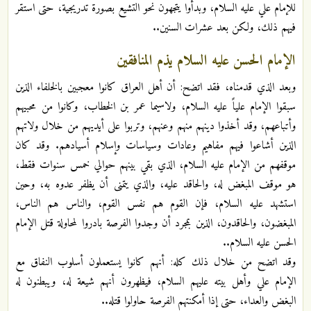
للإمام علي عليه السلام، وبدأوا يتجهون نحو التشيع بصورة تدريجية، حتى استقر
فيهم ذلك، ولكن بعد عشرات السنين..
الإمام الحسن عليه السلام يذم المنافقين
وبعد الذي قدمناه، فقد اتضح: أن أهل العراق كانوا معجبين بالخلفاء الذين
سبقوا الإمام علياً عليه السلام، ولاسيما عمر بن الخطاب، وكانوا من محبيهم
وأتباعهم، وقد أخذوا دينهم منهم وعنهم، وتربوا على أيديهم من خلال ولاتهم
الذين أشاعوا فيهم مفاهيم وعادات وسياسات وإسلام أسيادهم. وقد كان
موقفهم من الإمام عليه السلام، الذي بقي بينهم حوالي خمس سنوات فقط،
هو موقف المبغض له، والحاقد عليه، والذي يتمنى أن يظفر عدوه به، وحين
استشهد عليه السلام، فإن القوم هم نفس القوم، والناس هم الناس،
المبغضون، والحاقدون، الذين بمجرد أن وجدوا الفرصة بادروا لمحاولة قتل الإمام
الحسن عليه السلام..
وقد اتضح من خلال ذلك كله: أنهم كانوا يستعملون أسلوب النفاق مع
الإمام علي وأهل بيته عليهم السلام، فيظهرون أنهم شيعة له، ويبطنون له
البغض والعداء، حتى إذا أمكنتهم الفرصة حاولوا قتله..