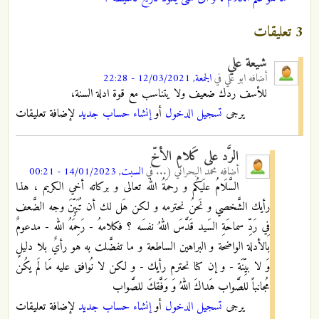
3 تعليقات
شيعة علي
أضافه
ابو علي
في
الجمعة, 12/03/2021 - 22:28
للأسف ردك ضعيف ولا يتناسب مع قوة ادلة السنة،
يرجى
تسجيل الدخول
أو
إنشاء حساب جديد
لإضافة تعليقات
الرَّد على كَلامِ الأخّ
أضافه
محمد البحراني (...
في
السبت, 14/01/2023 - 00:21
السَّلَامُ علَيكُم و رحمَةُ الله تعالى و بركاته أخي الكريم ، هذا
رأيك الشَّخصي و نَحنُ نحترمه و لكن هَل لك أن تُبَيِّنَ وجه الضَّعف
فِي رَدِّ سماحَةِ السَيد قَدَّسَ اللهُ نفسَه ؟ فكلامهُ - رَحِمَهُ الله - مدعومٌ
بالأدلة الواضحة و البراهين الساطعة و ما تفضَّلت به هو رأيٌ بلا دليلٍ
وَ لا بيِّنَة - و إن كنا نحترم رأيك - و لكن لا نُوافق عليه مَا لَم يكُن
مُجانباً للصَّواب هَداكَ اللهُ وَ وَفَّقكَ للصَّواب
يرجى
تسجيل الدخول
أو
إنشاء حساب جديد
لإضافة تعليقات