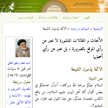
تجاوز إلى المحتوى الرئيسي
المجيب
ادعية و زيارات
مقالات و دراسات
شبهات و ردود
مركز
الرئيسية
»
شبهات و ردود
»
الائمة يذمون الشيعة
الإشعاع
أنت هنا
الأبحاث و المقالات المنشورة لا تعبر عن
الإسلامي
رأي الموقع بالضرورة ، بل تعبر عن رأي
أصحابها
السيد جعفر مرتضى العاملي
الائمة يذمون الشيعة
نشر قبل 6 سنوات
القراءات:
24670
نص الشبهة:
حقول مرتبطة:
السلام عليكم ورحمة الله وبركاته.. أسأل سماحتكم في
الحديث الشريف و
بعض أقوال أئمة أهل البيت عليهم السلام.. من واقع
علومه
-
الامامة و
الكتب المعتمدة عندكم.. هل هذا القول فيه افتراء على
الائمة الاثنى عشر
-
شيعتهم؟..