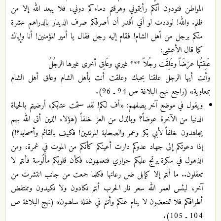
المواطن فتودون أنكم رأيتموني وهرقتم دماءكم دوني، فلا يبعد الله إلا من
ظلم. والله! لوددت لو أني أقدر أن أصرفكم صرف الدينار بالدراهم عشرة
منكم برجل من أهل الشام! فقام إليه رجل فقال يا أمير المؤمنين! أنا وإياك
كما قال الأعشى:
عَلِقتُها عرَضَاً وعَلِقَت رجُلاً *** غيري وعَلِق أخرى غيرها الرجُلُ
وأنت أيها الرجل علقنا بحبك وعلقت أنت بأهل الشام وعلق أهل الشام
بمعاوية» (راجع نهج البلاغة ص 94 ـ 96).
ويقول في موضع آخر يصفهم: «أف لكم! لقد سئمت عتابكم، أرضيتم بالحياة
الدنيا من الآخرة عوضاً؟ وبالذل من العز خلفاً (هؤلاء الذين أتى الله بهم
يجاهدون خلفاً لأبي بكر وعمر والصحابة المرتدين! فكيف بالقائم وأصحابه؟!)
إذا دعوتكم إلى جهاد عدوكم دارت أعينكم كأنكم من الموت في غمرة، ومن
الذهول في سكرة يرتج عليكم حواري فتعمهون، فكأن قلوبكم مأْلُوسة فأنتم لا
تعقلون.. ما أنتم إلا كإبل ضل رعاتها فكلما جمعت من جانب انتشرت من
آخر، لبئس لعمر الله سعر نار الحرب أنتم تكادون ولا تكيدون وتنتفض
أطرافكم فلا تمتعضون لا ينام عنكم وأنتم في غفلة ساهـون» (نهج البلاغة ص
104 ـ 105).