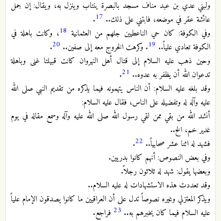
ولبني عدي بن عبد مناف مسجد بالبصرة ينتاب وينزل به، ويقال: إن جمل
17
عائشة عقر في موضعه، فابتني على ذلك..
.
18
وفي الكوفة: كان حي الناعطيين جلهم من العثمانية
، وكانت باهلة في
20
19
الكوفة تعادي علياً..
. وكرهت الخروج معه إلى صفين..
.
وحين ذهب عليه السلام إلى قتال أهل النهروان كانت قبيلتا غنى وباهلة
21
تدعوان الله أن يظفر به عدوه..
.
وقد بلغه عليه السلام: أن الناس يتهمونه فيما يذكره من تقديم النبي صلى الله
عليه وآله له وتفضيله على الناس، فقال عليه السلام:
أنشد الله من بقي ممن لقي رسول الله صلى الله عليه وآله وسمع مقاله في يوم
غدير خم، الخ..
22
فشهد له اثنا عشر صحابياً..
.
وفي بعض النصوص: أنهم كانوا بدريين.
وبعضها يقول: شهد له ثلاثون رجلاً.
وقد تعددت هذه الاستشهادات له عليه السلام..
ويذكر المعتزلي وغيره نصوصاً تدل على أن العراقيين ما كانوا يصدقون الإمام علياً
23
عليه السلام فيما كان يخبرهم به..
فراجع.