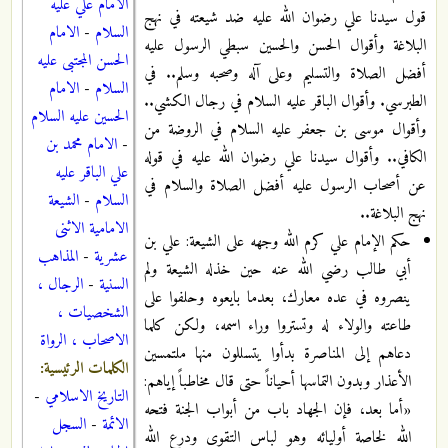
الامام علي عليه
قول سيدنا علي رضوان الله عليه ضد شيعته في نهج
السلام
-
الامام
البلاغة وأقوال الحسن والحسين سبطي الرسول عليه
الحسن المجتبى عليه
أفضل الصلاة والتسليم وعلى آله وصحبه وسلم.. في
السلام
-
الامام
الطبرسي. وأقوال الباقر عليه السلام في رجال الكشي..
الحسين عليه السلام
وأقوال موسى بن جعفر عليه السلام في الروضة من
-
الامام محمد بن
الكافي.. وأقوال سيدنا علي رضوان الله عليه في قوله
علي الباقر عليه
عن أصحاب الرسول عليه أفضل الصلاة والسلام في
السلام
-
الشيعة
نهج البلاغة..
الامامية الاثنى
حكم الإمام علي كرم الله وجهه على الشيعة: علي بن
عشرية
-
المذاهب
أبي طالب رضي الله عنه حين خذله الشيعة ولم
السنية
-
الرجال ،
ينصروه في عده معارك، بعدما بايعوه وحلفوا على
الشخصيات ،
طاعته والولاء له وتستروا وراء اسمه، ولكن كلما
الاصحاب ، الرواة
دعاهم إلى المناصرة بدأوا يتسللون منها ملتمسين
الكلمات الرئيسية:
الأعذار وبدون التماسها أحياناً حتى قال مخاطباً إياهم:
التاريخ الاسلامي
-
«أما بعد، فإن الجهاد باب من أبواب الجنة فتحه
الائمة
-
السجل
الله لخاصة أوليائه وهو لباس التقوى ودرع الله