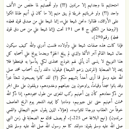
امتحنتهم لما وجدتهم إلا مرتدين (!!!!) ولو تمحصتهم لما خلص من الألف
واحد (!؟) ولو غربلتهم غربلة لم يبق منهم إلا ما كان لي أنهم طالما اتكوا
علـى الأرائك، فقالوا: «نحن شيعة علي». إنما شيعة علي من صدق قوله فعله»
(الروضة من الكافي ج 8 ص 191 تحت (إنما شيعة علي من ص دق قوله
فعله) رقم290).
فإذا كانت هذه صفات شيعة علي وأولاده فلست أدري والله كيف سيكون
حال شيعة القائم آخر الأئمة والذي لم يبلغ الحلم؟ وبعدما يوبخ علي أصحابه كل
هذا التوبيخ لا ينسى أن يأتي لهم بنموذج محتذى لكي يتأسوا به فيتعظوا فلا
يجد إلا الصحابة (المرتدين بزعم الشيعة) فيقول: «لقد رأيت أصحاب محمد صلى
الله عليه وسلم فما أرى أحداً يشبههم منكم (!!) لقد كانوا يصبحون شعثاً غبراً
وقد باتوا سجداً وقياماً، يراوحون بين جباههم وخدودهم، ويقفون على مثل الجمر
من ذكر معادهم كأن بين أعينهم ركب المعزى من طول سجودهم، إذا ذكر الله
هملت أعينهم حتى تبل جيوبهم، ومادوا كما يميد الشجر يوم الريح العاصف
خوفاً من العقاب ورجاءً للثواب». (هؤلاء الذين يقول عنهم التيجاني والقمي
مرتدون) (نهج البلاغة ص 225.). ثم يصف قتاله مع الصحابة في زمن النبي
صلى الله عليه وسلم بقوله: «ولقد كنا مع رسول الله صلى الله عليه وسلم نقتل