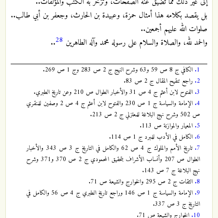
إلى غير ذلك مما تضيق عنه الصفحات، وتزخر به الكتب والمؤلفات..
بل يقصد بكلامه هذا أمثال حمزة، وعبيدة بن الحارث، وجعفر بن أبي طالب..
صلوات الله عليهم أجمعين..
28
والحمد لله، والصلاة والسلام على رسوله محمد وآله الطاهرين
..
1.
الكافي ج 8 ص 59 و63 وشرح النهج ج 2 ص 283 وج 1 ص 269.
2.
راجع تنقيح المقال ج 2 ص 83.
3.
الفتوح لابن أعثم ج 4 ص 31 والأخبار الطوال ص 210 وعن تاريخ الطبري.
4.
الإمامة والسياسة ج 1 ص 230 والفتوح لابن أعثم ج 4 ص 2 وصفين للمنقري
ص 502 وشرح نهج البلاغة للمعتزلي ج 2 ص 213.
5.
المعيار والموازنة ص 113.
6.
الكامل في الأدب للمبرد ج 1 ص 114.
7.
تاريخ الأمم والملوك ج 4 ص 62 والكامل في التاريخ ج 3 ص 343 والأخبار
الطوال ص 207 وأنساب الأشراف بتحقيق المحمودي ج 2 ص 370 و371 وشرح
نهج البلاغة ج 7 ص 143.
8.
الثقات ج 2 ص 295 والخوارج والشيعة ص 71.
9.
الإمامة والسياسة ج 1 ص 146 وراجع تاريخ الطبري ج 4 ص 56 والكامل في
التاريخ ج 3 ص 337.
10.
الخوارج والشيعة ص 71.