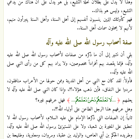
وهذا لا يدل على بطلان نحلة التشيع، بل هو يدل على أن هناك من يدعي
التشيع، وليس هو بذاك..
فهو كأولئك الذين ينسبون أنفسهم إلى أهل السنة، وأهل السنة يتبرأون منهم،
لأنهم لا يحملون سمات أهل السنة..
صفة أصحاب رسول الله صلى الله عليه وآله
بقي أن نشير إلى أن ما ذكره من صفات لأصحاب رسول الله صلى الله عليه
وآله، فإنما يقصد بهم أفراداً مخصوصين، ولا يراد بهم كل من رأى النبي صلى
الله عليه وآله..
فأولاً: لقد كان مع النبي من أهل المدينة وممن حولها من الأعراب منافقون،
مردوا على النفاق، فأين ذهب هؤلاء؟!، وإذا كان النبي صلى الله عليه وآله لا
... لَا تَعْلَمُهُمْ نَحْنُ نَعْلَمُهُمْ ...
يعلمهم
﴿
﴾
فهل عرفهم غيره؟
وهل عرفهم هذا الرجل الطاعن على أولياء الله؟!..
ثانياً: إن الصفات التي ذكرها الإمام علي عليه السلام، لأصحاب رسول الله لا
تنطبق على المغيرة بن شعبة، ولا على المستهزئ برسول الله صلى الله عليه وآله،
وطريده الحكم بن أبي العاص، والوليد بن عقبة، ومروان، ومعاوية، وطليحة بن