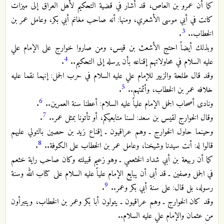
كما أن عمرو بن العاص، قد أشار في قضية التحكيم لأهل العراق إلى ميزات
كانت في أبي موسى الأشعري، ومنها: أنه صاحب مغانم أبي بكر، وعامل عمر بن
3
الخطاب..
.
وبذلك أيضاً احتج الأشعث بن قيس، ومن صاروا خوارج على الإمام علي
4
عليه السلام في محاولاتهم إقناعه بأن يرسله إلى التحكيم..
.
وقد قال طلحة والزبير للإمام علي عليه السلام في حرب الجمل: إنهما نقما عليه
5
خلافه عمر بن الخطاب، وأئمتهم..
.
6
ونادى أصحاب الجمل الإمام علياً عليه السلام: أعطنا سنة العمرين..
.
7
وقال الخوارج لقيس بن سعد: لسنا متابعيكم، أو تأتونا بمثل عمر..
.
وحينما حاول الخوارج ـ وهم عراقيون ـ إقناع زيد بن حصين بالتولي عليهم
8
قالوا له: أنت سيدنا وشيخنا، وعامل عمر بن الخطاب على الكوفة..
.
كما أن ربيعة بن أبي شداد الخثعمي ـ وهو زعيم قبيلته وكان صاحب راية خثعم
في الجمل وصفين ـ قد أبى أن يبايع الإمام علياً عليه السلام على كتاب الله وسنة
9
رسوله، بل قال: على سنة أبي بكر وعمر..
.
وقد كان الخوارج ـ وهم عراقيون ـ يتولون أبا بكر وعمر بن الخطاب، ويتبرأون
من عثمان والإمام علي عليه السلام..