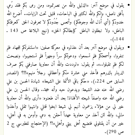
يقول في موضع آخر: «الذليل والله من نصرتموه، ومن رمى بكم فقد رُمي
بأفق ناصل، وإنكم والله لكثير في الباحات، قليل تحت الرايات.. أضرع الله
خدودكم (أي أذل الله وجوهكم) وأتعس جُدُودكم لا تعرفون الحق كمعرفتكم
الباطل، ولا تبطلون الباطل كإبطالكم الحق» (نهج البلاغة ص 143 ـ
144.).
ويقول في موضع آخر بعد أن خذلوه في معركة صفين: «استنفرتكم للجهاد فلم
تنفروا، وأسمعتكم فلم تسمعوا، ودعوتكم سراً وجهراً فلم تستجيبوا، ونصحت
لكم فلم تقبلوا..». ثم يقول: «لوددت والله أن معاوية صارفني بكم صرف
الدينار بالدرهم فأخذ مني عشرة منكم وأعطاني رجلاً منهم»!!!؟ (المصدر
السابق ص 224.). «حكم باقي الأئمة على الشيعة» شهادة الحسن بن علي
رضي الله عنه ضد الشيعة: ويدعون حبه وأنه حجة.. وقال الحسن بن علي
رضي الله عنه واصفاً شيعته الأفذاذ! بعد أن طعنوه: «أرى والله أن معاوية
خير لي من هؤلاء يزعمون أنهم لي شيعة ابتغوا قتلي وانتهبوا ثقلي وأخذوا
مالي، والله لئن آخذ من معاوية عهداً أحقن به دمي وأومن به في أهلي،
خير من أن يقتلوني فتضيع أهل بيتي وأهلي»!؟ (الإحتجاج للطبرسي ج 2
ص 290).