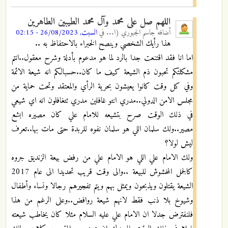
اللهم صل على محمد وآل محمد الطيبين الطاهرين
أضافه
جاسم الجبوري (ا...
في
السبت, 26/08/2023 - 02:15
هذا رأيك الشخصي وينصح الخبراء بالاحتفاظ به ..
اما انا فقد اقتنعت جدا بالرد لما هو مدعوم بأدلة وشرح معقول..انتم
مشكلتكم تحبون ذم الشيعة كيف ما كان..حسبالكم انه شيعة الائمة
وفي كل وقت كانوا يعيشون بحرية الرأي والمعتقد وتحت حماية من
مجلس الامن الدولي..مدري انتو غافلين مدري تتغافلون انه اي شيعي
في ذلك الوقت صرح بتشيعه للامام علي كان مصيره ابشع
مصير..ولك سلمان اللي هو سلمان نفوه للربدة حتى مات بها..تعرف
ليش لولا؟
ولك الامام علي اللي هو الامام علي من رفض بيعة الزنديق جروه
كالجمل المخشوش للبيعة ..والى وقت قريب تحديدا الى عام 2017
الشيعة يقتلون ويذبحون ويمثل بهم ويتم تفجيرهم رجالا ونساء وأطفال
وشيوخ بلا ذنب فقط لانهم شيعة روافض..وعلى الرغم من هذا
فلنفترض جدلا ان الامام علي عليه السلام مثلا كان يخاطب شيعته