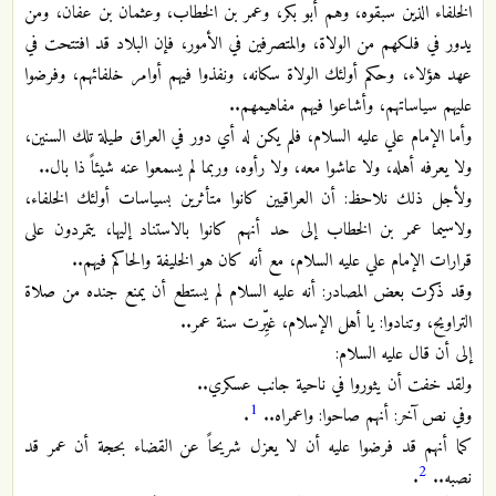
الخلفاء الذين سبقوه، وهم أبو بكر، وعمر بن الخطاب، وعثمان بن عفان، ومن
يدور في فلكهم من الولاة، والمتصرفين في الأمور، فإن البلاد قد افتتحت في
عهد هؤلاء، وحكم أولئك الولاة سكانه، ونفذوا فيهم أوامر خلفائهم، وفرضوا
عليهم سياساتهم، وأشاعوا فيهم مفاهيمهم..
وأما الإمام علي عليه السلام، فلم يكن له أي دور في العراق طيلة تلك السنين،
ولا يعرفه أهله، ولا عاشوا معه، ولا رأوه، وربما لم يسمعوا عنه شيئاً ذا بال..
ولأجل ذلك نلاحظ: أن العراقيين كانوا متأثرين بسياسات أولئك الخلفاء،
ولاسيما عمر بن الخطاب إلى حد أنهم كانوا بالاستناد إليها، يتمردون على
قرارات الإمام علي عليه السلام، مع أنه كان هو الخليفة والحاكم فيهم..
وقد ذكرت بعض المصادر: أنه عليه السلام لم يستطع أن يمنع جنده من صلاة
التراويح، وتنادوا: يا أهل الإسلام، غيِّرت سنة عمر..
إلى أن قال عليه السلام:
ولقد خفت أن يثوروا في ناحية جانب عسكري..
1
وفي نص آخر: أنهم صاحوا: واعمراه..
.
كما أنهم قد فرضوا عليه أن لا يعزل شريحاً عن القضاء بحجة أن عمر قد
2
نصبه..
.