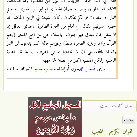
فعلا في ذلك الوقت فاريدك ان تبين من المقصود بكلامه..مالك
الاشتر ام عمار بن ياسر ام سلمان المحمدي ام ابو ذر الغفاري ام ميثم
التمار ام المقداد؟ ثم انكم تتكلمون وكأن الشيعة في الزمن الحاضر قد
جهزوا سيوفهم لقتال اي امام من العترة الطاهرة ..حدثوا العاقل بما
لا يعقل فان صدق فهو مجنون.. والسلام على من اتبع الهدى (وهم
القرآن ومحمد وعترته الطاهرة فقط) وغيرهم فائمة كفر يدعون الى النار
والعياذ بالله..اتمنى ان لا تحذفوا تعليقي اعرف انه يخدش اللحمة
الوطنية ولكن القضية اكبر من قطعة لحمة هههه
يرجى
تسجيل الدخول
أو
إنشاء حساب جديد
لإضافة تعليقات
‏إدخال كلمات البحث ‏
القران الكريم
المجيب