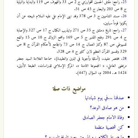
25.
راجع: مقتل الحسين للخوارزمي ج 2 ص 33 واللهوف ص 119 والبداية والنهاية
ج 8 ص 203 والبحار ج 45 ص 51.
26.
مسند الشاميين ج 3 ص 378 وقد نهى الإمام علي عليه السلام شيعته عن أن
يكونوا قوماً سبابين.
27.
راجع: تاريخ دمشق ج 35 ص 271 وتهذيب الكمال ج 17 ص 327 والإصابة
ج 4 ص 291 وفتح القدير ج 5 ص 169 ومجمع الزوائد ج 10 ص 15 واللمع
للسيوطي ص 87 وكنز العمال ج 14 ص 73 والجامع لأحكام القرآن ج 8 ص
329 وتفسير القرآن العظيم لابن كثير ج 4 ص 328.
28.
مختصر مفيد.. (أسئلة وأجوبة في الدين والعقيدة)، سماحة العلامة السيد جعفر
مرتضى العاملي، « المجموعة الثامنة »، المركز الإسلامي للدراسات، الطبعة الأولى،
1424 هـ ـ 2004 م، السؤال (447).
مواضيع ذات صلة
صدقنا ...في يوم شهادتها
من هو صادق الوعد؟
وفاة الامام جعفر الصادق
كن شخصية منظمة
ما هو علم الكلام ، و الى متى يعود تاريخ تاسيسه ؟