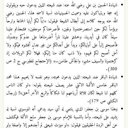
شهادة الحسين بن علي رضي الله عنه: ضد شيعته الذين يدعون حبه ويقولون
إنه حجة ويتباكون عليه وسميت الحسينيات نسبة لاسمه هذا. الحسين رضي
الله عنه يوجه كلامه إلى أبطال الشيعة فيقول: «تبّاً لكم أيتها الجماعة وترحاً
وبؤساً لكم حين استصرختمونا ولهين، فأصرخناكم موجفين، فشحذتم علينا
سيفاً كان في أيدينا، وحمشتم علينا ناراً أضرمناها على عدوّكم وعدوّنا،
فأصبحتم إلباً على أوليائكم، ويداً على أعدائكم من غير عدلٍ أفشوه فيكم، ولا
أمل أصبح لكم فيهم، ولا ذنب كان منا إليكم، فهلا لكم الويلات إذ
كرهتمونا والسيف مشيم، والجأش طامـن..» (الإحتجاج للطبرسي ج 2 ص
300).
شهادة الباقر ضد شيعته: الذين يدعون محبته، وهو نفسه لا يحبهم هـذا محمد
الباقـر خامس الأئمـة الاثني عشر يصف شيعـته بقولـه: «لو كان الناس
كلهم لنا شيعة لكان ثلاثة أرباعهم لنا شكاكاً والربع الآخر أحمق»!! (رجال
الكشي ص 179).
وهذا موسى بن جعفر: الذي ينتمي له أي سيد يدعي أنه الموسوي نسبة له
يشهد على شيعته. وأما بالنسبة للإمام موسى بن جعفر سابع الأئمة فيكشف
عن أهل الردة الحقيقيين فيقول: «لو ميزت شيعتي لم أجدهم إلا واصفة ولو