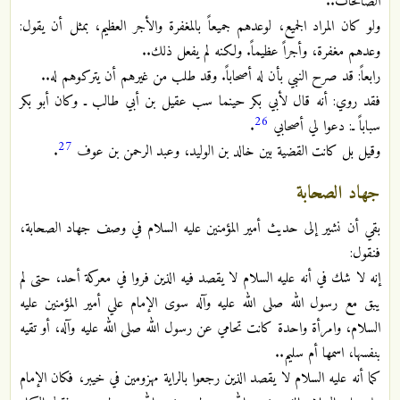
الصالحات..
ولو كان المراد الجميع، لوعدهم جميعاً بالمغفرة والأجر العظيم، بمثل أن يقول:
وعدهم مغفرة، وأجراً عظيماً. ولكنه لم يفعل ذلك..
رابعاً: قد صرح النبي بأن له أصحاباً. وقد طلب من غيرهم أن يتركوهم له..
فقد روي: أنه قال لأبي بكر حينما سب عقيل بن أبي طالب ـ وكان أبو بكر
26
سباباً ـ: دعوا لي أصحابي
.
27
وقيل بل كانت القضية بين خالد بن الوليد، وعبد الرحمن بن عوف
.
جهاد الصحابة
بقي أن نشير إلى حديث أمير المؤمنين عليه السلام في وصف جهاد الصحابة،
فنقول:
إنه لا شك في أنه عليه السلام لا يقصد فيه الذين فروا في معركة أحد، حتى لم
يبق مع رسول الله صلى الله عليه وآله سوى الإمام علي أمير المؤمنين عليه
السلام، وامرأة واحدة كانت تحامي عن رسول الله صلى الله عليه وآله، أو تقيه
بنفسها، اسمها أم سليم..
كما أنه عليه السلام لا يقصد الذين رجعوا بالراية مهزومين في خيبر، فكان الإمام