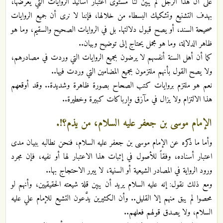
على أن هذا الرجل لم يبين لنا مستوى اعتبار أسانيد الروايات التي يعرضها،
بهدف التشنيع وتشكيك البسطاء من خلالها، فإننا لا نرى أن جميع الروايات
صحيحة السند، أو يصح قبول دلالتها. بل في الروايات الصحيح والسقيم، وما هو
ظاهر الدلالة، وما هو مجمل يحتاج إلى توضيح وبيان..
كما أن أهل السنة أنفسهم لا يرضون بجميع الروايات التي وردت في مصادرهم،
ولا يصح القول بأنهم ملتزمون بجميع المضامين التي وردت فيها..
نعم هو ملتزم بروايات كتب الصحاح بصورة ظاهرة وشديدة.. وقد أوقعهم
هذا الالتزام ولا يزال في مآزق وإرباكات كبيرة وخطيرة..
الإمام موسى بن جعفر عليه السلام، من يذم؟!.
وأما ما ذكره عن الإمام موسى بن جعفر عليه السلام، فنحن نطالبه ببيان مدى
اعتبار أسناده، وفقاً للأصول في إثبات هذا الاعتبار لها أو نفيه، فإن مجرد
ورود الرواية في المصادر الشيعية أو السنية، لا يبرر الاحتجاج بها..
ومع ذلك نقول: إنه عليه السلام يريد أن يبين قلة شيعته الحقيقيين، وأنهم لو
محصوا لم يبق منهم إلا القليل.. وأن الكثيرين يدَّعون التشيع للإمام علي عليه
السلام، ولا يصدق قولهم فعلهم..