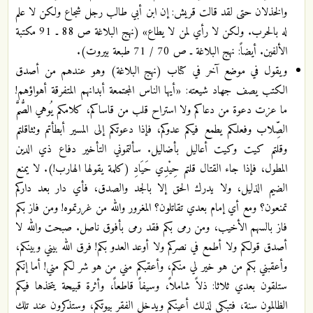
والخذلان حتى لقد قالت قريش: إن ابن أبي طالب رجل شجاع ولكن لا علم
له بالحرب. ولكن لا رأي لمن لا يطاع» (نهج البلاغة ص 88 ـ 91 مكتبة
الألفين. أيضاً: نهج البلاغة ـ ص 70 / 71 طبعة بيروت).
ويقول في موضع آخر في كتاب (نهج البلاغة) وهو عندهم من أصدق
الكتب يصف جهاد شيعته: «أيها الناس المجتمعة أبدانهم المتفرقة أهواؤهم!
ما عزت دعوة من دعاكم ولا استراح قلب من قاساكم، كلامكم يُوهي الصُّمَّ
الصِّلاب وفعلكم يطمع فيكم عدوكم، فإذا دعوتكم إلى المسير أبطأتم وتثاقلتم
وقلتم كيت وكيت أعاليل بأضاليل. سألتموني التأخير دفاع ذي الدين
المطول، فإذا جاء القتال قلتم حِيْدِي حَيَادِ (كلمة يقولها الهارب!). لا يمنع
الضيم الذليل، ولا يدرك الحق إلا بالجد والصدق، فأي دار بعد داركم
تمنعون؟ ومع أي إمام بعدي تقاتلون؟ المغرور والله من غررتموه! ومن فاز بكم
فاز بالسهم الأخيب، ومن رمى بكم فقد رمى بأفوق ناصل. صبحت والله لا
أصدق قولكم ولا أطمع في نصركم ولا أوعد العدو بكم! فرق الله بيني وبينكم،
وأعقبني بكم من هو خير لي منكم، وأعقبكم مني من هو شر لكم مني! أما إنكم
ستلقون بعدي ثلاثا: ذلاً شاملاً، وسيفاً قاطعاً، وأثرة قبيحة يتخذها فيكم
الظالمون سنة، فتبكي لذلك أعينكم ويدخل الفقر بيوتكم، وستذكرون عند تلك