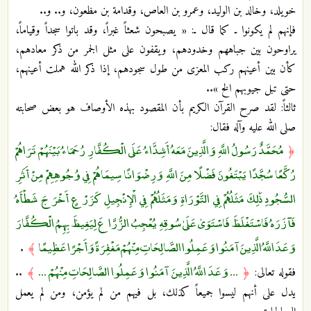
خويلد، وخالد بن الوليد، وعمرو بن العاص، وقدامة بن مظعون، و.. و..
فإنهم لم يكونوا ـ كما قال ـ: « يصبحون شعثاً غبراً، وقد باتوا سجداً وقياماً،
يراوحون بين جباههم وخدودهم، ويقفون على مثل الجمر من ذكر معادهم،
كأن بين أعينهم ركب المعزى من طول سجودهم، إذا ذكر الله هملت أعينهم،
حتى تبل جيوبهم الخ »..
ثالثاً: لقد صرح القرآن الكريم بأن المقصود بهذه الأوصاف هو بعض صحابته
صلى الله عليه وآله فقال:
مُحَمَّدٌ رَسُولُ اللَّهِ وَالَّذِينَ مَعَهُ أَشِدَّاءُ عَلَى الْكُفَّارِ رُحَمَاءُ بَيْنَهُمْ تَرَاهُمْ
﴿
رُكَّعًا سُجَّدًا يَبْتَغُونَ فَضْلًا مِنَ اللَّهِ وَرِضْوَانًا سِيمَاهُمْ فِي وُجُوهِهِمْ مِنْ أَثَرِ
السُّجُودِ ذَٰلِكَ مَثَلُهُمْ فِي التَّوْرَاةِ وَمَثَلُهُمْ فِي الْإِنْجِيلِ كَزَرْعٍ أَخْرَجَ شَطْأَهُ
فَآزَرَهُ فَاسْتَغْلَظَ فَاسْتَوَىٰ عَلَىٰ سُوقِهِ يُعْجِبُ الزُّرَّاعَ لِيَغِيظَ بِهِمُ الْكُفَّارَ
وَعَدَ اللَّهُ الَّذِينَ آمَنُوا وَعَمِلُوا الصَّالِحَاتِ مِنْهُمْ مَغْفِرَةً وَأَجْرًا عَظِيمًا
.
﴾
... وَعَدَ اللَّهُ الَّذِينَ آمَنُوا وَعَمِلُوا الصَّالِحَاتِ مِنْهُمْ ...
فقوله تعالى:
﴿
﴾
..
يدل على أنهم ليسوا جميعاً كذلك، بل فيهم من لم يؤمن، ومن لم يعمل