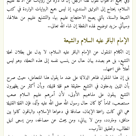
وفي جميع الأحوال نقول لهذا الرجل: إن ما ذكره من روايات عن الأئمة عليهم
السلام، يحتاج إلى التوثيق السندي، إذ ليس جميع الروايات الواردة في كتب
الشيعة والسنة، بالتي يصح الاحتجاج عليهم بها، والتشنيع عليهم من خلالها.
وسيأتي مزيد توضيح لهذه النقطة إن شاء الله تعالى..
الإمام الباقر عليه السلام والشيعة
إن الكلام المنقول عن الإمام الباقر عليه السلام، لا يدل على بطلان نحلة
التشيع، بل هو بصدد بيان حال من ينسب نفسه إلى هذه النحلة، وهو ليس
أهلاً لحمل اسمها..
بل إن هذا المنقول ظاهر الدلالة على ضد ما يقول هذا المتحامل، حيث صرح
بأن الذين يدخلون في التشيع حقيقة هم قلة قليلة، وبأن أكثر من يظهرون
التشيع يبقون على مذاهبهم الأولى، لأن أمرهم عليهم السلام صعب
مستصعب، تماماً كما كان حال رسول الله صلى الله عليه وآله، فإن القلة القليلة
هي التي كانت راسخة الإيمان، صادقة في دعواها الإسلام، والباقون كانوا بين
منافق، ومتردد، ومن لا يبالي، ومن يبحث عن مصالحه، ومن يسعى لنيل
المطالب، وتحقيق المآرب..