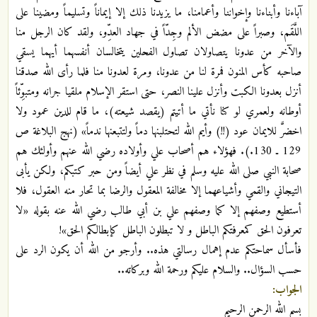
آباءنا وأبناءنا وإخواننا وأعمامنا، ما يزيدنا ذلك إلا إيماناً وتسليماً ومضينا على
اللَّقَم، وصبراً على مضض الألم وجِدّاً في جهاد العدِّو، ولقد كان الرجل منا
والآخر من عدونا يتصاولان تصاول الفحلين يتخالسان أنفسهما أيهما يسقي
صاحبه كأس المنون فمرة لنا من عدونا، ومرة لعدونا منا فلما رأى الله صدقنا
أنزل بعدونا الكبت وأنزل علينا النصر، حتى استقر الإسلام ملقيا جرانه ومتبوِّئاً
أوطانه ولعمري لو كنا نأتي ما أتيتم (يقصد شيعته)، ما قام للدين عمود ولا
اخضرَّ للايمان عود (!!) وأيم الله لتحتلبنها دماً ولتتبعنها ندماً» (نهج البلاغة ص
129 ـ 130.). فهؤلاء هم أصحاب علي وأولاده رضي الله عنهم وأولئك هم
صحابة النبي صلى الله عليه وسلم في نظر علي أيضاً ومن حبر كتبكم، ولكن يأبى
التيجاني والقمي وأشياعهما إلا مخالفة المعقول والرضا بما تحار منه العقول، فلا
أستطيع وصفهم إلا كما وصفهم علي بن أبي طالب رضي الله عنه بقوله «لا
تعرفون الحق كمعرفتكم الباطل و لا تبطلون الباطل كإبطالكم الحق»!
فأسأل سماحتكم عدم إهمال رسالتي هذه.. وأرجو من الله أن يكون الرد على
حسب السؤال.. والسلام عليكم ورحمة الله وبركاته..
الجواب:
بسم الله الرحمن الرحيم