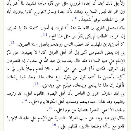
ولأجل ذلك نجد: أن نجدة الحروري يتخلى عن فكرة مهاجمة المدينة، لما أخبر بأن
ابن عمر قد لبس السلاح، وذلك لأن نجدة وسائر الخوارج كانوا يوقرون أباه
10
عمر بن الخطاب توقيراً شديداً..
.
وقد استعمل قطري بن الفجاءة دهقاناً فظهرت له أموال كثيرة، فقالوا لقطري:
11
إن عمر بن الخطاب لم يكن يقارّ على مثل هذا الخ..
.
12
كما أن يزيد بن المهلب، قد خطب الناس ووعدهم بالعمل بسنة العمرين..
.
بل إن بعض النصوص تشير إلى أن أهل العراق كانوا لا يطيقون حتى ذكر
الإمام علي عليه السلام، فقد قال جندب بن عبد الله في حديث له: فانصرفت
إلى العراق، فكنت أذكر فضل علي على الناس، فلا أعدم رجلاً يقول لي ما
أكره. وأحسن ما أسمعه قول من يقول: دع عنك هذا، وخذ فيما ينفعك،
13
فأقول: إن هذا مما ينفعني وينفعك، فيقوم عني ويدعني..
.
بل لقد اعترف عمرو بن العاص بأن أهل البصرة مخالفون لعلي، قد وترهم
14
وقللهم، وقد تفانت صناديدهم وصناديد أهل الكوفة يوم الجمل..
.
15
ويقول الأصمعي: البصرة عثمانية من يوم الجمل..
.
وقال ابن عبد ربه، عن سبب انحراف البصرة عن الإمام علي عليه السلام: إذ
16
قاموا مع عائشة وطلحة والزبير، فقتلهم علي..
.