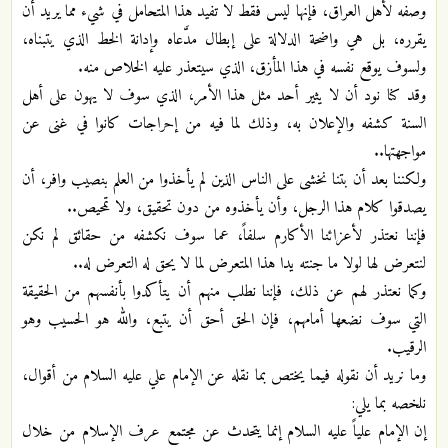
وصفه لأهل العراق، فإنها ليس فقط لا تفيد هذا المتحامل في شيء مما يريد أن
يقرره، بل هي واضحة الدلالة على إبطال مدَّعاه وإدانة الخط الذي يتبناه،
ولسوف يوقع نفسه في هذا المأزق، الذي سيتعذر عليه الخلاص منه.
وقد كنا نود أن لا يثير أحد مثل هذا الأمر، الذي سوف لا يهون على أهل
السنة كشفه والإعلان به، وذلك لما فيه من إحراجات كانوا في غنى عن
مواجهتها..
ولكننا بعد أن بتنا نخشى على الناس الذين لم يأخذوا من العلم بنصيب وافر، أن
يصدقوا كلام هذا الرجل، وأن يأخذوه من دون تحقيق، ولا تمحيص..
فإننا نعتذر لأعزائنا الأكارم سلفاً، عما سوف نكشفه من حقائق لم نكن
لنتعرض لها لولا ما جنته يدا هذا المتعرض لما لا يحق له التعرض له..
وكما نعتذر لهم عن ذلك، فإننا نطلب منهم أن يتأكدوا بأنفسهم من الحقيقة
التي سوف نضعها أمامهم، فإن الحق أحق أن يتبع، والله هو الحسيب وهو
الرقيب.
وما نريد أن نقوله فيما يختص بما نقله عن الإمام علي عليه السلام من أقوال،
نلخصه بما يلي:
إن الإمام علياً عليه السلام إنما يتحدث عن مجتمع عرف الإسلام من خلال