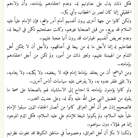
فكل ذلك يدل على عداوتهم له، وعدم اعتقادهم بإمامته، وأن ولاءهم
الحقيقي إنما كان لعمر بن الخطاب وأبي بكر..
ولكن كانوا من جهة أخرى يرون أنفسهم أمام أمر واقع، فإن الإمام علياً عليه
السلام قد بويع، من قبل الصحابة غيرهم، وكانت مصلحتهم تكمن في البيعة له،
وعدم تعريض أنفسهم لخيارات قد يرون أنها صعبة عليهم..
فطاعتهم له إنما لأجل ما له من بيعة في أعناقهم، ولأجل أن لا يتمكن أهل
الشام من الهيمنة عليهم، ولغير ذلك من أمور، ولم تكن من أجل اعتقادهم
بإمامته..
ومن الواضح: أن من يعتقد بإمامة إمام فإنه لا يبغضه، ولا يكذبه، ولا يعاديه،
ولا يتمنى ظفر عدوه به، ولا يفرض عليه سياسات أناس آخرين..
ولو كانوا يؤمنون بإمامته لما احتاج إلى الاستشهاد لهم بالصحابة على صحة ما
يقوله من تفضيل النبي صلى الله عليه وآله له، وعلى حديث الغدير..
فالصحيح إذن هو أن أهل العراق كانوا من أنصار الخلفاء الذين سبقوا الإمام
علياً عليه السلام، ولم يكونوا شيعة للإمام علي عليه السلام، فكل الذم الموجود
إنما هو لهؤلاء دون سواهم..
ولكننا لا ننكر أن أهل العراق، وخصوصاً في مناطق الكوفة قد تغيرت نظرتهم