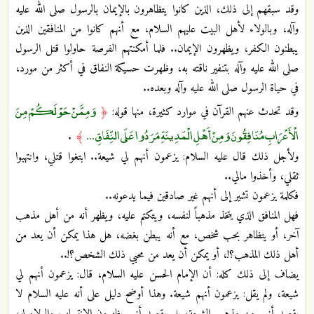
وقد سبقهم إلى ذلك، الذين كانوا يتظاهرون بالإيمان بالرسول صلى الله عليه
وآله، وبالولاء لأهل البيت عليهم السلام، مع أنهم كانوا من المنافقين الذين
يبطنون الكفر، ويظهرون الإيمان.. فلما أمكنتهم الفرصة حاولوا قتل الرسول
صلى الله عليه وآله بتنفير ناقته به، وظهرت حسيكة النفاق في أكثر من مورد،
في حياة الرسول صلى الله عليه وآله وبعده..
وَمِمَّنْ حَوْلَكُمْ مِنَ
وقد تحدث عنهم القرآن في موارد كثيرة، منها قوله:
﴿
الْأَعْرَابِ مُنَافِقُونَ وَمِنْ أَهْلِ الْمَدِينَةِ مَرَدُوا عَلَى النِّفَاقِ ...
.
﴾
ولأجل ذلك قال عليه السلام: يزعمون أنهم لي شيعة.. ابتغوا قتلي، وانتهبوا
ثقلي، وأخذوا مالي..
فكلمة يزعمون تشير إلى أنهم غير صادقين فيما يدعونه..
فهل المنافق الذي يتخذ مذهباً لنفسه، ويتكتم عليه، ويظهر أنه من أهل مذهب
آخر، أو يتظاهر بحب شخص، مع أنه يبطن بغضه، هل هذا يمكن أن يعد من
أهل ذلك المذهب؟!، أو يمكن أن يعد من محبي ذلك الشخص؟!..
يضاف إلى ذلك كله: أن الإمام الحسن عليه السلام، قال: يزعمون أنهم لي
شيعة، ولم يقل: يزعمون أنهم شيعة. وهذا أوضح دليل على أنه عليه السلام لا
يقصد أنهم من مذهب الشيعة، بل يقصد أنهم يظهرون الانتساب والولاء له،