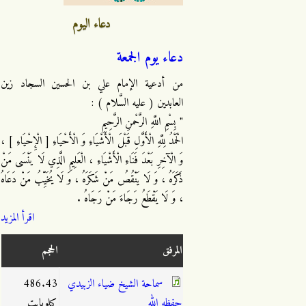
دعاء اليوم
دعاء يوم الجمعة
من أدعية الإمام علي بن الحسين السجاد زين
العابدين ( عليه السَّلام ) :
" بِسْمِ اللَّهِ الرَّحْمنِ الرَّحِيمِ
الْحَمْدُ لِلَّهِ الْأَوَّلِ قَبْلَ الْأَشْيَاءِ وَ الْأَحْيَاءِ [ الْإِحْيَاءِ ] ،
وَ الْآخِرِ بَعْدَ فَنَاءِ الْأَشْيَاءِ ، الْعَلِيمِ الَّذِي لَا يَنْسَى مَنْ
ذَكَرَهُ ، وَ لَا يَنْقُصُ مَنْ شَكَرَهُ ، وَ لَا يُخَيِّبُ مَنْ دَعَاهُ
، وَ لَا يَقْطَعُ رَجَاءَ مَنْ رَجَاهُ .
اقرأ المزيد
المرفق
الحجم
سماحة الشيخ ضياء الزبيدي
486.43
حفظه الله
كيلوبايت