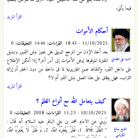
فيما يأتي.
اقرأ المزيد
أحکام الأموات
11/10/2025 - 18:45
القراءات:
1646
التعليقات:
0
بعد أخذ الإذن من المرجع الدینی هل یجوز نبش القبور وتبدیل
السيد علي الخامنئي
المقبرة الموقوفة لدفن الأموات إلی أمر آخر؟ إذا أمکن الإطلاع
علی داخل القبر، وإلتقاط صورٍ تلفزیونیة لما فی داخله من دون الحفر أو إزالة
التراب، فهل یطلق علی هذا العمل نبش القبر أم لا؟
اقرأ المزيد
كيف يتعامل الله مع أنواع الظلم ؟
10/10/2025 - 11:23
القراءات:
2008
التعليقات:
0
رُوِيَ عن الامام محمد بن علي الباقر عليه السلام أنه قَالَ :
الشيخ صالح
" الظُّلْمُ‏ ثَلَاثَةٌ: 1. ظُلْمٌ يَغْفِرُهُ اللَّهُ. 2. وَ ظُلْمٌ لَا يَغْفِرُهُ اللَّهُ.
الكرباسي