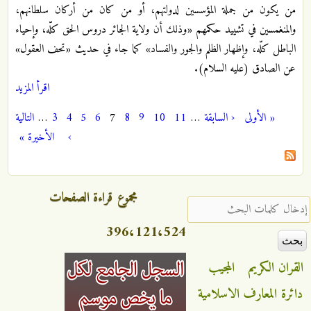
من يكون من جملة المؤسسين لدولتهم، أو من كان من أركان سلطانهم،
والمنغمسين في تشييد حكمهم «وذلك أن ولاية الجائر دروس الحق كلّه، وإحياء
الباطل كلّه، وإظهار الظلم والجور والفساد» كما جاء في حديث «تحف العقول»
عن الصادق (عليه السلام).
اقرأ المزيد
« الأولى
‹ السابقة
…
11
10
9
8
7
6
5
4
3
…
التالية
الصفحات
›
الأخيرة »
مجموع قراءة الصفحات
‏إدخال كلمات البحث ‏
396،121،524
القران الكريم
المجيب
دائرة المعارف الاسلامية