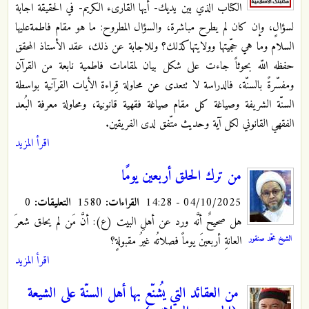
الكتاب الذي بين يديك- أيها القارىء الكريم- في الحقيقة اجابة
لسؤالٍ، وإن كان لم يطرح مباشرة، والسؤال المطروح: ما هو مقام فاطمةعليها
السلام وما هي حجّيتها وولايتهاكذلك؟ وللاجابة عن ذلك، عقد الأستاذ المحقق
حفظه اللّه بحوثاً جاءت على شكل بيان لمقامات فاطمية نابعة من القرآن
ومفسّرةً بالسنّة، فالدراسة لا تتعدى عن محاولة قِراءة الأيات القرآنية بواسطة
السنّة الشريفة وصياغة كل مقام صياغة فقهية قانونية، ومحاولة معرفة البُعد
الفقهي القانوني لكل آية وحديث متّفق لدى الفريقين.
اقرأ المزيد
من ترك الحلق أربعين يومًا
04/10/2025 - 14:28
القراءات:
1580
التعليقات:
0
هل صحيحٌ أنَّه ورد عن أهلِ البيت (ع): أنَّ مَن لم يحلق شعرَ
الشيخ محمّد صنقور
العانةِ أربعينَ يوماً فصلاتُه غيرُ مقبولةٍ؟
اقرأ المزيد
من العقائد التي يُشنّع بها أهل السنّة على الشيعة