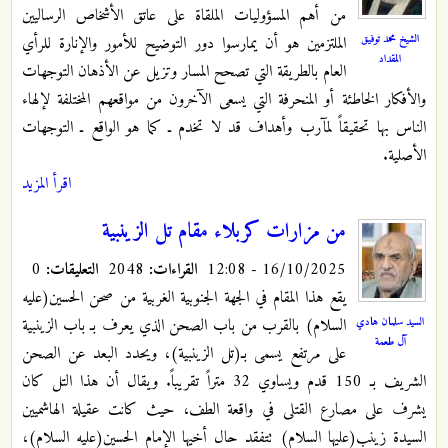
من أهم المسؤوليات الملقاة على عاتق الأشخاص الرساليين
الشيخ محمد توفيق
الملتزمين هو أن يمارسوا دور التوضيح للأمور والإنارة للرأي
المقداد
العام بالطريقة التي تصحح المسار وتزيل عن الأذهان التوجهات
والأفكار الخاطئة أو المنحرفة التي يسعى الآخرون من مواقعهم المختلفة لإلهاء
الناس بها تحقيقاً لمآرب وأهداف قد لا تخدم ـ كما هو الواقع ـ التوجهات
الأصلية.
اقرأ المزيد
من مزارات كربلاء مقام تل الزينبية
16/10/2025 - 12:08
القراءات:
2048
التعليقات:
0
يقع هذا المقام في الجهة الجنوبية الغربية من صحن الحسين(عليه
السيد سلمان هادي
السلام) بالقرب من باب الصحن الذي يعرف بـ باب الزينبية
آل طعمة
على مرتفع يسمى بـ(تل الزينبية)، ويحدد البعد عن الصحن
الشريف بـ 150 قدم ويساوي 32 متراً تقريباً. ويقال أن هذا التل كان
يشرف على مصارع القتلى في واقعة الطف، حيث كانت عقيلة الهاشميين
السيدة زينب(عليها السلام) تتفقد حال أخيها الإمام الحسين(عليه السلام)،