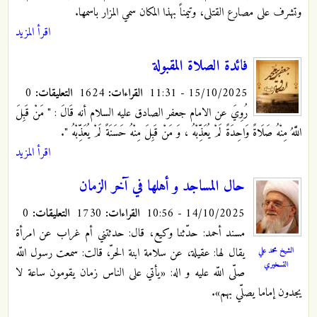
وتشرف على مصارع القتلى، وتيمناً بهذا المكان سمي المزار باسمها.
اقرأ المزيد
فائدة الصلاة المقبولة
15/10/2025 - 11:31
القراءات:
1624
التعليقات:
0
رُوِيَ عن الامام جعفر الصادق عليه السلام أنه قَالَ : " مَنْ‏ قَبِلَ‏
اللَّهُ‏ مِنْهُ‏ صَلَاةً وَاحِدَةً لَمْ يُعَذِّبْهُ ، وَ مَنْ قَبِلَ مِنْهُ حَسَنَةً لَمْ يُعَذِّبْهُ ".
اقرأ المزيد
حال المساجد و أهلها في آخر الزمان‌
14/10/2025 - 10:56
القراءات:
1730
التعليقات:
0
مسند أحمد: حدّثنا وكيع، قال: حدثتني أم غراب عن امرأة
الشيخ محمد علي
يقال لها: عقيلة، عن سلامة ابنة الحرّ، قالت: سمعت رسول اللّه
التسخيري
صلّى اللّه عليه و اله: «يأتي على الناس زمان يقومون ساعة لا
يجدون إماما يصلّي بهم».