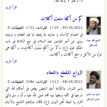
3. وَ ظُلْمٌ لَا يَدَعُهُ اللَّهُ.
اقرأ المزيد
كم من أكلة منعت أكلات
09/10/2025 - 17:59
القراءات:
1755
التعليقات:
0
في اهتمام الإنسان و عنايته بما يفعله بما فيه الطعام و نوعيته
الشيخ محمد جواد
روي عن أمير المؤمنين عليه السلام في نهج البلاغة في باب
الدمستاني
الحكم، قوله (ع) «كَمْ مِنْ أَكْلَةٍ مَنَعَتْ أَكَلَاتٍ»
، و أَكْلَة هي
المرّة من الأكل و الجمع أَكَلات و أَكْلات.
اقرأ المزيد
الزواج المنقطع «المتعة»
08/10/2025 - 13:12
القراءات:
2586
التعليقات:
0
باسم الشرف والكرامة أخذ البعض يطعن في أحكام الله التي
السيد عبد المنعم
شرعها في كتابه وبلغها نبيه محمد صلى الله عليه و آله و سلم والتي
حسن السوداني
التزم بها شيعة أهل البيت (ع) فكان جزاؤهم التشنيع والاتهام