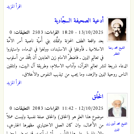
اقرأ المزيد
أدعية الصحيفة السجّادية
13/10/2025 - 18:20
القراءات:
2503
التعليقات:
0
بعد واقعة الطف المحزنة وتملُّك بني أُميّة ناصية أمر الاَمَّة
الشيخ محمد رضا
الاسلامية ـ فأوغلوا في الاستبداد، وولغوا في الدماء، واستهتروا
المظفر
في تعاليم الدين ـ فاضطرّ الامام زين العابدين أن يتّخذ من أسلوب
الدعاء ذريعة لنشر تعاليم القرآن، وآداب الاسلام، وطريقة آل البيت، ولتلقين
الناس روحية الدين والزهد، وما يجب من تهذيب النفوس والاَخلاق.
اقرأ المزيد
الخُلق
12/10/2025 - 11:42
القراءات:
2083
التعليقات:
0
موضوع هذا العلم هو (الخلق) والخلق صفة نفسية وليست عملاً
الشيخ محمد أمين زين
من الأعمال، وان كان العمل الاختياري مظهرها الخارجي،
الدين
والاستاذ يقيم على هذا التأسيس أشياء أخرى قد نعرض لبعضها