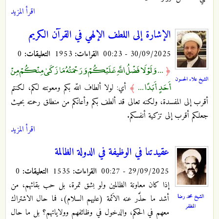
اقرأ المزيد
الإشارة إلى اللطف الإلهي في القرآن الكريم
30/09/2025 - 00:23
القراءات:
1953
التعليقات:
0
... وَلَوْلَا فَضْلُ اللَّهِ عَلَيْكُمْ وَرَحْمَتُهُ مَا زَكَىٰ مِنْكُمْ مِنْ
﴿
الشيخ علاء الحسون
أَحَدٍ أَبَدًا ...
﴾
أي: لولا ألطاف اللّه بكم ومعونته لكم، لكنتم
أقرب إلى المفسدة، ولكنه تعالى قد ألطف بكم وأعانكم من منطلق رحمته بحيث
جعلكم أقرب إلى تزكية أنفسكم.
اقرأ المزيد
عقيدتنا في الوظيفة في الدولة الظالمة
29/09/2025 - 00:27
القراءات:
1535
التعليقات:
0
إذا كان معاونة الظالمين ولو بشق تمرة، بل حب بقائهم، من
الشيخ محمد رضا
أشد ما حذَّر عنه الاَئمة (عليهم السلام)، فما حال الاشتراك
المظفر
معهم في الحكم، والدخول في وظائفهم وولاياتهم؟ بل ما حال