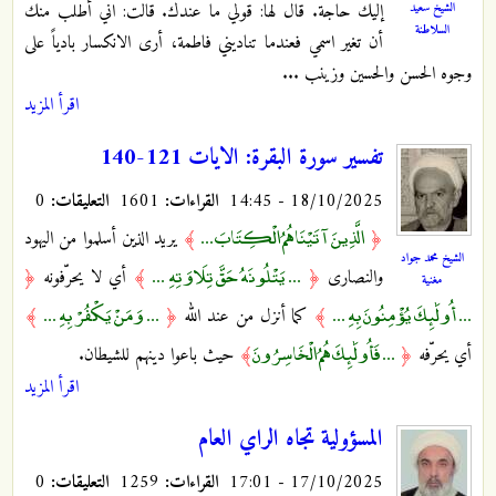
الشيخ سعيد
إليك حاجة. قال لها: قولي ما عندك. قالت: اني أطلب منك
السلاطنة
أن تغير اسمي فعندما تناديني فاطمة، أرى الانكسار بادياً على
وجوه الحسن والحسين وزينب ...
اقرأ المزيد
تفسير سورة البقرة: الايات 121-140
18/10/2025 - 14:45
القراءات:
1601
التعليقات:
0
الَّذِينَ آتَيْنَاهُمُ الْكِتَابَ ...
﴿
﴾
يريد الذين أسلموا من اليهود
الشيخ محمد جواد
... يَتْلُونَهُ حَقَّ تِلَاوَتِهِ ...
والنصارى
﴿
﴾
أي لا يحرّفونه
﴿
مغنية
... أُولَٰئِكَ يُؤْمِنُونَ بِهِ ...
... وَمَنْ يَكْفُرْ بِهِ ...
﴾
كما أنزل من عند الله
﴿
﴾
... فَأُولَٰئِكَ هُمُ الْخَاسِرُونَ
أي يحرّفه
﴿
﴾
حيث باعوا دينهم للشيطان.
اقرأ المزيد
المسؤولية تجاه الراي العام
17/10/2025 - 17:01
القراءات:
1259
التعليقات:
0