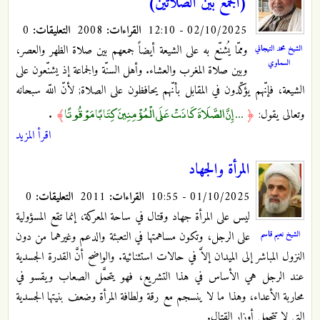
(الجمع بين الصلاتين)
02/10/2025 - 12:10
القراءات:
2008
التعليقات:
0
وممّا يُشنّع به على الشيعة أيضاً جمعهم بين صلاة الظهر والعصر،
الشيخ محمد التيجاني
السماوي
وبين صلاة المغرب والعشاء. وأهل السنّة والجماعة إذ يشنّعون على
الشيعة، فإنّهم يؤكّدون في المقابل بأنّهم يحافظون على الصلاة; لأنّ اللّه سبحانه
... إِنَّ الصَّلَاةَ كَانَتْ عَلَى الْمُؤْمِنِينَ كِتَابًا مَوْقُوتًا
وتعالى يقول:
﴿
﴾
.
اقرأ المزيد
المرأة والجهاد
01/10/2025 - 10:55
القراءات:
2011
التعليقات:
0
ليس على المرأة جهاد وقتال في ساحة المعركة، إنما تقع المسؤولية
الشيخ نعيم قاسم
على الرجل، وتكون مساهمتها في التعبئة والدعم وغيرهما من دون
النزول المباشر إلى الميدان إلاَّ في حالات استثنائية. والواضح أنَّ القدرة الجسدية
عند الرجل هي الأساس في هذا التشريع، فهو يتحمَّل الصعاب ويقسو في
محاربة الأعداء، وهذا ما لا ينسجم مع رقة ولطافة المرأة وضعف بنيتها الجسدية
التي لا تتحمل أوزار القتال.