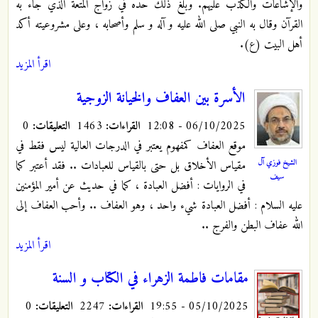
والإشاعات والكذب عليهم. وبلغ ذلك حده في زواج المتعة الذي جاء به
القرآن وقال به النبي صلى الله عليه و آله و سلم وأصحابه ، وعلى مشروعيته أكد
أهل البيت (ع).
اقرأ المزيد
الأسرة بين العفاف والخيانة الزوجية
06/10/2025 - 12:08
القراءات:
1463
التعليقات:
0
موقع العفاف كمفهوم يعتبر في الدرجات العالية ليس فقط في
الشيخ فوزي آل
مقياس الأخلاق بل حتى بالقياس للعبادات .. فقد أعتبر كما
سيف
في الروايات : أفضل العبادة ، كما في حديث عن أمير المؤمنين
عليه السلام : أفضل العبادة شيء واحد ، وهو العفاف .. وأحب العفاف إلى
الله عفاف البطن والفرج ..
اقرأ المزيد
مقامات فاطمة الزهراء في الكتاب و السنة
05/10/2025 - 19:55
القراءات:
2247
التعليقات:
0