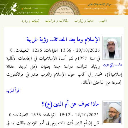
تجاوز إلى المحتوى الرئيسي
المجيب
ادعية و زيارات
مقالات و دراسات
شبهات و ردود
مركز
الإشعاع
الإسلام وما بعد الحداثة.. رؤية غربية
20/10/2025 - 13:36
القراءات:
1256
التعليقات:
0
الإسلامي
في سنة 1997م نشر أستاذ الإسلاميات في الجامعات الألمانية
الأستاذ زكي الميلاد
راينهاد شولتسه دراسة مهمة بعنوان (هل توجد حداثة
إسلامية؟)، ضمت إلى كتاب حول الإسلام والغرب صدر في فرانكفورت
لمجموعة من الباحثين الألمان.
اقرأ المزيد
ماذا تعرف عن أم البنين(ع)؟
19/10/2025 - 19:12
القراءات:
1636
التعليقات:
0
قيل إن أم البنين أتت ذات يوم إلى أمير المؤمنين وقالت له: لي