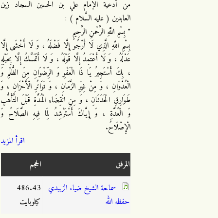
من أدعية الإمام علي بن الحسين السجاد زين
العابدين ( عليه السَّلام ) :
" بِسْمِ اللَّهِ الرَّحْمنِ الرَّحِيمِ
بِسْمِ اللَّهِ الَّذِي لَا أَرْجُو إِلَّا فَضْلَهُ ، وَ لَا أَخْشَى إِلَّا
عَدْلَهُ ، وَ لَا أَعْتَمِدُ إِلَّا قَوْلَهُ ، وَ لَا أَتَمَسَّكُ إِلَّا بِحَبْلِهِ
، بِكَ أَسْتَجِيرُ يَا ذَا الْعَفْوِ وَ الرِّضْوَانِ مِنَ الظُّلْمِ وَ
الْعُدْوَانِ ، وَ مِنْ غِيَرِ الزَّمَانِ ، وَ تَوَاتُرِ الْأَحْزَانِ ، وَ
طَوَارِقِ الْحَدَثَانِ ، وَ مِنِ انْقِضَاءِ الْمُدَّةِ قَبْلَ التَّأَهُّبِ
وَ الْعُدَّةِ ، وَ إِيَّاكَ أَسْتَرْشِدُ لِمَا فِيهِ الصَّلَاحُ وَ
الْإِصْلَاحُ.
اقرأ المزيد
المرفق
الحجم
سماحة الشيخ ضياء الزبيدي
486.43
حفظه الله
كيلوبايت