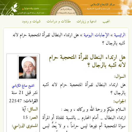
تجاوز إلى المحتوى الرئيسي
المجيب
ادعية و زيارات
مقالات و دراسات
شبهات و ردود
مركز
الرئيسية
»
الإجابات اليومية
»
هل ارتداء البنطال للمرأة المتحجبة حرام لانه
الإشعاع
أنت هنا
تشبه بالرجال ؟
الإسلامي
هل ارتداء البنطال للمرأة المتحجبة حرام
لانه تشبه بالرجال ؟
السوال:
هل ارتداء البنطال للمرأة المتحجبة حرام لانه تشبه
الشيخ صالح الكرباسي
نشر قبل 21 سنة
بالرجال ؟
القراءات:
22547
الجواب:
السائل:
آية
السلام عليكم و رحمة الله و بركاته ، و بعد :
العمر:
15
ارتداء البنطال _ أمام المحارم _ بالنسبة للفتاة أو المرأة
المستوى الدراسي:
سواءً المتحجبة أم غيرها ليس حراماً ، و لا يُعدُّ لبس