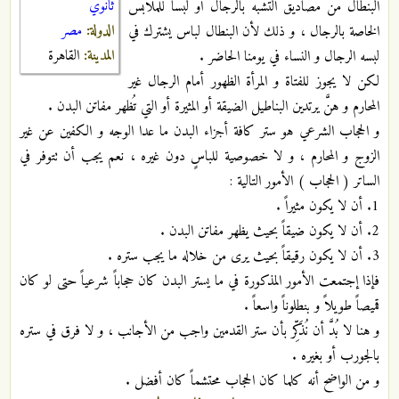
ثانوي
البنطال من مصاديق التشبه بالرجال أو لبساً للملابس
الدولة:
مصر
الخاصة بالرجال ، و ذلك لأن البنطال لباس يشترك في
المدينة:
القاهرة
لبسه الرجال و النساء في يومنا الحاضر .
لكن لا يجوز للفتاة و المرأة الظهور أمام الرجال غير
المحارم و هنَّ يرتدين البناطيل الضيقة أو المثيرة أو التي تُظهر مفاتن البدن .
و الحجاب الشرعي هو ستر كافة أجزاء البدن ما عدا الوجه و الكفين عن غير
الزوج و المحارم ، و لا خصوصية للباسٍ دون غيره ، نعم يجب أن تتوفر في
الساتر ( الحجاب ) الأمور التالية :
1. أن لا يكون مثيراً .
2. أن لا يكون ضيقاً بحيث يظهر مفاتن البدن .
3. أن لا يكون رقيقاً بحيث يرى من خلاله ما يجب ستره .
فإذا إجتمعت الأمور المذكورة في ما يستر البدن كان حجاباً شرعياً حتى لو كان
قميصاً طويلاً و بنطلوناً واسعاً .
و هنا لا بُدَّ أن نُذَكِّر بأن ستر القدمين واجب من الأجانب ، و لا فرق في ستره
بالجورب أو بغيره .
و من الواضح أنه كلما كان الحجاب محتشماً كان أفضل .