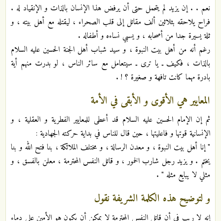
نعم . . إن يزيد لم يتحمل حتى أن يرفض هذا الإنسان بالذات و الإنقياد له .
فراح يلاحقه بثلاثين ألف مقاتل إلى قلب الصحراء ، ليقتله مع أهل بيته ، و
ثلة يسيرة جدا من أصحابه ، و يسبي نساءه و أطفاله .
رغم أنه من أهل بيت النبوة ، و سيد شباب أهل الجنة الحسين عليه السلام
بالذات ، فكيف ـ يا ترى ـ سيتعامل مع سائر الناس ، لو بدرت منهم أية
بادرة مهما كانت تافهة و صغيرة ؟ ! .
المعايير هي الأقوى و الأبقى في الأمة
ثم إن الإمام الحسين عليه السلام قد أعطى للمعايير الفطرية و العقلية ، و
الإنسانية قوتها و فاعليتها ، حين قال للناس في بداية حركته الجهادية :
" إنا أهل بيت النبوة ، و معدن الرسالة ، و مختلف الملائكة ، بنا فتح الله و بنا
يختم . و يزيد رجل شارب الخمور ، و قاتل النفس المحترمة ، معلن بالفسق ، و
مثلي لا يبايع مثله " .
و لتوضيح هذه الكلمة الشريفة نقول
إنه لا ريب في أن قاتل النفس المحترمة لا يمكن أن يكون هو الأمين على دماء