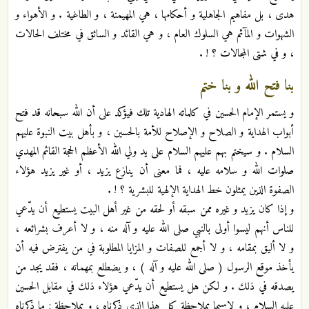
هدى ، بل مفاهيم الجاهلية و أحكامها ، هي المهيمنة ، و الطاغية . و الأهواء و
الشهوات و المآثم هي السلوك العام ، و هي القائد و السائق في مختلف الحالات
، و في شتى المجالات ؟ ! .
بنا فتح الله و بنا ختم
و يستمر الإمام الحسين في كلماته الهادية تلك فيؤكد على أن الله سبحانه قد فتح
أبواب الهداية و الصلاح و الإصلاح للأمة بالحسين ، و بأهل بيت النبوة عليهم
السلام . و سيختم بهم عليهم السلام على يد ولي الله الأعظم الحجة القائم المهدي
صلوات الله و سلامه عليه ، فما معنى أن ينازع يزيد ، أو غير يزيد هؤلاء
الصفوة الذين يمثلون خط الهداية الإلهية للبشرية ؟ ! .
و إذا كان يزيد و غيره ممن سبقه أو لحقه من غير أهل البيت يستطيع أن يدّعي
للناس أنهم ليسوا أولى بالنبي صلى الله عليه و آله منه ، و لا أعرف بشرائعه ،
و لا أليق بمقامه ، و لا أجمع للصفات و المزايا المطلوبة في من يفترض فيه أن
يأخذ موقع الرسول ( صلى الله عليه و آله ) ، و يضطلع بمهماته ، فقد يجد من
يصدقه في ذلك . و لكن هل يستطيع أن يدّعي هؤلاء ذلك في مقابل الحسين
عليه السلام ، و لاسيما بملاحظة كل هذا الذي ذكرناه ، و بملاحظة : ما ذكرناه