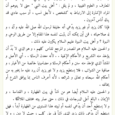
المعارف و العلوم الغيبية ، و لم يقل : " أهل بيت النبي " حتى لا يتوهم أن
المراد الإشارة إلى الارتباط به كشخص ، لأجل نسب ، أو سبب عادي قد
يناله أناس آخرون .
فإذا كان يزيد أو غير يزيد يدّعي أنه خليفة لرسول الله صلى الله عليه و آله ، و
له صلاحياته ، فمن أين يمكنه أن يثبت لنفسه هذا المقام إلا من طريق الوحي و
النبوة ؟ و أهل بيت النبوة عليهم السلام ينكرون عليه ذلك .
و الحسين عليه السلام هو المصدر و المرجع للناس كلهم ، و هو الذي لا بُدَّ أن
يؤخذ منه التشريع و الأحكام الإلهية . . لأنه معدن الرسالة . . أي الأصل و
المنشأ الذي تؤخذ منه سنن و أحكام الرسالة و مضامينها خالصة من الأغيار ، و
صافية من الشوائب ، فلا يستطيع يزيد و لا غير يزيد أن يرد عليه ما يخبر به من
أحكام الله سبحانه و تعالى و شرائعه ، لأنه أعرف الناس بما يوافق الشرع أو
يخالفه .
و الحسين عليه السلام أيضا هو من نشأ في بيت الطهارة ، و القداسة ، و
الإيمان ، البالغ أعلى الدرجات في ذلك ، حتى صار بيته مختلف الملائكة .
و لا يستطيع أحد أن يدّعي لنفسه أو لبيته هذا المستوى من الطهارة أبداً ، فهل
يستطيع أن يدّعي ذلك يزيد الذي نشأ في بني كلب ، حيث لا دين ، و لا