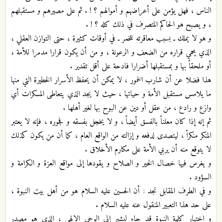
الناس ، فهل يؤمن على أعراضهم و أموالهم ؟ ! . ثم على مصيرهم و مستقبلهم
، و يصبح هو الحاكم المتصرف في ذلك كله ؟ ‍‍! .
و هو لا يملك ـ بسبب معاقرته للخمر ـ في أوقات كثيرة ، حتى التوازن العقلي ،
الذي يحمي قراره من الضعف و الرعونة ، و من أن يكون قرارا مدمرا للأمة ،
أو ملحقاً بها و بمستقبلها أضرارا فادحة على أقل تقدير .
هذا فضلا عن أن شارب الخمور ، لا يمكن أن يحفظ الأسرار الخطيرة التي منها
ما يلامس مستقبل الأمة و حياتها ، حيث لا يجد الذي يتعاطى المسكرات أي
وازع و رادع ، من عقل أو دين عن البوح بها لغير أهلها .
ثم إنه إذا كان معلناً بالفسق أيضاً ، و لا يخجل بفسقه و فجوره ، فإنه لا يعتبر
المنكر منكراً ، ليتصدى لدفعه و إزالته من الواقع العام ، كما أن من يكون كذلك
لا يتوقع منه أن يربي الأمة على مكارم الأخلاق .
و يغرس فيها خصال الخير و الصلاح و يقودها إلى مواقع العزة و الكرامة و
السؤود .
و في الطرف المقابل نجد : أن الحسين عليه السلام هو من أهل بيت النبوة ،
على حد هذا التعبير المنقول عنه عليه السلام .
و اختيار كلمة النبوة قد جاء ليشير إلى الوحي الإلهي ، الذي هو مصدر