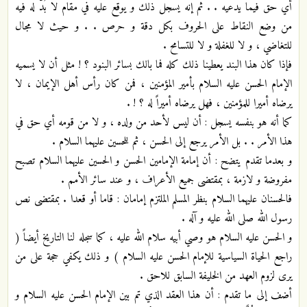
أي حق فيما يدعيه . . ثم إنه يسجل ذلك و يوقع عليه في مقام لا بُدَّ له فيه
من وضع النقاط على الحروف بكل دقة و حرص . . و حيث لا مجال
للتغاضي ، و لا للغفلة و لا للتسامح .
فإذا كان هذا البند يعطينا ذلك كله فما بالك بسائر البنود ؟ ! مثل أن لا يسميه
الإمام الحسن عليه السلام بأمير المؤمنين ، فمن كان رأس أهل الإيمان ، لا
يرضاه أميرا للمؤمنين ، فهل يرضاه أميراً له ؟ ! .
كما أنه هو بنفسه يسجل : أن ليس لأحد من ولده ، و لا من قومه أي حق في
هذا الأمر . . بل الأمر يرجع إلى الحسن ، ثم للحسين عليهما السلام .
و بعدما تقدم يتضح : أن إمامة الإمامين الحسن و الحسين عليهما السلام تصبح
مفروضة و لازمة ، بمقتضى جميع الأعراف ، و عند سائر الأمم .
فالحسنان عليهما السلام بنظر المسلم الملتزم إمامان : قاما أو قعدا . بمقتضى نص
رسول الله صلى الله عليه و آله .
و الحسن عليه السلام هو وصي أبيه سلام الله عليه ، كما سجله لنا التاريخ أيضاً (
راجع الحياة السياسية للإمام الحسن عليه السلام ) و ذلك يكفي حجة على من
يرى لزوم العهد من الخليفة السابق للاحق .
أضف إلى ما تقدم : أن هذا العقد الذي تم بين الإمام الحسن عليه السلام و