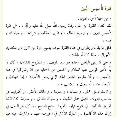
فترة تأسيس الدين
و من جهة أخرى نقول :
لقد كانت الفترة التي تلت وفاة رسول الله صلى الله عليه و آله . . هي فترة
تأسيس الدين ، و ترسيخ دعائمه ، و تقرير أحكامه و شرائعه ، و سياساته و
قيمه .
فكل ما يقال و يمارس في هذه الفترة سوف يصبح جزءً من الدين ، و ستتداوله
الأجيال ، حقا كان أو باطلا .
و حتى لا يبقى الباطل وحده هو سيد الموقف ، و المطروح للتداول ، كان لا
بُدَّ لأمير المؤمنين عليه السلام و الخلص من أصحابه من أن يشاركوا في هذا
التأسيس ، و أن يطرحوا للناس الحق الذي يسعى الآخرون ، إما لتجاهله و
الابتعاد عنه ، أو للعبث و التلاعب به .
و لذلك دخل عمار ، و سلمان ، و حذيفة ، و مالك الأشتر ، و أضرابهم في
مناصب الدولة ، فتولى عمار الكوفة ، و سلمان المدائن ، و حذيفة كان قائداً
للجيوش الفاتحة ، في فتوح نهاوند المعروف بفتح الفتوح ، و كان هو السبب في
زوال ملك الأكاسرة . و شارك الأشتر في الحروب معهم ، وشترت عينه فيها