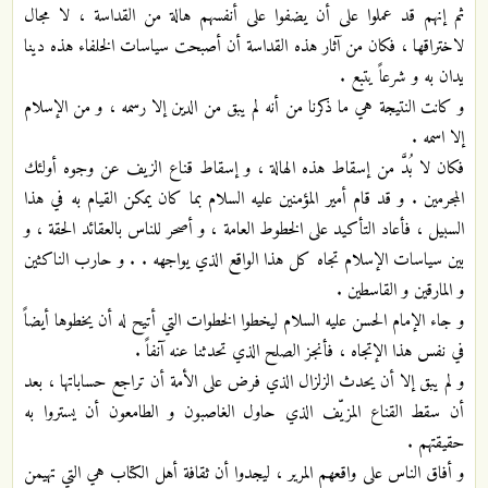
ثم إنهم قد عملوا على أن يضفوا على أنفسهم هالة من القداسة ، لا مجال
لاختراقها ، فكان من آثار هذه القداسة أن أصبحت سياسات الخلفاء هذه دينا
يدان به و شرعاً يتبع .
و كانت النتيجة هي ما ذكرنا من أنه لم يبق من الدين إلا رسمه ، و من الإسلام
إلا اسمه .
فكان لا بُدَّ من إسقاط هذه الهالة ، و إسقاط قناع الزيف عن وجوه أولئك
المجرمين . و قد قام أمير المؤمنين عليه السلام بما كان يمكن القيام به في هذا
السبيل ، فأعاد التأكيد على الخطوط العامة ، و أصحر للناس بالعقائد الحقة ، و
بين سياسات الإسلام تجاه كل هذا الواقع الذي يواجهه . . و حارب الناكثين
و المارقين و القاسطين .
و جاء الإمام الحسن عليه السلام ليخطوا الخطوات التي أتيح له أن يخطوها أيضاً
في نفس هذا الإتجاه ، فأنجز الصلح الذي تحدثنا عنه آنفاً .
و لم يبق إلا أن يحدث الزلزال الذي فرض على الأمة أن تراجع حساباتها ، بعد
أن سقط القناع المزيّف الذي حاول الغاصبون و الطامعون أن يستروا به
حقيقتهم .
و أفاق الناس على واقعهم المرير ، ليجدوا أن ثقافة أهل الكتاب هي التي تهيمن