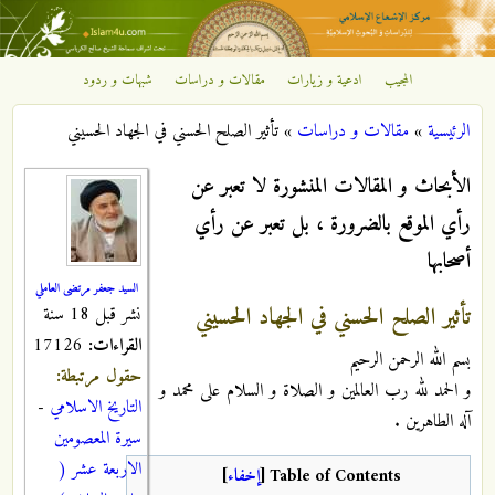
تجاوز إلى المحتوى الرئيسي
المجيب
ادعية و زيارات
مقالات و دراسات
شبهات و ردود
مركز
الرئيسية
»
مقالات و دراسات
»
تأثير الصلح الحسني في الجهاد الحسيني
الإشعاع
أنت هنا
الأبحاث و المقالات المنشورة لا تعبر عن
الإسلامي
رأي الموقع بالضرورة ، بل تعبر عن رأي
أصحابها
السيد جعفر مرتضى العاملي
تأثير الصلح الحسني في الجهاد الحسيني
نشر قبل 18 سنة
القراءات:
17126
بسم الله الرحمن الرحيم
حقول مرتبطة:
و الحمد لله رب العالمين و الصلاة و السلام على محمد و
التاريخ الاسلامي
-
آله الطاهرين .
سيرة المعصومين
الاربعة عشر (
Table of Contents
[
إخفاء
]