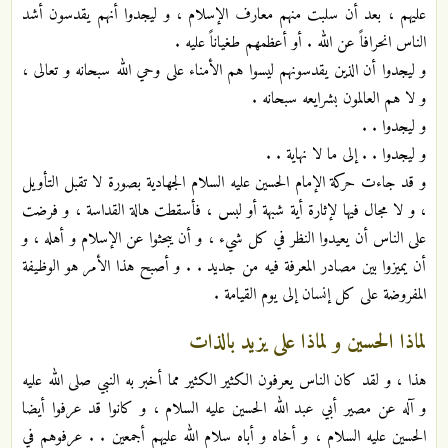
عليهم ، بعد أن سلبت منهم معارف الإسلام ، و ليجدوا أنهم يقدسون أشد
الناس انحرافاً عن الله . أو أعظمهم طغياناً عليه .
و ليجدوا أن الذين يقدسونهم ليسوا هم الأمناء على وحي الله سبحانه و تعالى ،
و لا هم العالمون بشرايعه سبحانه .
و ليجدوا . .
و ليجدوا . . إلى ما لا نهاية . .
و قد جاءت حركة الإمام الحسين عليه السلام الجهادية بصورة لا تقبل التأويل
، و لا مجال فيها لإثارة أية شبهة أو لبس ، فأسقطت هالة القداسة ، و فرضت
على الناس أن يعيدوا النظر في كل شيء ، و أن يبحثوا عن الإسلام و أهله ، و
أن يميزوا بين مصادر المعرفة فيه من جديد . . و أصبح هذا الأمر هو الوظيفة
المفروضة على كل إنسان إلى يوم القيامة .
لماذا الحسين و لماذا على يزيد بالذات
هذا ، و لقد كان الناس يعرفون الكثير الكثير مما أخبر به النبي صلى الله عليه
و آله عن مصير أبي عبد الله الحسين عليه السلام ، و كانوا قد عرفوا أيضا
الحسين عليه السلام ، و أخاه و أباه سلام الله عليهم أجمعين . . عرفوهم في