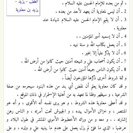
الطف
-
يزيد
-
، ثم من بعده للإمام الحسين عليه السلام .
يزيد بن معاوية
2 ـ أن ليس لمعاوية أن يعهد لأحد من بعده .
3 ـ أن لا يقيم الإمام الحسن عليه السلام شهادة عند
معاوية .
4 ـ أن لا يسميه أمير المؤمنين . .
5 ـ أن يعمل بكتاب الله و سنة نبيه .
6 ـ أن لا يذكر علياً إلا بخير .
7 ـ أن يكون أصحاب علي و شيعته آمنين حيث كانوا من أرض الله .
8 ـ أن يكون الناس جميعاً آمنين حيث كانوا من أرض الله .
و ثمة شروط أخرى ذكرها المؤرخون أيضاً .
و قد كان معاوية يعلم أن نقض أي بند من هذه البنود سيحرمه من صفة
الشرعية ، و سيظهر وفقا لما تعهد به من أهلية الإستمرار في ذلك الموقع .
و قد أعطى معاوية هذه الشروط ، و هو يرى نفسه أنه الأقوى ، و أنه هو
المنتصر ، و خزائن الأموال بيده ، و الجيوش تحت أمرته ، و الناس رهن
إشارته . . و معه و من ورائه الأخطبوط الأموي المنتشر في طول البلاد و
عرضها ، الذي ما فتئ لم يزل يعمل على هدم ما يبنيه علي و ولده ، و على