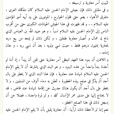
تثبيت أمر معاوية و ترسيخه .
و في مقابل ذلك فإن جيش الإمام الحسن عليه السلام كان مفكك العرى ،
متفرق الأهواء ، يضم حتى فلول الخوارج ، الموتورين على يد أبيه أمير المؤمنين
عليه السلام . . و قد ظهرت في هذا الجيش الخيانات الكبرى حتى من أقرب
الناس إلى الإمام الحسن عليه السلام نسباً ، و هو عبيد الله بن العباس الذي
ذبح له عمال و أنصار معاوية طفلين ، و لكن ذلك لم يمنعه من بيع دينه
لمعاوية بمليون درهم فقط ، حيث نسي ولديه ، بعد أن نسي ربه ، و خان
إمامه .
و اللافت أن بنود هذا العهد لتبطل أمر معاوية حتى قبل أن يبدأ ، إذ أننا لو
أخذنا بنداً واحداً من هذه البنود ، و هو البند الذي يشترط أن لا يقيم الإمام
الحسن عليه السلام شهادة عند معاوية ، فإن هذا البند الذي لا يخطر على بال
أحد أن يذكر في صلح بهذه الخطورة ، تحقن به دماء ألوف من المسلمين ، و لا
يخطر على بال أحد أن يكون هناك حديث عن إقامة شهادة عند قاض ، قد
لا يحتاج إليها على مدى عمر الإنسان كله ، و لو لمرة واحدة ، فضلا عن أن
يسجل ذلك في هذا الصلح الخطير .
نعم إننا لو لاحظنا ذلك لرأينا : أن معاوية يقبل بأن لا يقيم الإمام الحسن عليه