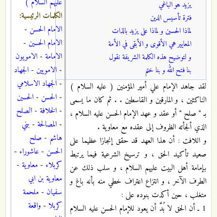
عليهم السلام )
يزيد هو الباغي
الكلمات الرئيسية:
فترة تأسيس الدين
الامام الحسن
-
لماذا الحسين و لماذا على يزيد بالذات
الامام الحسين
-
المعايير هي الأقوى و الأبقى في الأمة
الامامة
-
الامويون
و لتوضيح هذه الكلمة الشريفة نقول
-
الامويين
-
الجهاد
بنا فتح الله و بنا ختم
-
الجهاد الاسلامي
لقد جاهد الإمام علي أمير المؤمنين ( عليه السلام )
-
الحسن
-
الحسين
الناكثين ، و المارقين و القاسطين . . ثم كان ما يسمى
-
الخلافة
-
الصلح
بـ " صلح " أو عقد و عهد الإمام الحسن عليه السلام ،
-
المصالحة
-
بني
الذي ألجأته الظروف إلى عقده مع معاوية .
هاشم
-
صلح
و اللافت : أن هذا العهد قد حقق إنجازا عظيما على
الحسن
-
عاشوراء
-
صعيد تأكيد الحق ، و ترسيخ الشرعية فيما يرتبط
كربلاء
-
معاوية
-
بإمامة أهل البيت عليهم السلام ، و سلب ذلك عن
معاوية بن ابي
الطرف الآخر ، و انتزاع اعتراف خطي منه بأنه باغ و
سفيان
-
ملحمة
متغلب ، حين أكدت بنوده على :
كربلا
-
واقعة
1 ـ أن الحق لا بُدَّ أن يعود للإمام الحسن عليه السلام