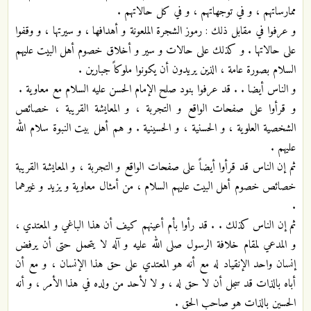
ممارساتهم ، و في توجهاتهم ، و في كل حالاتهم .
و عرفوا في مقابل ذلك : رموز الشجرة الملعونة و أهدافها ، و سيرتها ، و وقفوا
على حالاتها . و كذلك على حالات و سير و أخلاق خصوم أهل البيت عليهم
السلام بصورة عامة ، الذين يريدون أن يكونوا ملوكاً جبارين .
و الناس أيضا . . قد عرفوا بنود صلح الإمام الحسن عليه السلام مع معاوية .
و قرأوا على صفحات الواقع و التجربة ، و المعايشة القريبة ، خصائص
الشخصية العلوية ، و الحسنية ، و الحسينية . و هم أهل بيت النبوة سلام الله
عليهم .
ثم إن الناس قد قرأوا أيضاً على صفحات الواقع و التجربة ، و المعايشة القريبة
خصائص خصوم أهل البيت عليهم السلام ، من أمثال معاوية و يزيد و غيرهما
.
ثم إن الناس كذلك . . قد رأوا بأم أعينهم كيف أن هذا الباغي و المعتدي ،
و المدعي لمقام خلافة الرسول صلى الله عليه و آله لا يتحمل حتى أن يرفض
إنسان واحد الإنقياد له مع أنه هو المعتدي على حق هذا الإنسان ، و مع أن
أباه بالذات قد سجل أن لا حق له ، و لا لأحد من ولده في هذا الأمر ، و أنه
الحسين بالذات هو صاحب الحق .