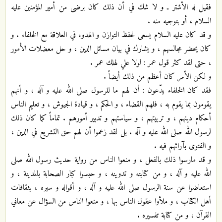
فقيل له الأشتر ـ و لا شك في أن ذلك كان برضى من أمير المؤمنين عليه
السلام ، أو بتوجيه منه .
و قد كان عليه السلام يسعى لحفظ التوازن و الهدوء في العلاقة مع الخلفاء . و
كان يحضر مجالسهم ، و يشارك في بيان مسائل الدين ، و حل معضلات الأمور
، حتى لقد كثر قول عمر : لولا علي لهلك عمر .
و لكن الأمر كان أعظم من ذلك أيضاً .
فقد كان الخلفاء يدّعون : أن لهم ما للرسول صلى الله عليه و آله ، و أنهم
يقومون بما يقوم به ، فلهم القضاء ، و الحكم ، و قيادة الجيوش ، و تعليم الناس
أحكام دينهم ، و تربيتهم ، و سياستهم و تدبير أمورهم . تماماً كما كان ذلك
لرسول الله صلى الله عليه و آله . بل لقد زعموا أن لهم حق التشريع في الدين ،
و الفتوى بآرائهم فيه .
و قد مارسوا ذلك بالفعل ، و منعوا الناس من رواية حديث رسول الله صلى
الله عليه و آله ، و من كتابته و تدوينه ، و حبسوا كبار الصحابة بالمدينة ، و
استعاضوا عن سنة الرسول صلى الله عليه و آله ، و أقواله و سيره ، بثقافات
أهل الكتاب ، و ملأوا عقول الناس بها ، و منعوا الناس من السؤال عن معاني
القرآن ، و من كتابة تفسيره .