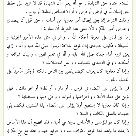
السلام عنده حتى الشهادة ، مع أنه يعلم : أن الشهادة قد لا تزيد على حفظ
حق إنسان مّا في أرض أو فرس ، أو الاقتصاص للطمة أو جرح .
و ذلك الشرط إنما يعني إبطال أمر معاوية من أساسه ، حتى قبل أن يتصدى
و يمارس أمور الحكم ، لأن معنى هذا الشرط أن معاوية :
إما غير قادر على معرفة أحكام الله ، و لو في مثل هذه الأمور الجزئية و
البسيطة ، فكيف يتصدى إذن لموقع خلافة الرسول صلى الله عليه و آله ، الذي
يعني لزوم أداء مهماته صلى الله عليه و آله في تعليم الدين ، و بيان شرائعه و
أحكامه ، و في التصدي للشبهات ، و حل المعضلات ؟
و إما أن معاوية كان يعرف كيف يقضي بين الناس ـ لكنه لم يكن مأموناً على
القضاء بالحق .
فمن لا يؤمن على القضاء في فرس ، أو دار ، أو لطمة أو نحو ذلك ، فهل
يؤمن على دماء الأمة ، و أعراضها و أموالها ، و على دينها و مستقبلها ؟
و إذا كان معاوية لا يستطيع أولا يؤتمن على القضاء بهذا المستوى فيكف يفي
بتعهداته بالعمل بالكتاب و السنة ؟
و إذا كان هو المؤسس و الأساس لدولة بني أمية ، فقد اتضح أن هذا الأساس
لا يملك ما يؤهله لهذا الموقع باعتراف منه ، و بتوقيع عهد و عقد مع من ينكر له