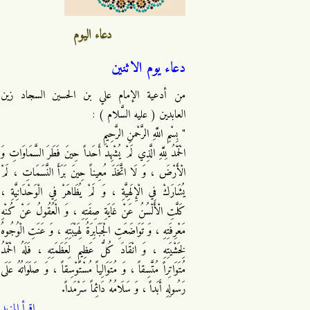
دعاء اليوم
دعاء يوم الاثنين
من أدعية الإمام علي بن الحسين السجاد زين
العابدين ( عليه السَّلام ) :
" بِسْمِ اللَّهِ الرَّحْمنِ الرَّحِيمِ
الْحَمْدُ لِلَّهِ الَّذِي لَمْ يُشْهِدْ أَحَداً حِينَ فَطَرَ السَّمَاوَاتِ وَ
الْأَرْضَ ، وَ لَا اتَّخَذَ مُعِيناً حِينَ بَرَأَ النَّسَمَاتِ ، لَمْ
يُشَارَكْ فِي الْإِلَهِيَّةِ ، وَ لَمْ يُظَاهَرْ فِي الْوَحْدَانِيَّةِ ،
كَلَّتِ الْأَلْسُنُ عَنْ غَايَةِ صِفَتِهِ ، وَ الْعُقُولُ عَنْ كُنْهِ
مَعْرِفَتِهِ ، وَ تَوَاضَعَتِ الْجَبَابِرَةُ لِهَيْبَتِهِ ، وَ عَنَتِ الْوُجُوهُ
لِخَشْيَتِهِ ، وَ انْقَادَ كُلُّ عَظِيمٍ لِعَظَمَتِهِ ، فَلَهُ الْحَمْدُ
مُتَوَاتِراً مُتَّسِقاً ، وَ مُتَوَالِياً مُسْتَوْسِقاً ، وَ صَلَوَاتُهُ عَلَى
رَسُولِهِ أَبَداً ، وَ سَلَامُهُ دَائِماً سَرْمَداً.
اقرأ المزيد