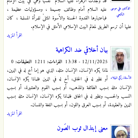
قد وجدت الزهراء عليها ‌السلام نفسها وهي في بيت الإمام
الدكتور علي موسى
عليه ‌السلام أمام وظائف جسيمة ، ومسؤوليات عظيمة ،
الكعبي
فباعتبارها القدوة الحسنة والاُسوة المثلىٰ للمرأة المسلمة ، كان
عليها أن ترسم الطريق لمعالم البيت الإسلامي الأمثل في الإسلام.
اقرأ المزيد
بيان أخلاقي ضد الكراهية
12/11/2025 - 13:38
القراءات:
1211
التعليقات:
0
لماذا يكره الإنسان، الإنسان مثله، الذي هو إما أخ له في الدين،
الأستاذ زكي الميلاد
أو نظير له في الخلق، أخ له في الدين فلماذا يكره الإنسان،
الإنسان مثله بسبب الطائفة والمذهب، أو بسبب القوم والعشيرة، أو بسبب
النسب والحسب. ونظير له في الخلق فلماذا يكره الإنسان، الإنسان مثله بسبب
الدين والعقيدة، أو بسبب العرق واللون، أو بسبب اللغة واللسان.
اقرأ المزيد
معنى إبتذال ثوب الصَون