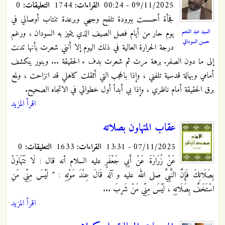
09/11/2025 - 00:24
القراءات:
1744
التعليقات:
0
فجأة أحسست ببرودة تلفح وجهي وبرعدة تنتاب أوصالي في
السيد عبد المنعم
يوم حار من أيام فصل الصيف الذي يتميز به السودان ، ورغم
حسن السوداني
درجة الحرارة العالية في ذلك اليوم إلا أنني شعرت بأنها تدنت
إلى ما دون الصفر. برهة مرت ثم شعرت بدف ء الحقيقة ... وبنور ينكشف
أمامي وبهالة قدسية تلفني ، وإذا بالحجب التي أثقلت كاهلي قد انزاحت ، ولمع
برق الحقيقة أمام ناظري ، وإذا بي أبدأ أول خطواتي في الاتجاه الصحيح.
اقرأ المزيد
عقاب المتهاون بصلاته
07/11/2025 - 13:31
القراءات:
1633
التعليقات:
0
عَنْ زُرَارَةَ عَنْ أَبِي جَعْفَرٍ عليه السلام أنه قال : لَا تَتَهَاوَنْ‏
بِصَلَاتِكَ‏ فَإِنَّ النَّبِيَّ صلى الله عليه و آله قَالَ عِنْدَ مَوْتِهِ : " لَيْسَ مِنِّي مَنِ
اسْتَخَفَّ بِصَلَاتِهِ ، لَيْسَ مِنِّي مَنْ شَرِبَ ...
اقرأ المزيد