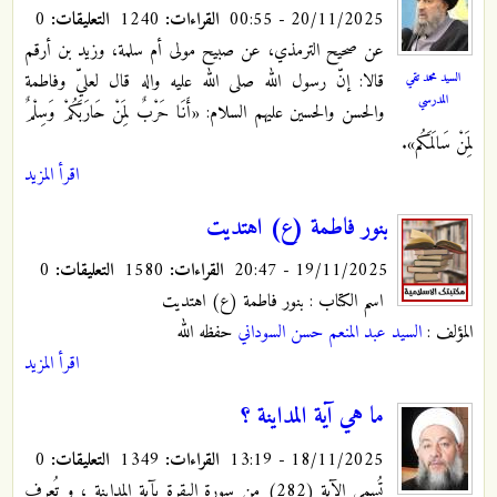
20/11/2025 - 00:55
القراءات:
1240
التعليقات:
0
عن صحيح الترمذي، عن صبيح مولى أم سلمة، وزيد بن أرقم
السيد محمد تقي
قالا: إنّ رسول الله صلى الله عليه واله قال لعليّ وفاطمة
المدرسي
والحسن والحسين عليهم السلام: «أَنَا حَرْبٌ لِمَنْ حَارَبَكُمْ وَسِلْمٌ
لِمَنْ سَالَمَكُم».
اقرأ المزيد
بنور فاطمة (ع) اهتديت
19/11/2025 - 20:47
القراءات:
1580
التعليقات:
0
اسم الکتاب : بنور فاطمة (ع) اهتديت
المؤلف :
السيد عبد المنعم حسن السوداني
حفظه الله
اقرأ المزيد
ما هي آية المداينة ؟
18/11/2025 - 13:19
القراءات:
1349
التعليقات:
0
تُسمى الآية (282) من سورة البقرة بآية المداينة ، و تُعرف