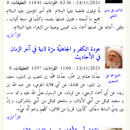
24/11/2025 - 02:36
القراءات:
11045
التعليقات:
0
لمّا توفيت فاطمة عليها ‌السلام قام أمير المؤمنين عليه ‌السلام
الدكتور علي موسى
الكعبي
بجميع ما أوصته ، فتولىٰ غسلها بنفسه، وكفّنها في سبعة أثواب .
وقيل : أعانته علىٰ غسلها أسماء بنت عميس بوصية من الزهراء عليها ‌السلام.
اقرأ المزيد
عودة الكفر و الجاهليّة مرّة ثانية في آخر الزمان
في الأحاديث
23/11/2025 - 11:00
القراءات:
1597
التعليقات:
0
حدّثنا هشام بن عمّار، حدّثنا محمّد بن شعيب بن شابور، سعيد
الشيخ محمد علي
التسخيري
بن بشير، عن قتادة، عن أبي قلابة الجرمي، عن عبد اللّه بن
زيد، عن أبي أسماء الرحبي، عن ثوبان، عن الرسول صلّى اللّه عليه و اله: «...
و ستعبد قبائل من أمّتي الأوثان، و ستلحق قبائل من أمّتي بالمشركين، و إنّ
بين يديّ الساعة دجّالين كذّابين، قريبا من ثلاثين، كلّهم يزعم أنّه نبيّ».
اقرأ المزيد