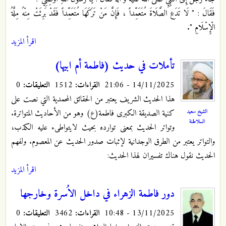
فَقَالَ : " لَا تَدَعِ‏ الصَّلَاةَ مُتَعَمِّداً ، فَإِنَّ مَنْ تَرَكَهَا مُتَعَمِّداً فَقَدْ بَرِئَتْ مِنْهُ مِلَّةُ
الْإِسْلَامِ ".
اقرأ المزيد
تأملات في حديث (فاطمة أم ابيها)
14/11/2025 - 21:06
القراءات:
1512
التعليقات:
0
هذا الحديث الشريف يعتبر من الحقائق المحمدية التي نصت على
الشيخ سعيد
كنية الصديقة الكبرى فاطمة(ع) وهو من الأحاديث المتواترة.
السلاطنة
وتواتر الحديث بمعنى توارده بحيث لايتواطىء عليه الكذب،
والتواتر يعتبر من الطرق الوجدانية لإثبات صدور الحديث عن المعصوم. ولفهم
الحديث نقول هناك تفسيران لهذا الحديث:
اقرأ المزيد
دور فاطمة الزهراء في داخل الاُسرة وخارجها
13/11/2025 - 10:48
القراءات:
3462
التعليقات:
0