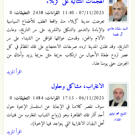
الهجمات المتتالية على كربلاء
07/11/2025 - 11:40
القراءات:
2438
التعليقات:
0
تعرضت مدينة كربلاء منذ واقعة الطف للأطماع السياسية
السيد سلمان هادي
والإبادة والتدمير والتنكيل والتشريد على مر التاريخ، وعانت
آل طعمة
الآلام والمحن، وقدمت عوائلها قوافل من الشهداء على مر
التاريخ، وقد ظلت المدينة تردد صرخات الاحتجاج على تلك المظالم في كل
عصر لردع طغاة الأجيال من ارتكاب جريمة مثل جريمة يزيد وأمثاله من
المجرمين حتى يومنا هذا.
اقرأ المزيد
الاغتراب، مشاكل وحلول
06/11/2025 - 17:15
القراءات:
1484
التعليقات:
0
سوف نقصر كلامنا في الإجابة عن استفسار الإخوة حول
الشيخ محمد توفيق
أحد آثار تلك الظاهرة وهو (زواج الشباب المغترب من فتيات
المقداد
أهل البلدان الاغترابية التي يتواجد فيها الإخوة).
اقرأ المزيد