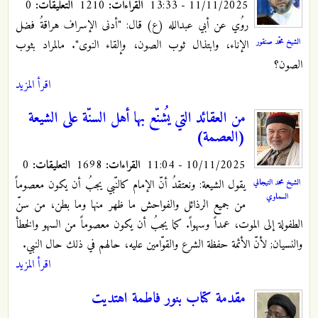
11/11/2025 - 13:33
القراءات:
1210
التعليقات:
0
روُي عن أبي عبدالله (ع) قال: "أدنى الإسراف هراقةُ فضل
الشيخ محمّد صنقور
الإناء، وابتذال ثوب الصون، وإلقاء النوى". مالمراد بثوب
الصون؟
اقرأ المزيد
من العقائد التي يُشنّع بها أهل السنّة على الشيعة
(العصمة)
10/11/2025 - 11:04
القراءات:
1698
التعليقات:
0
يقول الشيعة: ونعتقدُ أنّ الإمام كالنّبي يجبُ أن يكون معصوماً
الشيخ محمد التيجاني
السماوي
من جميع الرذائل والفواحش ما ظهر منها وما بطن، من سنّ
الطفولة إلى الموت، عمداً وسهواً. كما يجبُ أن يكون معصوماً من السهو والخطأ
والنسيان; لأنّ الأئمة حفظة الشرع والقوّامين عليه، حالهم في ذلك حال النبي.
اقرأ المزيد
مقدمة كتاب بنور فاطمة اهتديت