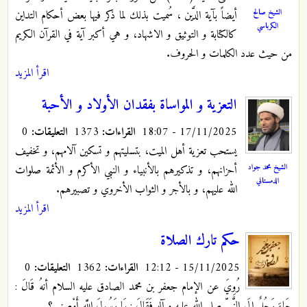
الشيخ صالح
أيضاً بآية الدَّين ، سُميت بذلك لما ذكر فيها بعض أحكام التداين
الكرباسي
كالكتابة و التوثيق و الاشهاد، و هي أكبر آية في القرآن الكريم
من حيث عدد الكلمات و الحروف.
اقرأ المزيد
التعزية و المواساة بفقدان الأولاد و الأحبة
17/11/2025 - 18:07
القراءات:
1373
التعليقات:
0
يستحب تعزية أهل الميت، بتسليتهم و تسكين آلامهم، و تخفيف
الشيخ محمد جواد
أحزانهم، و تذكيرهم بالأنبياء و النبي الأكرم و الأئمة صلوات
الدمستاني
الله عليهم، و بالأجر و الثواب الأخروي و تصبيرهم.
اقرأ المزيد
حكم تارك الصلاة
15/11/2025 - 12:12
القراءات:
1362
التعليقات:
0
رُوِيَ عن الإمام جعفر بن محمد الصادق عليه السلام أنهُ قَالَ :
جَاءَ رَجُلٌ إِلَى النَّبِيِّ صلى الله عليه و آله فَقَالَ : يَا رَسُولَ اللَّهِ أَوْصِنِي ؟