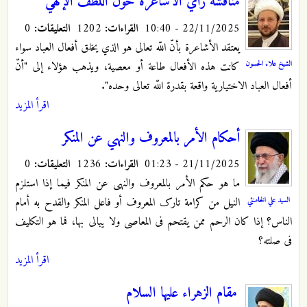
مناقشة رأي الأشاعرة حول اللطف الإلهي
22/11/2025 - 10:40
القراءات:
1202
التعليقات:
0
يعتقد الأشاعرة بأنّ اللّه تعالى هو الذي يخلق أفعال العباد سواء
الشيخ علاء الحسون
كانت هذه الأفعال طاعة أو معصية، ويذهب هؤلاء إلى "أنّ
أفعال العباد الاختيارية واقعة بقدرة اللّه تعالى وحده".
اقرأ المزيد
أحكام الأمر بالمعروف والنهي عن المنكر
21/11/2025 - 01:23
القراءات:
1236
التعليقات:
0
ما هو حکم الأمر بالمعروف والنهی عن المنکر فیما إذا استلزم
السيد علي الخامنئي
النیل من کرامة تارک المعروف أو فاعل المنکر والقدح به أمام
الناس؟ إذا کان الرحم ممن یقتحم فی المعاصی ولا یبالی بها، فما هو التکلیف
فی صلته؟
اقرأ المزيد
مقام الزهراء عليها السلام