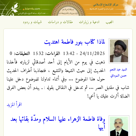
تجاوز إلى المحتوى الرئيسي
المجيب
ادعية و زيارات
مقالات و دراسات
شبهات و ردود
مركز
الإشعاع
لماذا كتاب بنور فاطمة اهتديت
24/11/2025 - 13:42
القراءات:
1532
التعليقات:
0
الإسلامي
ذهبت في يوم من الأيام إلى أحد أصدقائي لزيارته فأخذنا
السيد عبد المنعم
الحديث إلى حيث الشيعة والتشيع ، فتجاذبنا أطراف الحديث
حسن السوداني
حول هذا الموضوع ... وفي أثناء تداولنا للموضوع دخل علينا
شاب في مقتبل العمر ... ثم تدخل في النقاش بقوله : ـ يبدو أن بعض الفرق
الضالة أثرت عليك يا أخي!
اقرأ المزيد
وفاة فاطمة الزهراء عليها ‌السلام ومدّة بقائها بعد
أبيها