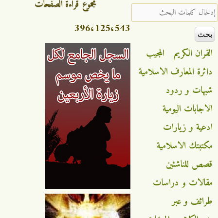
مجموع قراءة الصفحات
‏إدخال كلمات البحث ‏
396،125،543
القران الكريم
المجيب
دائرة المعارف الاسلامية
شبهات و ردود
الاجابات اليومية
ادعية و زيارات
مكتبتك الاسلامية
قصص للناشئين
مقالات و دراسات
طرائف و عبر