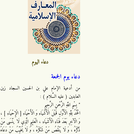
دعاء اليوم
دعاء يوم الجمعة
من أدعية الإمام علي بن الحسين السجاد زين
العابدين ( عليه السَّلام ) :
" بِسْمِ اللَّهِ الرَّحْمنِ الرَّحِيمِ
الْحَمْدُ لِلَّهِ الْأَوَّلِ قَبْلَ الْأَشْيَاءِ وَ الْأَحْيَاءِ [ الْإِحْيَاءِ ] ،
وَ الْآخِرِ بَعْدَ فَنَاءِ الْأَشْيَاءِ ، الْعَلِيمِ الَّذِي لَا يَنْسَى مَنْ
ذَكَرَهُ ، وَ لَا يَنْقُصُ مَنْ شَكَرَهُ ، وَ لَا يُخَيِّبُ مَنْ دَعَاهُ