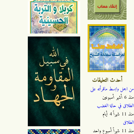
أحدث التعليقات
من اجمل وابسط ماقرأته على
منذ
6 أشهر أسبوعين
الطلاق في حالة الغضب
منذ
11 شهراً 4 أيام
الطلاق
منذ
11 شهراً أسبوع واحد