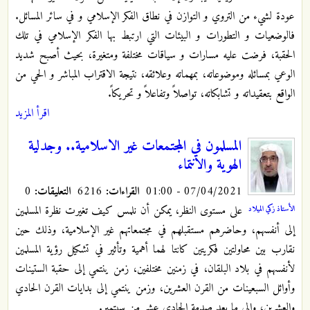
عودة لشيء من التروي و التوازن في نطاق الفكر الإسلامي و في سائر المسائل.
فالوضعيات و التطورات و البيئات التي ارتبط بها الفكر الإسلامي في تلك
الحقبة، فرضت عليه مسارات و سياقات مختلفة ومتغيرة، بحيث أصبح شديد
الوعي بمسائله وموضوعاته، بمهماته وعلائقه، نتيجة الاقتراب المباشر و الحي من
الواقع بتعقيداته و تشابكاته، تواصلاً وتفاعلاً و تحريكاً.
اقرأ المزيد
المسلمون في المجتمعات غير الاسلامية.. وجدلية
الهوية والانتماء
07/04/2021 - 01:00
القراءات:
6216
التعليقات:
0
على مستوى النظر، يمكن أن نلمس كيف تغيرت نظرة المسلمين
الأستاذ زكي الميلاد
إلى أنفسهم، وحاضرهم مستقبلهم في مجتمعاتهم غير الإسلامية، وذلك حين
نقارب بين محاولتين فكريتين كانتا لهما أهمية وتأثير في تشكيل رؤية المسلمين
لأنفسهم في بلاد البلقان، في زمنين مختلفين، زمن ينتمي إلى حقبة الستينات
وأوائل السبعينات من القرن العشرين، وزمن ينتمي إلى بدايات القرن الحادي
والعشرين، وإلى ما بعد صدمة الحادي عشر من سبتمبر.