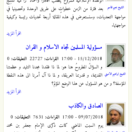
الوحدة الإسلامية مشروعٌ يتطلب أفكارًا وأعمالًا تراكمية لتُنتِجَ
الشيخ نعيم قاسم
بعد فترة من الزمن خطواتٍ على طريق الوحدة وتحصينها في
مواجهة التحديات، وسنستعرض في هذه المقالة أربعة تحديات رئيسة وكيفية
مواجهتها.
اقرأ المزيد
مسؤولية المسلمين تجاه الاسلام و القران
15/12/2018 - 17:00
القراءات:
22727
التعليقات:
0
و السؤالُ المطروحُ هنا هو: لما ذا فقدنا مجدنا التليد و عظمتنا
الشيخ ابراهيم الاميني
القديمة، و قدرتنا العريقة، و لما ذا آل أمرنا الى هذه النقطة
المؤسفة؟ و من هو المسؤول عن هذا الوضع المؤلم؟
اقرأ المزيد
الصادق والكاذب
09/07/2018 - 17:00
القراءات:
7631
التعليقات:
0
يوم السبت الماضي كانت ذكرى الإمام جعفر بن محمد