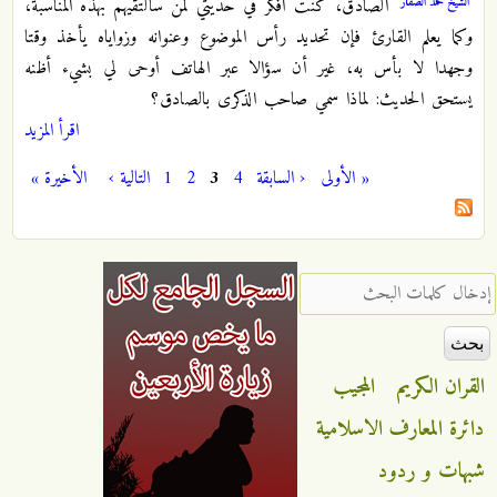
الشيخ محمد الصفار
الصادق، كنت أفكر في حديثي لمن سألتقيهم بهذه المناسبة،
وكما يعلم القارئ فإن تحديد رأس الموضوع وعنوانه وزواياه يأخذ وقتا
وجهدا لا بأس به، غير أن سؤالا عبر الهاتف أوحى لي بشيء أظنه
يستحق الحديث: لماذا سمي صاحب الذكرى بالصادق؟
اقرأ المزيد
« الأولى
‹ السابقة
4
3
2
1
التالية ›
الأخيرة »
الصفحات
‏إدخال كلمات البحث ‏
القران الكريم
المجيب
دائرة المعارف الاسلامية
شبهات و ردود