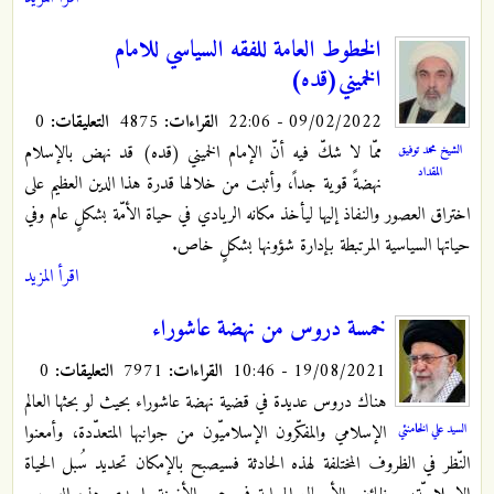
الخطوط العامة للفقه السياسي للامام
الخميني(قده)
09/02/2022 - 22:06
القراءات:
4875
التعليقات:
0
ممّا لا شكّ فيه أنّ الإمام الخميني (قده) قد نهض بالإسلام
الشيخ محمد توفيق
المقداد
نهضةً قوية جداً، وأثبت من خلالها قدرة هذا الدين العظيم على
اختراق العصور والنفاذ إليها ليأخذ مكانه الريادي في حياة الأمّة بشكلٍ عام وفي
حياتها السياسية المرتبطة بإدارة شؤونها بشكلٍ خاص.
اقرأ المزيد
خمسة دروس من نهضة عاشوراء
19/08/2021 - 10:46
القراءات:
7971
التعليقات:
0
هناك دروس عديدة في قضية نهضة عاشوراء بحيث لو بحثها العالم
السيد علي الخامنئي
الإسلامي والمفكّرون الإسلاميّون من جوانبها المتعدّدة، وأمعنوا
النّظر في الظروف المختلفة لهذه الحادثة فسيصبح بالإمكان تحديد سُبل الحياة