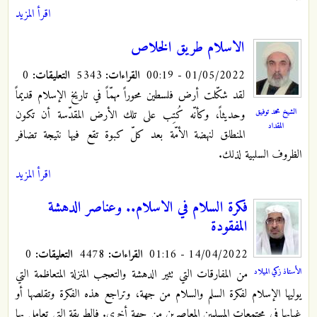
اقرأ المزيد
الاسلام طريق الخلاص
01/05/2022 - 00:19
القراءات:
5343
التعليقات:
0
لقد شكّلت أرض فلسطين محوراً مهمّاً في تاريخ الإسلام قديماً
الشيخ محمد توفيق
وحديثاً، وكأنّه كُتِب على تلك الأرض المقدّسة أن تكون
المقداد
المنطلق لنهضة الأمّة بعد كلّ كبوة تقع فيها نتيجة تضافر
الظروف السلبية لذلك.
اقرأ المزيد
فكرة السلام في الاسلام.. وعناصر الدهشة
المفقودة
14/04/2022 - 01:16
القراءات:
4478
التعليقات:
0
من المفارقات التي تثير الدهشة والتعجب المنزلة المتعاظمة التي
الأستاذ زكي الميلاد
يوليها الإسلام لفكرة السلم والسلام من جهة، وتراجع هذه الفكرة وتقلصها أو
غيابها في مجتمعات المسلمين المعاصرين من جهة أخرى. فالطريقة التي تعامل بها