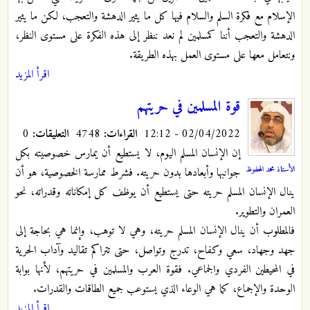
الإسلام مع فكرة السلم والسلام فيها كل ما يثير الدهشة والتعجب، لكن ما يثير
الدهشة والتعجب أننا كمسلمين لم نعد ننظر إلى هذه الفكرة على مستوى النظر،
ونتعامل معها على مستوى العمل بهذه الطريقة.
اقرأ المزيد
قوة المسلمين في حريتهم
02/04/2022 - 12:12
القراءات:
4748
التعليقات:
0
إن الإنسان المسلم اليوم، لا يستطيع أن يمارس خصوصيته بكل
الأستاذ محمد المحفوظ
جوانبها وأبعادها بدون حريته. فشرط ممارسة الخصوصية، هو أن
ينال الإنسان المسلم حريته حتى يستطيع أن يوظف كل إمكاناته وقدراته، نحو
العمران والتطوير.
فالمطلوب أن ينال الإنسان المسلم حريته، وهي لا توهب، وإنما هي بحاجة إلى
جهد وجهاد، سعي وكفاح، تدرج وتواصل، حتى تتراكم تقاليد وآداب الحرية
في المحيطين الفردي والجماعي. فقوة العرب والمسلمين في حريتهم، لأنها بوابة
الوحدة والإجماع، كما هي الوعاء الذي يستوعب جميع الطاقات والقدرات.
اقرأ المزيد