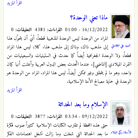
اقرأ المزيد
ماذا تعني الوحدة؟
16/12/2022 - 01:00
القراءات:
4381
التعليقات:
0
المراد من الوحدة ليس الوحدة المذهبية قطعاً، أيْ أن يتحوّل هذا
السيد علي الخامنئي
إلى مذهب ذاك، وذاك إلى مذهب هذا. كلا، ليس هذا المراد
قطعاً، ولا الوحدة الجغرافية أيضاً كما حدث في الستينيات والسبعينيات من
القرن الميلادي [الماضي]، عندما اتّحدت بعض الدول العربية وأعلنت أنها كيان
واحد، وهو ما لم يتحقق وغير ممكن أيضاً. ليس هذا المراد. المراد من الوحدة هو
الوحدة في حماية مصالح الأمة الإسلامية.
اقرأ المزيد
الإسلام وما بعد الحداثة
09/12/2022 - 03:34
القراءات:
3877
التعليقات:
0
حتى هذه اللحظة لم تقترب الكتابات الإسلامية كثيراً صوب فكرة
الأستاذ زكي الميلاد
ما بعد الحداثة التي شغلت وما زالت تشغل اهتمامات الفكر