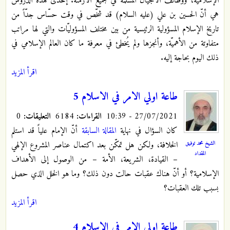
الإسلاميّة، ووظائف الأجيال المسلمة في جميع الأزمنة. إحدى هذه الدروس
هي أنّ الحسين بن علي (عليه السلام) قد شخّص في وقت حسّاس جدّاً من
تاريخ الإسلام المسؤولية الرئيسية من بين مختلف المسؤوليّات والتي لها مراتب
متفاوتة من الأهميّة، وأنجزها ولم يُخطئ في معرفة ما كان العالم الإسلامي في
ذلك اليوم بحاجة إليه.
اقرأ المزيد
طاعة اولي الامر في الاسلام 5
27/07/2021 - 10:39
القراءات:
6184
التعليقات:
0
كان السؤال في نهاية
المقالة السابقة
أنّ الإمام علياً قد استلم
الشيخ محمد توفيق
الخلافة، ولكن هل تمكّن بعد اكتمال عناصر المشروع الإلهي
المقداد
– القيادة، الشريعة، الأمة – من الوصول إلى الأهداف
الإسلامية؟ أو أنّ هناك عقبات حالت دون ذلك؟ وما هو الخلل الذي حصل
بسبب تلك العقبات؟
اقرأ المزيد
طاعة اولي الامر في الاسلام 4