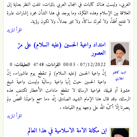
الغربي، وليست هناك كتابات في المجال العربي بالذات، تلفت النظر بعناية إلى
العلاقة بين الإسلام وهذه الفكرة، وما يوجد في هذا الشأن مجرد إشارات عابرة
لا تفتح أفقاً، ولا تحرك ساكناً، ولا تثير جدلاً، ولا تكون رؤية.
اقرأ المزيد
امتداد واعية الحسين (عليه السلام) على مرّ
العصور
07/12/2022 - 00:03
القراءات:
4748
التعليقات:
0
إنّ واعية الحسين (عليه السلام) لم تنقطع يوم عاشوراء.. إنّ
السيد كاظم
الحائري
واعية الحسين حيث إنّها واعية رساليّة وليست واعيةَ شيخِ
عشيرة أو قبيلة، فواعية الرسالة لا تنقطع مادامت الأخطار تكتنف هذه
الرسالة، وقد قال هذا الإمام الشهيد الصادق: إنّه «ما سمع واعيتَنا شخصٌ ولم
ينصرنا إلّا أكبّه الله على وجهه يوم القيامة»
.
اقرأ المزيد
اين مكانة الامة الاسلامية في هذا العالم