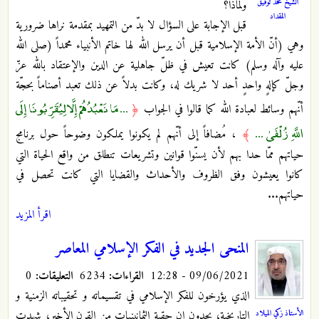
الشيخ محمد توفيق
ولماذا؟
المقداد
قبل الإجابة على السؤال لا بدّ من التمهيد بمقدمة نراها ضرورية
وهي (أنّ الأمة الإسلامية قبل أن يرسل الله لها خاتم الأنبياء محمداً (صلى الله
عليه وآله وسلم) كانت تعيش في ظلّ جاهلية عن الدين والإعتقاد بالله عزّ
وجلّ كإلهٍ واحدٍ أحد لا شريك له، وكانت بدلاً عن ذلك تعبد أصناماً بحجّة
... مَا نَعْبُدُهُمْ إِلَّا لِيُقَرِّبُونَا إِلَى
أنّهم وسائط لعبادة الله كما قالوا في الجواب
﴿
اللَّهِ زُلْفَىٰ ...
﴾
، مُضافاً إلى أنّهم لم يكونوا يملكون وضوحاً حول برنامج
حياتهم ممّا حدا بهم لأن يسنّوا قوانين وتشريعات تنطلق من واقع الحياة التي
كانوا يعيشون وفق الظروف والأحداث والقضايا التي كانت تحصل في
حياتهم...
اقرأ المزيد
المنحى الجديد في الفكر الإسلامي المعاصر
09/06/2021 - 12:28
القراءات:
6234
التعليقات:
0
الذي يؤرخون للفكر الإسلامي في تقسيماته و تحقيباته الزمنية و
الأستاذ زكي الميلاد
التاريخية، يجدون إن حقبة الثمانينيات من القرن الأخير، شهدت