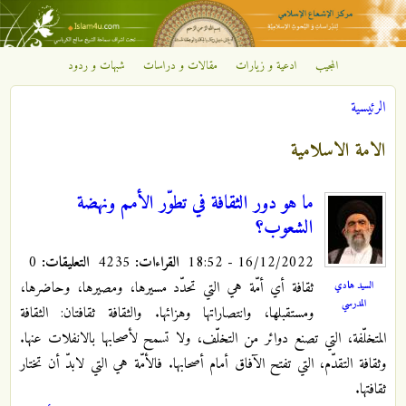
تجاوز إلى المحتوى الرئيسي
المجيب
ادعية و زيارات
مقالات و دراسات
شبهات و ردود
مركز
الرئيسية
الإشعاع
أنت هنا
الامة الاسلامية
الإسلامي
ما هو دور الثقافة في تطوّر الأمم ونهضة
الشعوب؟
16/12/2022 - 18:52
القراءات:
4235
التعليقات:
0
ثقافة أي أمّة هي التي تحدّد مسيرها، ومصيرها، وحاضرها،
السيد هادي
المدرسي
ومستقبلها، وانتصاراتها وهزائها. والثقافة ثقافتان: الثقافة
المتخلّفة، التي تصنع دوائر من التخلّف، ولا تسمح لأصحابها بالانفلات عنها.
وثقافة التقدّم، التي تفتح الآفاق أمام أصحابها. فالأمّة هي التي لابدّ أن تختار
ثقافتها.