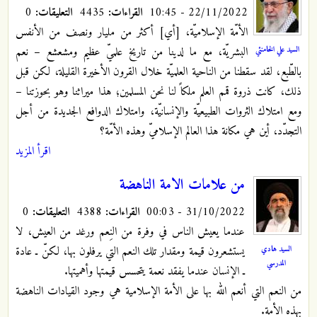
22/11/2022 - 10:45
القراءات:
4435
التعليقات:
0
الأمّة الإسلاميّة، [أي] أكثر من مليار ونصف من الأنفس
السيد علي الخامنئي
البشريّة، مع ما لدينا من تاريخ علميّ عظيم ومشعشع – نعم
بالطّبع، لقد سقطنا من الناحية العلميّة خلال القرون الأخيرة القليلة، لكن قبل
ذلك، كانت ذروة قمم العلم ملكاً لنا نحن المسلمين؛ هذا ميراثنا وهو بحوزتنا –
ومع امتلاك الثروات الطبيعيّة والإنسانيّة، وامتلاك الدوافع الجديدة من أجل
التجدّد، أين هي مكانة هذا العالم الإسلاميّ وهذه الأمّة؟
اقرأ المزيد
من علامات الامة الناهضة
31/10/2022 - 00:03
القراءات:
4388
التعليقات:
0
عندما يعيش الناس في وفرة من النِعم ورغد من العيش، لا
السيد هادي
يستشعرون قيمة ومقدار تلك النعم التي يرفلون بها، لكنّ ـ عادة
المدرسي
ـ الإنسان عندما يفقد نعمة يتحسس قيمتها وأهميتها.
من النعم التي أنعم الله بها على الأمة الإسلامية هي وجود القيادات الناهضة
بهذه الأمة.