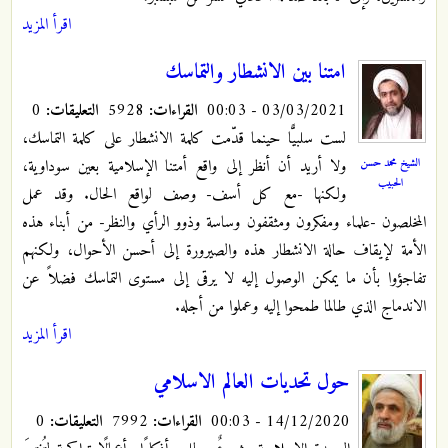
اقرأ المزيد
امتنا بين الانشطار والتماسك
03/03/2021 - 00:03
القراءات:
5928
التعليقات:
0
لست سلبيًّا حينما قدّمت كلمة الانشطار على كلمة التماسك،
الشيخ محمد حسن
ولا أريد أن أنظر إلى واقع أمتنا الإسلامية بعين سوداوية،
الحبيب
ولكنها -مع كل أسف- وصف لواقع الحال. وقد عمل
المخلصون -علماء ومفكرون ومثقفون وساسة وذوو الرأي والنظر- من أبناء هذه
الأمة لإيقاف حالة الانشطار هذه والصيرورة إلى أحسن الأحوال، ولكنهم
تفاجؤوا بأن ما يمكن الوصول إليه لا يرقى إلى مستوى التماسك فضلاً عن
الاندماج الذي طالما طمحوا إليه وعملوا من أجله.
اقرأ المزيد
حول تحديات العالم الاسلامي
14/12/2020 - 00:03
القراءات:
7992
التعليقات:
0