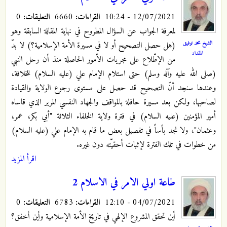
12/07/2021 - 10:24
القراءات:
6660
التعليقات:
0
لمعرفة الجواب عن السؤال المطروح في نهاية المقالة السابقة وهو
الشيخ محمد توفيق
(هل حصل التصحيح أو لا في مسيرة الأمة الإسلامية؟) لا بدّ
المقداد
من الإطّلاع على مجريات الأمور الحاصلة منذ أن رحل النبي
(صلى الله عليه وآله وسلم) حتى استلام الإمام علي (عليه السلام) للخلافة،
وعندها سنجد أنّ التصحيح قد حصل على مستوى رجوع الولاية والقيادة
لصاحبها، ولكن بعد مسيرة حافلة بالمواقف والجهاد النفسي المرير الذي قاساه
أمير المؤمنين (عليه السلام) في فترة ولاية الخلفاء الثلاثة "أبي بكر، عمر،
وعثمان"، ولا نجد بأساً في تفصيل بعض ما قام به الإمام علي (عليه السلام)
من خطوات في تلك الفترة لإثبات أحقيّته دون غيره.
اقرأ المزيد
طاعة اولي الامر في الاسلام 2
04/07/2021 - 12:10
القراءات:
6783
التعليقات:
0
أين تحقق المشروع الإلهي في تاريخ الأمة الإسلامية وأين أخفق؟